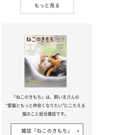
が通れる程度に
出会ったのが小鉄です。当時、小鉄はまだ
もっと見る
1才くらいだったのですが、私たちがケー
ジの中を覗いていると、そっと前足を出し
てきて、私の手の上にのっけてきたん
『ねこのきもち』は、飼い主さんの
“愛猫ともっと仲良くなりたい”にこたえる
猫のこと総合雑誌です。
雑誌『ねこのきもち』