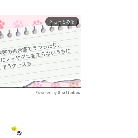
もっとみる
arrow_forward_ios
Powered by 
GliaStudios
M
u
t
e