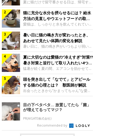
夏に猫だけで留守番させる日は、帰宅する
まで部屋が暑くなりすぎないか、水は足り
猫に充分な水分を摂らせるには？ 給水
るかと気になる飼い主さんもいるでしょ
う。家の中なら安全と思っていても、日中
方法の見直しやウエットフードの取り
は室温が急に上がることがあります。留守
入れ方を解説
愛猫は、しっかりと水を飲んでくれていま
中の暑さから猫を守るために準備したいこ
すか？ 夏場はエアコンで室内が涼しいこ
とや、帰宅後に見たいサインなどについ
暑い日に猫の鳴き方が変わったとき、
ともあり、猫があまり水を飲まないこと
て、ねこのきもち獣医師相談室の岡本りさ
も。積極的に水分を摂らせるためには、給
あわせて見たい体調の変化を解説
先生に伺いました。 留守中は室温が急に
水方法を見直したり、フードから水分を摂
暑い日に、猫の鳴き声がいつもより弱い、
上がることがあるねこのきもち投稿写真ギ
らせたりする方法があります。今回は獣医
かすれる、しつこく鳴くなど、ふだんと違
ャラリー夏の日中は、エアコンが切れると
師の重本仁先生に、猫に水分を摂らせるた
夏に大切なのは愛猫の“冷えすぎ”対策⁉
って聞こえることがあります。 そんなと
室温が急に上昇する場合があります。猫は
めにできるためできる工夫を教えていただ
き、あわせてどのような様子を確認したら
暑さ対策と並行して取り入れたい4つの
自分で涼しい場所を探すのが得意ですが、
きました。ボウルの高さを愛猫の好みにね
よいのでしょうか。暑い日に猫の鳴き方が
工夫
猛暑が続く夏の間、エアコンを効かせて室
部屋全体が暑くなれ
このきもち投稿写真ギャラリー水飲みボウ
変わるときの見方や注意したい体調の変化
内を冷やしますよね。しかし、人にとって
ルの高さは、猫が飲むときに頭が胃より下
などについて、ねこのきもち獣医師相談室
頭を突き出して「なでて」とアピール
は快適な温度でも、猫にとっては温度が低
にならないように設定すると飲みやすいで
の山口みき先生に伺いました。 鳴き方の
すぎることも。暑さ対策と並行して、冷え
する猫の心理とは？ 獣医師が解説
しょう。首を深く折り曲げずに済むため、
変化だけで判断せず、全身の様子も確認し
すぎ対策もしっかりと行うことが大切で
出会ったときから“かまってちゃん”な愛
関節や食道への負
てねこのきもち投稿写真ギャラリー猫の鳴
す。今回は獣医師の重本仁先生に、猫の冷
猫。譲渡会での小鉄くんの様子写真提供／
き方が変わったとき、暑さと関係している
えすぎを防ぐ4つの対策を教えていただき
＠Tore_2021ご紹介するのは、X（旧
目の下ベタベタ… 放置してたら「菌」
ように見えることがあります。 ただ、鳴
ました。（1） 冷房の効いていない部屋に
Twitter）ユーザー＠Tore_2021さんの愛
が増えてるってマジ？
き声だけで原因を決めるのは難しく、体調
行き来できるようにするねこのきもち投稿
猫・小鉄くんです。飼い主さんによると、
や環境の変化を
写真ギャラリー猫が寒いと感じたときに、
小鉄くんは元保護猫なのだとか。飼い主さ
PR(AIGATE株式会社)
冷気から逃れる「逃げ場」を用意しておき
ん： 「ペット可のマンションに引っ越し
Recommended by
ましょう。冷房の効いていない部屋や廊下
たので、ずっと飼いたかった猫を探しに
へも自由に行き来できるように、ドアは猫
2016年末に譲渡会に行きました。そこで