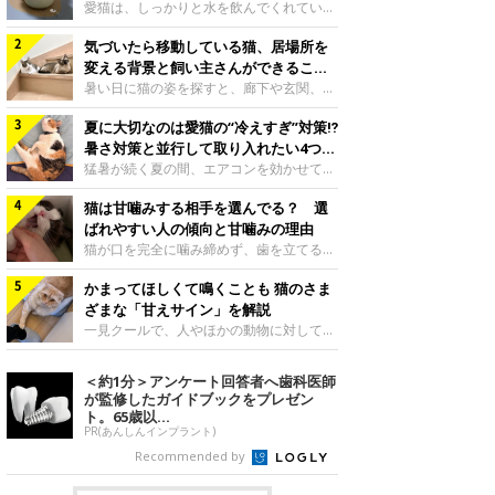
入れ方を解説
愛猫は、しっかりと水を飲んでくれていま
すか？ 夏場はエアコンで室内が涼しいこ
気づいたら移動している猫、居場所を
ともあり、猫があまり水を飲まないこと
も。積極的に水分を摂らせるためには、給
変える背景と飼い主さんができること
水方法を見直したり、フードから水分を摂
を獣医師が解説
暑い日に猫の姿を探すと、廊下や玄関、床
らせたりする方法があります。今回は獣医
の上など、さっきまでとは違う場所にいる
師の重本仁先生に、猫に水分を摂らせるた
夏に大切なのは愛猫の“冷えすぎ”対策⁉
ことがあります。何度も移動しているよう
めにできるためできる工夫を教えていただ
に見えると、落ち着かないのかな、暑さで
暑さ対策と並行して取り入れたい4つの
きました。ボウルの高さを愛猫の好みにね
つらいのかなと気になる場面もあるでしょ
工夫
猛暑が続く夏の間、エアコンを効かせて室
このきもち投稿写真ギャラリー水飲みボウ
う。猫が居場所を変える理由や、飼い主さ
内を冷やしますよね。しかし、人にとって
ルの高さは、猫が飲むときに頭が胃より下
んが整えたい環境などについて、ねこのき
猫は甘噛みする相手を選んでる？ 選
は快適な温度でも、猫にとっては温度が低
にならないように設定すると飲みやすいで
もち獣医師相談室の山口みき先生に伺いま
すぎることも。暑さ対策と並行して、冷え
ばれやすい人の傾向と甘噛みの理由
しょう。首を深く折り曲げずに済むため、
した。 移動は、猫なりの快適さ選びねこ
すぎ対策もしっかりと行うことが大切で
猫が口を完全に噛み締めず、歯を立てる程
関節や食道への負
のきもち投稿写真ギャラリー猫は家の中
す。今回は獣医師の重本仁先生に、猫の冷
度に噛む“甘噛み”。遊びやスキンシップの
で、自分にとって過ごしやすい場所を見つ
えすぎを防ぐ4つの対策を教えていただき
かまってほしくて鳴くことも 猫のさま
ときに繰り出すことがありますが、同じ家
けるのが得意な動物です。 暑い季節に
ました。（1） 冷房の効いていない部屋に
族でも噛まれる頻度に違いがあると感じる
ざまな「甘えサイン」を解説
は、風通しのよい場所やひんやりした床、
行き来できるようにするねこのきもち投稿
ことも。ねこのきもちWEB MAGAZINEで
一見クールで、人やほかの動物に対してあ
熱がこもりにくい場
写真ギャラリー猫が寒いと感じたときに、
は、飼い主さんたちにアンケートを実施
まり求めないように見える猫。しかし、実
冷気から逃れる「逃げ場」を用意しておき
し、愛猫が甘噛みする相手を選んでいると
は甘えん坊な性格の猫も少なくありませ
＜約1分＞アンケート回答者へ歯科医師
ましょう。冷房の効いていない部屋や廊下
感じる状況を教えてもらいました。また、
ん。今回は猫たちが出している“甘えサイ
が監修したガイドブックをプレゼン
へも自由に行き来できるように、ドアは猫
ねこのきもち獣医師相談室の原駿太朗先生
ン”について、帝京科学大学生命環境学部
ト。65歳以...
が通れる程度に
には、実際に猫は甘噛みする相手を選んで
アニマルサイエンス学科准教授の加隈良枝
PR(あんしんインプラント)
いるのか、その真相をお聞きします。約6
先生に教えていただきました。鳴くのは、
Recommended by
割の飼い主さんが「甘噛みする相手を選ん
かまってほしいサインねこのきもち投稿写
でいる」と感じていた※2026年5月実施
真ギャラリーもともと、子猫が親猫に対し