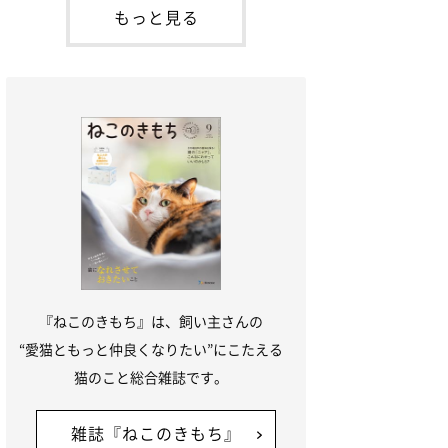
「ね
てお世話を求めるときに鳴き声を使いま
もっと見る
す。子猫なので「ニャー」よりもややか細
い「ミャア」といった鳴き声になります
が、この鳴き声を聞くと成猫が反応すると
いう習性があるようで
『ねこのきもち』は、飼い主さんの
“愛猫ともっと仲良くなりたい”にこたえる
猫のこと総合雑誌です。
雑誌『ねこのきもち』