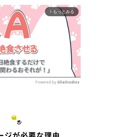
もっとみる
arrow_forward_ios
Powered by 
GliaStudios
M
u
t
e
ージが必要な理由