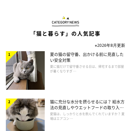
「猫と暮らす」の人気記事
※2026年8月更新
夏の猫の留守番、出かける前に見直した
い安全対策
夏に猫だけで留守番させる日は、帰宅するまで部屋
が暑くなりすぎ …
猫に充分な水分を摂らせるには？ 給水方
法の見直しやウエットフードの取り入れ
方を解説
愛猫は、しっかりと水を飲んでくれていますか？ 夏
場はエアコン …