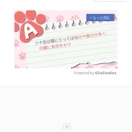
もっと読む
arrow_forward_ios
Powered by 
GliaStudios
M
u
t
e