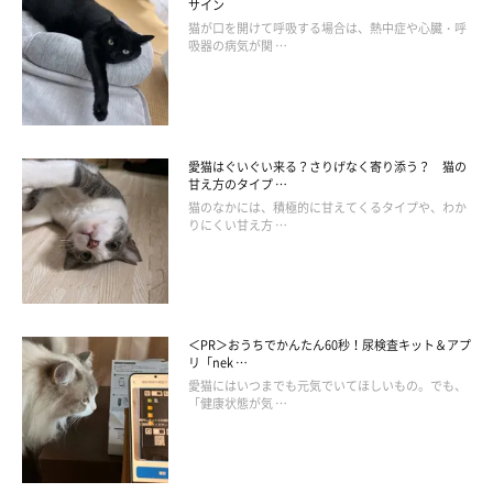
サイン
猫が口を開けて呼吸する場合は、熱中症や心臓・呼
吸器の病気が関 …
愛猫はぐいぐい来る？さりげなく寄り添う？ 猫の
甘え方のタイプ …
猫のなかには、積極的に甘えてくるタイプや、わか
りにくい甘え方 …
＜PR＞おうちでかんたん60秒！尿検査キット＆アプ
リ「nek …
愛猫にはいつまでも元気でいてほしいもの。でも、
「健康状態が気 …