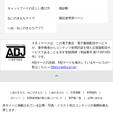
キャットフードの正しい選び方
猫診断
ねこのきもちクイズ
購読者専用ページ
いぬ・ねこのきもちアプリ
ＡＢＪマークは、この電子書店・電子書籍配信サービス
が、著作権者からコンテンツ使用許諾を得た正規版配信サ
ービスであることを示す登録商標（登録番号 第11091003
号）です。
ABJマークの詳細、ABJマークを掲示しているサービスの一
覧はこちら→
https://aebs.or.jp/
いぬのきもち・ねこのきもち
いぬのきもち
広告掲載
利用規約
ポリシー
利用者情報の取り扱いについて
専門家一覧
お問い合わせ
本サイトに掲載されている記事・写真・イラスト等のコンテンツの無断転載を
禁じます。