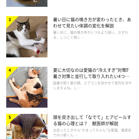
暑い日に猫の鳴き方が変わったとき、あ
わせて見たい体調の変化を解説
暑い日に、猫の鳴き声がいつもより弱い、かすれ
る、しつこく鳴く …
夏に大切なのは愛猫の“冷えすぎ”対策⁉
暑さ対策と並行して取り入れたい4つの
工夫
猛暑が続く夏の間、エアコンを効かせて室内を冷や
しますよね。し …
頭を突き出して「なでて」とアピールす
る猫の心理とは？ 獣医師が解説
出会ったときから“かまってちゃん”な愛猫。譲渡会
での小鉄くん …