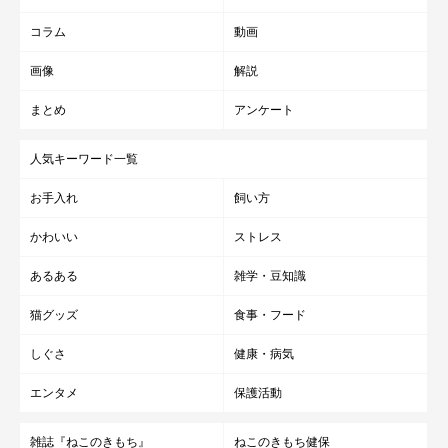
コラム
動画
画像
解説
まとめ
アンケート
人気キーワード一覧
お手入れ
飼い方
かわいい
ストレス
あるある
雑学・豆知識
猫グッズ
食事・フード
しぐさ
健康・病気
エンタメ
保護活動
雑誌『ねこのきもち』
ねこのきもち健保