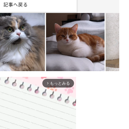
記事へ戻る
もっとみる
arrow_forward_ios