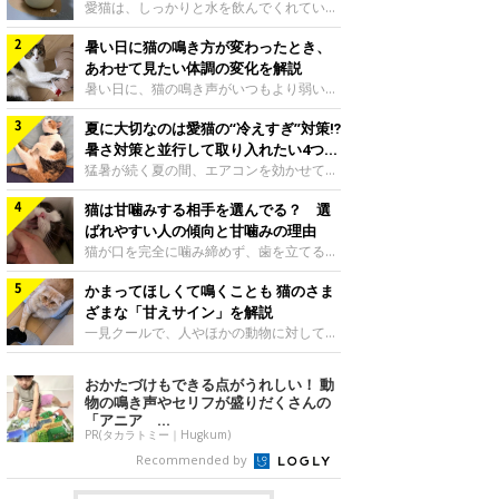
入れ方を解説
愛猫は、しっかりと水を飲んでくれていま
すか？ 夏場はエアコンで室内が涼しいこ
暑い日に猫の鳴き方が変わったとき、
ともあり、猫があまり水を飲まないこと
も。積極的に水分を摂らせるためには、給
あわせて見たい体調の変化を解説
水方法を見直したり、フードから水分を摂
暑い日に、猫の鳴き声がいつもより弱い、
らせたりする方法があります。今回は獣医
かすれる、しつこく鳴くなど、ふだんと違
師の重本仁先生に、猫に水分を摂らせるた
夏に大切なのは愛猫の“冷えすぎ”対策⁉
って聞こえることがあります。 そんなと
めにできるためできる工夫を教えていただ
き、あわせてどのような様子を確認したら
暑さ対策と並行して取り入れたい4つの
きました。ボウルの高さを愛猫の好みにね
よいのでしょうか。暑い日に猫の鳴き方が
工夫
猛暑が続く夏の間、エアコンを効かせて室
このきもち投稿写真ギャラリー水飲みボウ
変わるときの見方や注意したい体調の変化
内を冷やしますよね。しかし、人にとって
ルの高さは、猫が飲むときに頭が胃より下
などについて、ねこのきもち獣医師相談室
猫は甘噛みする相手を選んでる？ 選
は快適な温度でも、猫にとっては温度が低
にならないように設定すると飲みやすいで
の山口みき先生に伺いました。 鳴き方の
すぎることも。暑さ対策と並行して、冷え
ばれやすい人の傾向と甘噛みの理由
しょう。首を深く折り曲げずに済むため、
変化だけで判断せず、全身の様子も確認し
すぎ対策もしっかりと行うことが大切で
猫が口を完全に噛み締めず、歯を立てる程
関節や食道への負
てねこのきもち投稿写真ギャラリー猫の鳴
す。今回は獣医師の重本仁先生に、猫の冷
度に噛む“甘噛み”。遊びやスキンシップの
き方が変わったとき、暑さと関係している
えすぎを防ぐ4つの対策を教えていただき
かまってほしくて鳴くことも 猫のさま
ときに繰り出すことがありますが、同じ家
ように見えることがあります。 ただ、鳴
ました。（1） 冷房の効いていない部屋に
族でも噛まれる頻度に違いがあると感じる
ざまな「甘えサイン」を解説
き声だけで原因を決めるのは難しく、体調
行き来できるようにするねこのきもち投稿
ことも。ねこのきもちWEB MAGAZINEで
一見クールで、人やほかの動物に対してあ
や環境の変化を
写真ギャラリー猫が寒いと感じたときに、
は、飼い主さんたちにアンケートを実施
まり求めないように見える猫。しかし、実
冷気から逃れる「逃げ場」を用意しておき
し、愛猫が甘噛みする相手を選んでいると
は甘えん坊な性格の猫も少なくありませ
おかたづけもできる点がうれしい！ 動
ましょう。冷房の効いていない部屋や廊下
感じる状況を教えてもらいました。また、
ん。今回は猫たちが出している“甘えサイ
物の鳴き声やセリフが盛りだくさんの
へも自由に行き来できるように、ドアは猫
ねこのきもち獣医師相談室の原駿太朗先生
ン”について、帝京科学大学生命環境学部
「アニア ...
が通れる程度に
には、実際に猫は甘噛みする相手を選んで
アニマルサイエンス学科准教授の加隈良枝
PR(タカラトミー｜Hugkum)
いるのか、その真相をお聞きします。約6
先生に教えていただきました。鳴くのは、
Recommended by
割の飼い主さんが「甘噛みする相手を選ん
かまってほしいサインねこのきもち投稿写
でいる」と感じていた※2026年5月実施
真ギャラリーもともと、子猫が親猫に対し