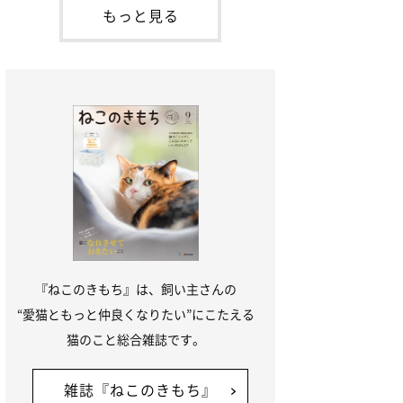
「ね
てお世話を求めるときに鳴き声を使いま
もっと見る
す。子猫なので「ニャー」よりもややか細
い「ミャア」といった鳴き声になります
が、この鳴き声を聞くと成猫が反応すると
いう習性があるようで
『ねこのきもち』は、飼い主さんの
“愛猫ともっと仲良くなりたい”にこたえる
猫のこと総合雑誌です。
雑誌『ねこのきもち』