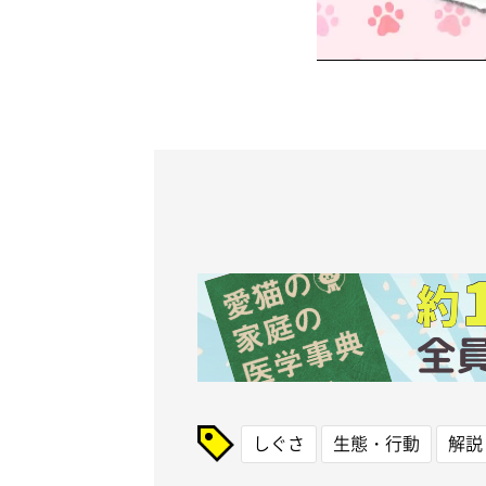
しぐさ
生態・行動
解説