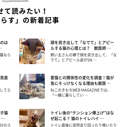
せて読みたい！
暮らす」の新着記事
のは
頭を突き出して「なでて」とアピー
…
ルする猫の心理とは？ 獣医師 …
猫なら
飼い主さんの横で頭を突き出して、「な
でて」とアピール姿がSN …
見直
愛猫との関係性の変化を調査！猫が
急にそっけなくなる理由も獣医 …
してエ
ねこのきもちWEB MAGAZINEでは、
「一緒に暮らしてい …
子猫
トイレ後の“テンション爆上げ”はな
 …
ぜ起こる？ 猫のトイレハイ …
分のス
トイレ直後に突然走り回ったり鳴いたり