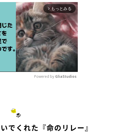
もっとみる
arrow_forward_ios
Powered by 
GliaStudios
M
u
t
e
繋いでくれた『命のリレー』