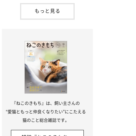
た。鳴いてアピールするももち
の愛猫・ドンちゃん（取材時、推定6才／
本名：ドミトリー・ドンスコイ）。ドンち
もっと見る
ゃんは、保護猫でした。ドンちゃんが見つ
かったのは、飼い主さんの姉の勤め先の敷
地内でした。ゴミ袋に入れられている
『ねこのきもち』は、飼い主さんの
“愛猫ともっと仲良くなりたい”にこたえる
猫のこと総合雑誌です。