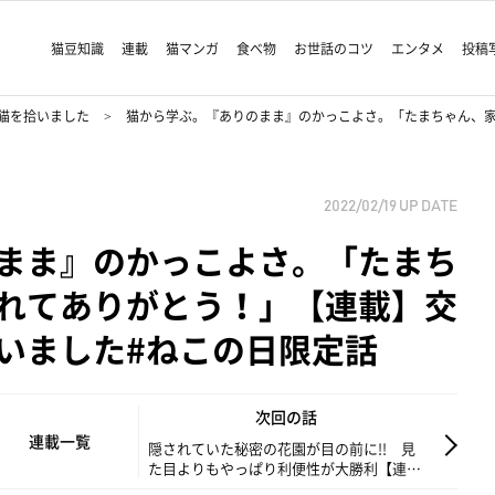
猫豆知識
連載
猫マンガ
食べ物
お世話のコツ
エンタメ
投稿
猫を拾いました
猫から学ぶ。『ありのまま』のかっこよさ。「たまちゃん、
2022/02/19
UP DATE
まま』のかっこよさ。「たまち
れてありがとう！」【連載】交
いました#ねこの日限定話
次回の話
連載一覧
隠されていた秘密の花園が目の前に!! 見
た目よりもやっぱり利便性が大勝利【連
載】交通事故にあった猫を拾いました#54