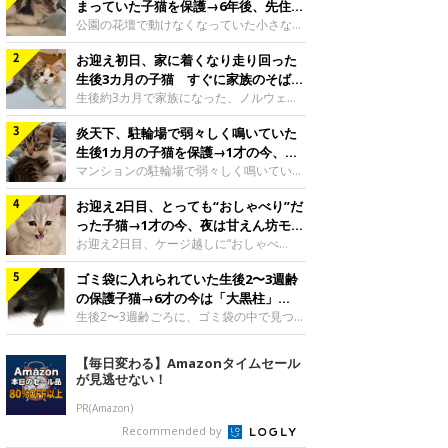
まっていた子猫を保護→6年後、先住猫
と“姉妹”のような関係に
公園の花壇で動けなくなっていた小さな子
猫。家族に迎えられてから6年、先住猫と
お迎え初日、家に着くなり走り回った
の間には深い絆が育まれていました。保護
当時のティダちゃん。
生後3カ月の子猫 すぐに家族のそばで
@muumuu62197189紹介するのは、
落ち着く姿に「迎えてよかった」
生後約3カ月で家族になった、ノルウェー
X（旧Twitter）ユーザー
ジャンフォレストキャットの子猫。お迎え
@muumuu62197189さんの愛猫・ティダ
炎天下、駐輪場で弱々しく鳴いていた
翌日には、すでに家でくつろぐ様子を見せ
ちゃん（取材時6才）の成長記録です。こ
ていました。お迎え翌日、ベッドでうとう
生後1カ月の子猫を保護→1才の今、筋
ちらは、生後3カ月ごろのティダちゃん。
とするむうちゃんお迎え翌日のむうちゃ
肉質でツンデレなコに成長
マンションの駐輪場で弱々しく鳴いてい
飼い主さんが出会ったのは、夜から大雨に
ん。@umimugi0304紹介するのは、
た、生後1カ月ほどの子猫。家族に迎えら
なると予報されていた日の夕方でした。花
Instagramユーザー@umimugi0304さんの
お迎え2日目、とっても“おしゃべり”だ
れてから1年、体も行動も大きく成長しま
壇で動けずにいた子猫保護したばかりのテ
愛猫・むうちゃん（撮影時、生後約3カ月
した。炎天下の駐輪場で鳴いていた小さな
った子猫→1才の今、夜は甘えん坊モー
ィダちゃん。@muumuu62197189飼い主
／ノルウェージャンフォレストキャッ
子猫保護当時のモモちゃん。@Kingponzu
ドになるコに成長！
お迎え2日目、ケージ越しに“おしゃべ
さんは、公園の
ト）。こちらは、お迎え翌日に撮影された
紹介するのは、X（旧Twitter）ユーザー
り”する姿を見せていた子猫。1才になった
一枚。ゴハンをお腹いっぱい食べたむうち
@Kingponzuさんの愛猫・モモちゃん（取
ゴミ袋に入れられていた生後2〜3週齢
今も見せる愛らしい姿にキュンとします。
ゃんは眠くなり、飼い主さん夫婦のベッド
材時1才）の成長記録です。こちらは、モ
お迎え2日目、ケージ越しに何かを伝える
の保護子猫→6才の今は「大黒柱」
でうとうとし始めたのだとか。飼い主さ
モちゃんが生後1カ月ごろに撮影された一
ももちゃん“おしゃべり”なももちゃん。
に！ 美しい黒猫に成長した姿にグッ
生後2〜3週齢ごろに、ゴミ袋の中で見つか
枚。飼い主さんの自宅マンションの駐輪場
@poocoonyan紹介するのは、Instagram
った小さな命。ミルクから育てられたその
とくる
で鳴いていたところを保護された当時の姿
ユーザー@poocoonyanさんの愛猫・もも
子猫は今、家族に欠かせない存在へと成長
【毎日変わる】Amazonタイムセール
です。子猫時代のモモちゃん。
ちゃん（取材時1才／マンチカン）です。
しました。ゴミ袋の中で見つかった、ミニ
が見逃せない！
@Kingponzuその日は気温が35℃を
こちらの動画は、ももちゃんが生後2カ月
モグラのような子猫よちよち歩きをしてい
を過ぎたころ、お迎え2日目に撮影された
たころの、生後2〜3週齢ごろのドンちゃ
PR(Amazon)
もの。新しい環境にゆっくり慣れてもらう
ん。@doddou_1今回紹介するのは、
Recommended by
ため、当時はケージの中で過ごしていまし
X（旧Twitter）ユーザー@doddou_1さん