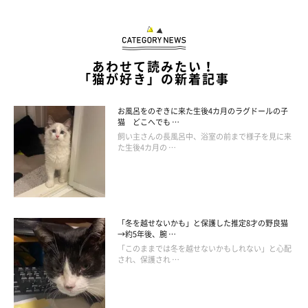
に見放され、譲渡会に保護されたロシアンブルーの話。21歳の愛猫
を亡くしたばかりで、「もう猫は飼わない」と心に決めた投稿者
が、譲渡会でそのロシアンブルーに強く惹かれて引き取ることに。
第4話：同居猫の死で『仲間ロス』を経験した猫。自か
ら教わった「想いやり」を次につなぐ
あわせて読みたい！
「猫が好き」の新着記事
関連記事:
お風呂をのぞきに来た生後4カ月のラグドールの子
同居猫の死で『仲間ロス』を経験した猫。自ら
猫 どこへでも …
教わった「想いやり」を次につなぐ
飼い主さんの長風呂中、浴室の前まで様子を見に来
た生後4カ月の …
「犬猫と家族の24の話」の第4話。5才という若さで先代猫を突然亡
くした三日月一家。当時、子猫のごまちゃんは大きなショックを受
け、仲間ロスに陥ってしまいます。そこに新しい小さな家族が…!?
第5話：コロナ禍の海外への引っ越し。2匹の猫たちは
「1か月後の別便」になるも無事再会！「どこへ行くの
「冬を越せないかも」と保護した推定8才の野良猫
も必ず一緒」
→約5年後、腕 …
「このままでは冬を越せないかもしれない」と心配
され、保護され …
関連記事:
コロナ禍の海外への引っ越し。2匹の猫たちは
「1か月後の別便」になるも無事再会！「どこへ