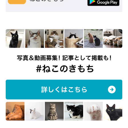
関連記事:
衝撃的な寝姿や特徴的な毛柄がかわいすぎ！
見ている人を魅了する子猫の魅力に迫る
愛猫がくつろいでいる姿は飼い主にとって嬉しい光景ですが、とき
には驚いてしまうような姿をしていることも…？ Instagramユー
ザー＠dora_me0416さんの愛猫・カツヲくん（♂・0才／ブリティ
ッシュショートヘア）の衝撃的な寝姿が大きな反響を呼んでいまし
た。また、愛らしいカツヲくんについて、飼い主さんにお話を聞い
てみました。
解説編
第1位：猫が喜ぶ「おしりトントン」 好きなコが多い
本当の理由
関連記事:
猫が喜ぶ「おしりトントン」 好きなコが多い
本当の理由
猫のおしりや腰のあたりを「トントン♪」と触ってあげるのが好き
なコって多いですよね！ なにがそんなに喜ぶポイントなのか……