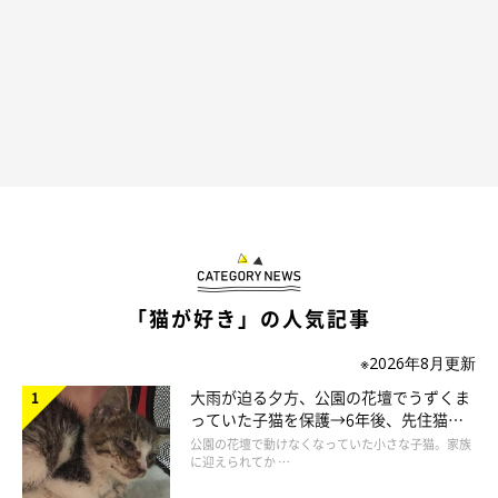
もふもふスコたん／ねこの日限定話
もふもふスコたん／ねこの日限定話
つづきはこちらから＞
「猫が好き」の人気記事
※2026年8月更新
続々配信中！「猫と家族の１２の話」
大雨が迫る夕方、公園の花壇でうずくま
【2/22更新】
っていた子猫を保護→6年後、先住猫
と“姉妹”のような関係に
公園の花壇で動けなくなっていた小さな子猫。家族
に迎えられてか …