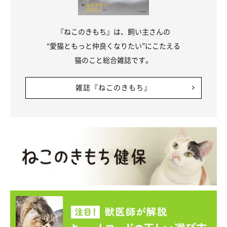
関連記事:
『ねこのきもち』は、飼い主さんの
お気に入りのぬいぐるみを連れ回す猫。洗濯し
たらどうなる!?→洗ったあとの反応に注目が集
“愛猫ともっと仲良くなりたい”にこたえる
まる
Instagramユーザー＠dora_me0416さんの愛猫・カツヲくんは、ネ
猫のこと総合雑誌です。
ズミのぬいぐるみが大のお気に入り♪ ずっと連れ回すほどそばに
置いておきたいみたいだけど…カツヲくんのヨダレなどがついてカ
ピカピになってしまい、さらにニオイも気になるのだとか（笑）
「洗ったらカツヲが悲しむ気がする」と悩んだ飼い主さんは、結局
雑誌『ねこのきもち』
ネズミのぬいぐるみを洗うことに。果たしてカツヲくんの反応は？
【ねこのきもちWeb編集室より】
「どうしてもこれじゃなきゃダメ！」というものってあ
りますよね。
それは猫も同じ…。あまりにも、ネズミのぬいぐるみが
気に入っている愛猫・カツヲくんの姿を見て、飼い主さ
んは「ネズミのぬいぐるみ」を洗うかどうが真剣に悩ん
だそうです。洗って乾かすしばらくの間は、一緒に入れ
ませんもんね。
悩んだ末、ぬいぐるみを洗った飼い主さん。その後のカ
ツヲくんの反応と一緒に一連の模様をご紹介したこの記