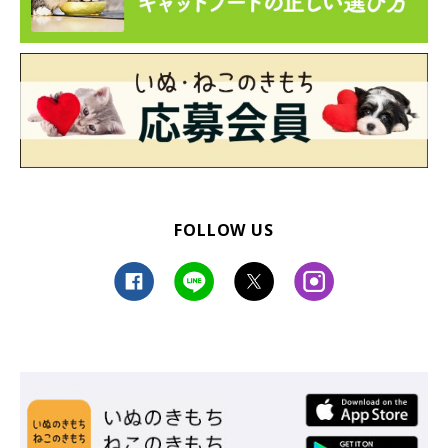
事が、2021年エンタメ部門の第1位でした！！
なんともほっこり♡するエピソードです。
第2位：「残業から帰って来てこれは沁みる」帰宅した
飼い主が目にした愛猫たちの姿が、最高の癒しだった
FOLLOW US
関連記事:
「残業から帰って来てこれは沁みる」 帰宅し
た飼い主が目にした愛猫たちの姿が、最高の癒
しだった
疲れて帰宅したときに、愛猫の姿を見たら…ホッと癒されません
か？ Twitterユーザーの@puuuutttyoさんは、残業から帰ってき
たときに愛猫の可愛い姿を目撃したよう。飼い主さんに「残業から
帰って来てこれは沁みる」と思わせた、愛猫・ぷてぃこちゃんとち
ょみーちゃんの姿を紹介します。
第3位：衝撃的な寝姿や特徴的な毛柄がかわいすぎ！
見ている人を魅了する子猫の魅力に迫る