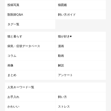
って、猫のトイレのお世話について、いま一度見直してみません
投稿写真
猫図鑑
か？トイレの置き場所や環境など、見直したい4つのポイントをま
とめてご紹介します！ぜひチェックしてみてくださいね。
獣医師Q&A
飼い方ガイド
第3位：猫は1匹でも寂しくない!?＂ぼっち猫＂のメリッ
ト・デメリット
タグ一覧
猫と暮らす
猫が好き♥
関連記事:
猫は1匹でも寂しくない!? “ぼっち猫”のメリッ
病気・症状データベース
漫画
ト・デメリット
猫を1匹で飼っていると「寂しくないかな？」と、つい気になって
コラム
動画
しまう飼い主さんも多いかもしれません。でも、猫は1匹でも意外
と大丈夫なんです。多頭飼いとはまた違ったメリット・デメリット
画像
解説
をご紹介します。
まとめ
アンケート
雑学・豆知識編
人気キーワード一覧
お手入れ
飼い方
第1位：世界最大猫種「メインクーン」と最小猫種「シ
かわいい
ストレス
ンガプーラ」を徹底比較してみた