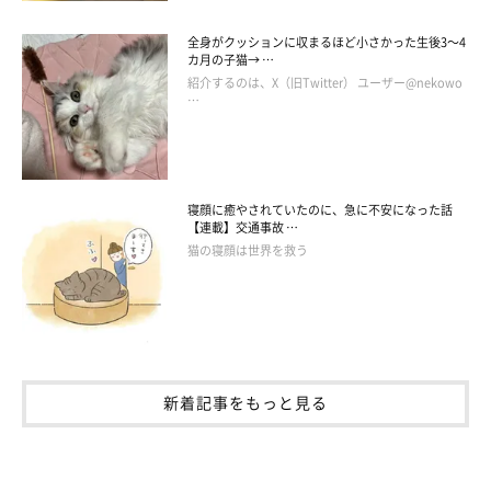
行くのも必ず一緒」
「犬猫と家族の24の話」の第5話。アメリカに住んでいたAkko-Chan
さん一家は、イギリスに住んでいる義母のところにいつでも駆け付
全身がクッションに収まるほど小さかった生後3～4
けられるように、引っ越しを決意する。もちろん、愛猫2匹を連れ
カ月の子猫→ …
て。しかしコロナ禍のため、動物が搭乗できる飛行機の便が少な
く…。
紹介するのは、X（旧Twitter） ユーザー@nekowo
発表！！猫の飼い主さん1,363人に聞い
…
た！2021年に気になった『猫ニュース
ランキング』【2/3更新】
寝顔に癒やされていたのに、急に不安になった話
【連載】交通事故 …
猫の寝顔は世界を救う
何かと話題がつきない『猫』にまつわるあれこれ。
ねこのきもちWEB MAGAZINEでは昨年（2021年）に気になった
猫の話題やニュースは何か、猫の飼い主さん1,363人に聞いてみ
ました。
新着記事をもっと見る