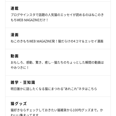
関連記事:
連載
猫と暮らす飼い主さんに聞いた！2021年に気に
ブログやインスタで話題の人気猫のエッセイが読めるのはねこのき
なった『猫ニュースランキング』
もちWEB MAGAZINEだけ！
ねこのきもちWEB MAGAZINEでは昨年（2021年）に気になった猫の
話題やニュースは何か、猫の飼い主さん1,363人に聞いてみました。
漫画
みんなどんな記事が人気なの？ねこの
ねこのきもちWEB MAGAZINE発！猫だらけの4コマ＆エッセイ漫画
きもちWEB MAGAZINEランキング
動画
おもしろ、感動、驚き、癒し…猫たちのちょっとした瞬間の動画は
やみつきに！
雑学・豆知識
明日誰かに話したくなる猫にまつわる”あれこれ”ネタはこちら
猫グッズ
猫好きならチェックしておきたい猫雑貨から100均グッズまで。か
わいい集まってます