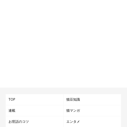
知っていますか？ 今回、ねこのきもち獣医師相談室の先生に真相
を聞いてみました！
【ねこのきもちWeb編集室より】
どうせ猫とスキンシップをするのなら、『愛猫が気持ち
いい！嬉しい！』思って欲しいと思うのが猫飼いの性で
はないでしょうか！
この記事が多くの方に読まれたことで、猫との良い関係
が築ければいいなぁと願うばかりです。
第2位：猫のトイレのお世話に見直しが必要って知って
る？
TOP
猫豆知識
関連記事:
連載
猫マンガ
猫のトイレのお世話に見直しが必要って知って
る？ポイントを解説
お世話のコツ
エンタメ
猫を飼ううえで必須のアイテムである猫トイレ。冬を迎えるにあた