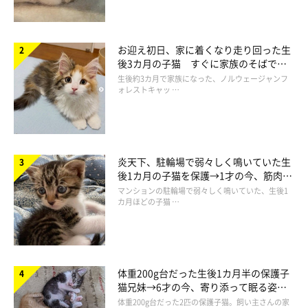
2021年11月1日から募集を開始した、いぬのきもちWEB
MAGAZINEとの合同企画『犬・猫と家族の２４の話』。たくさん
の家族エピソードの投稿をありがとうございました！
お迎え初日、家に着くなり走り回った生
後3カ月の子猫 すぐに家族のそばで落
どの家族のお話もステキで、中には読みながら涙してしまうお話
ち着く姿に「迎えてよかった」
生後約3カ月で家族になった、ノルウェージャンフ
も…。
ォレストキャッ …
ここでは、猫と家族の１２の話をご紹介します。
待望の第５話をお楽しみください。
炎天下、駐輪場で弱々しく鳴いていた生
後1カ月の子猫を保護→1才の今、筋肉質
でツンデレなコに成長
第1話：初めて猫を飼うことになった私が、2匹の兄弟猫
マンションの駐輪場で弱々しく鳴いていた、生後1
カ月ほどの子猫 …
を引き取ることに…猫愛を支えてくれた祖母の存在
関連記事:
初めて猫を飼うことになった私が、2匹の兄弟猫
体重200g台だった生後1カ月半の保護子
を引き取ることに…猫愛を支えてくれた祖母の
猫兄妹→6才の今、寄り添って眠る姿に
存在
「犬猫と家族の24の話」の一話。初めて猫を飼うことになった飼い
ほっこり！
主さんが、2匹の兄弟猫を引き取ることに。不安もあったが「兄弟
体重200g台だった2匹の保護子猫。飼い主さんの家