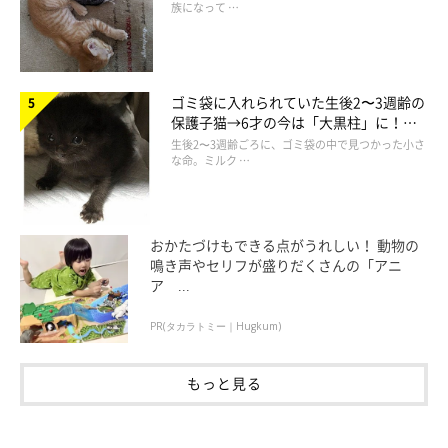
を引き離してはならない」という直感を信じ、迎え入れたことは正
族になって …
しかったと実感。2匹の仲良しぶりは相変わらず。飼い主さんは夫
婦で猫中心の毎日を楽しんでいる。
第2話：「今度も猫になって帰ってくるんだよ！」亡く
なった愛猫との『約束』が起こした奇跡
ゴミ袋に入れられていた生後2〜3週齢の
保護子猫→6才の今は「大黒柱」に！
関連記事:
美しい黒猫に成長した姿にグッとくる
生後2〜3週齢ごろに、ゴミ袋の中で見つかった小さ
「今度も猫になって帰ってくるんだよ！」亡く
な命。ミルク …
なった愛猫との『約束』が起こした奇跡
2022ねこの日企画 猫と家族になるを考える 猫と家族の12の話の第2
話。瀕死の状態の猫を保護し、愛情いっぱいに育てたものの、4年
で別れることとなり、ペットロスに陥った飼い主さんの不思議な体
おかたづけもできる点がうれしい！ 動物の
験。まるで愛猫が生まれ変わってきたかのような猫との出会いをつ
づる。
鳴き声やセリフが盛りだくさんの「アニ
第3話：『衝撃！譲渡会でロシアンブルーがいた！』ブ
ア ...
リーダーに見放された目を患った子猫を「迎え入れた
い」と願った飼い主の覚悟
PR(タカラトミー｜Hugkum)
もっと見る
関連記事:
『衝撃！譲渡会でロシアンブルーがいた！』ブ
リーダーに見放された目を患った子猫を「迎え
入れたい」と願った飼い主の覚悟
「猫と家族の12の話」第3話。「売り物にならない」とブリーダー