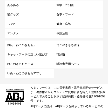
あるある
雑学・豆知識
猫グッズ
食事・フード
関連記事:
世界最大猫種「メインクーン」と最小猫種「シ
しぐさ
健康・病気
ンガプーラ」を徹底比較してみた
世界にはさまざまな猫種が存在します。同じ猫という動物でありな
がら、品種によっては成猫時の体重が倍近く異なることも。そこで
エンタメ
保護活動
今回は、世界最大の猫種「メインクーン」と世界最小の猫種「シン
ガプーラ」を徹底比較！ 両者の魅力に迫ります。
雑誌『ねこのきもち』
ねこのきもち健保
【ねこのきもちWeb編集室より】
キャットフードの正しい選び方
猫診断
猫のルーツや、猫種ならではの特徴・性格などをご紹介
した記事は、いつも人気です。中でもこの記事は、人気
ねこのきもちクイズ
購読者専用ページ
の猫種「メインクーン」と「シンガプーラ」を新しい切
いぬ・ねこのきもちアプリ
り口でご紹介したのが新鮮だったのかもしれません。
実は、この2匹。体重差は倍以上なんですって！驚きで
ＡＢＪマークは、この電子書店・電子書籍配信サービス
すよね。
が、著作権者からコンテンツ使用許諾を得た正規版配信サ
ービスであることを示す登録商標（登録番号 第11091003
号）です。
ABJマークの詳細、ABJマークを掲示しているサービスの一