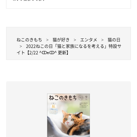
ねこのきもちWEB MAGAZINEで、昨年1年間に配信した事の中か
ら、ジャンル別に人気の記事TOP３を発表！他の猫飼いさんがど
んなことに興味があったのか、お悩みがあったのかなどご紹介し
ます～
ねこのきもち
猫が好き
エンタメ
猫の日
2022ねこの日「猫と家族になるを考える」特設サ
イト【2/22 ^ↀᴥↀ^ 更新】
※2021年1月～2021年12月にねこのきもちWEB MAGAZINEで配
信した記事のうち、公開後30日間のクリック数で集計。
エンタメ編【2/15更新】
第1位：お気に入りのぬいぐるみを連れ回す猫。洗濯し
たらどうなる!?→洗ったあとの反応に注目が集まる