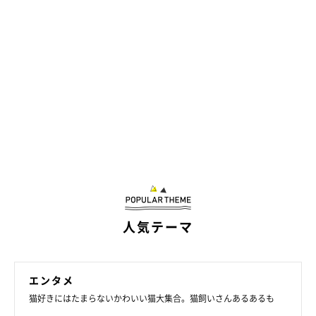
数ある話題を制して、1位になったのは猫語翻訳アプリに関する
話題でした。
それに続いて、腎臓病の治療薬の開発に関するニュースや、犬猫
販売時のマイクロチップ装着義務化など、ジャンルも多岐に！
人気テーマ
猫をめぐる環境も、世の中の動きと一緒に大きく変化しているな
と感じます。
エンタメ
2022年はどんな「猫ニュース」が話題になるのでしょうか？
猫好きにはたまらないかわいい猫大集合。猫飼いさんあるあるも