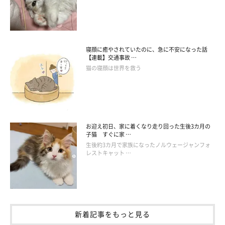
次男のベッドに行って寄り添ってくれるのだとか。
そんなモナちゃんの様子を見た飼い主さんは、
「何かを察して私
の育児を手伝ってくれているかのような、不思議な瞬間が多々あ
寝顔に癒やされていたのに、急に不安になった話
【連載】交通事故 …
ります」
と話します。
猫の寝顔は世界を救う
お迎え初日、家に着くなり走り回った生後3カ月の
子猫 すぐに家 …
生後約3カ月で家族になったノルウェージャンフォ
レストキャット …
新着記事をもっと見る