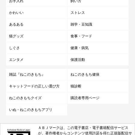
お手入れ
飼い方
かわいい
ストレス
あるある
雑学・豆知識
猫グッズ
食事・フード
しぐさ
健康・病気
エンタメ
保護活動
雑誌『ねこのきもち』
ねこのきもち健保
キャットフードの正しい選び方
猫診断
ねこのきもちクイズ
購読者専用ページ
いぬ・ねこのきもちアプリ
ＡＢＪマークは、この電子書店・電子書籍配信サービス
が、著作権者からコンテンツ使用許諾を得た正規版配信サ