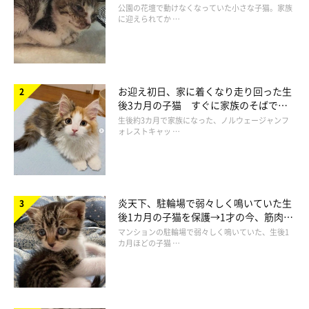
と“姉妹”のような関係に
公園の花壇で動けなくなっていた小さな子猫。家族
に迎えられてか …
お迎え初日、家に着くなり走り回った生
後3カ月の子猫 すぐに家族のそばで落
@monacat1129
ち着く姿に「迎えてよかった」
生後約3カ月で家族になった、ノルウェージャンフ
ォレストキャッ …
家に来てからのモナちゃんは、脚が1本ないことを感じさせない
元気っぷりで、持ち前の明るさで家を温かい空気感にしてくれて
いるようです。
炎天下、駐輪場で弱々しく鳴いていた生
後1カ月の子猫を保護→1才の今、筋肉質
でツンデレなコに成長
マンションの駐輪場で弱々しく鳴いていた、生後1
カ月ほどの子猫 …