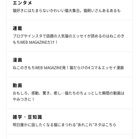
エンタメ
猫好きにはたまらないかわいい猫大集合。猫飼いさんあるあるも
連載
ブログやインスタで話題の人気猫のエッセイが読めるのはねこのき
@monacat1129
もちWEB MAGAZINEだけ！
3才を迎えて、「落ち着いたコ」になりつつあるというモナちゃ
漫画
ん。お迎えしてからの日々を振り返り、飼い主さんはモナちゃん
ねこのきもちWEB MAGAZINE発！猫だらけの4コマ＆エッセイ漫画
についてこう話しています。
動画
飼い主さん：
おもしろ、感動、驚き、癒し…猫たちのちょっとした瞬間の動画は
「『幸せにしてあげたい！』とお迎えしたにもかかわらず、
モナ
やみつきに！
は家族に最高の幸せを運んできてくれた私たちの宝物
です！ 私
にとっては大好きな家族であり、可愛い子どもであり、家族で唯
雑学・豆知識
明日誰かに話したくなる猫にまつわる”あれこれ”ネタはこちら
一女同士の良い相棒です」