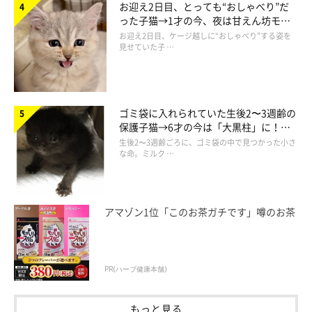
お迎え2日目、とっても“おしゃべり”だ
った子猫→1才の今、夜は甘えん坊モー
ドになるコに成長！
お迎え2日目、ケージ越しに“おしゃべり”する姿を
見せていた子 …
ゴミ袋に入れられていた生後2〜3週齢の
保護子猫→6才の今は「大黒柱」に！
美しい黒猫に成長した姿にグッとくる
生後2〜3週齢ごろに、ゴミ袋の中で見つかった小さ
な命。ミルク …
モナちゃんはどんなコ？
アマゾン1位「このお茶ガチです」噂のお茶
PR(ハーブ健康本舗)
もっと見る