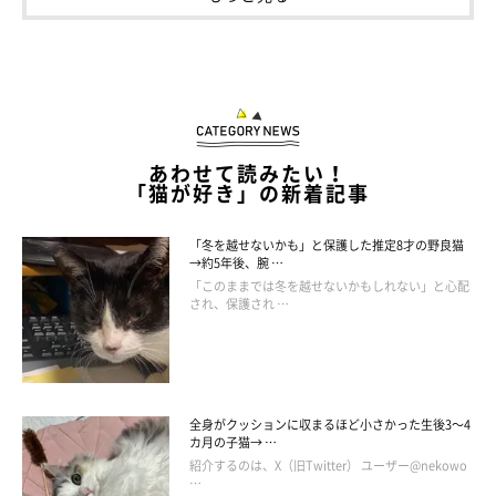
あわせて読みたい！
「猫が好き」の新着記事
「冬を越せないかも」と保護した推定8才の野良猫
→約5年後、腕 …
「このままでは冬を越せないかもしれない」と心配
@monacat1129
され、保護され …
モナちゃんの性格はとても優しくて賢く、飼い主さんいわく
「と
っても猫らしい、最高のツンデレさん」
なのだそう。
全身がクッションに収まるほど小さかった生後3～4
カ月の子猫→ …
いつも大好きなお兄ちゃんのベッドで一緒に寝ていますが、お兄
紹介するのは、X（旧Twitter） ユーザー@nekowo
ちゃんのいびきがうるさいときや、次男が寝られないときには、
…