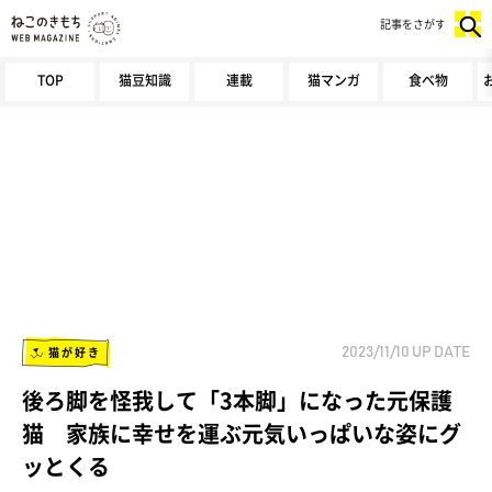
記事をさがす
TOP
猫豆知識
連載
猫マンガ
食べ物
猫が好き
2023/11/10
UP DATE
後ろ脚を怪我して「3本脚」になった元保護
猫 家族に幸せを運ぶ元気いっぱいな姿にグ
ッとくる