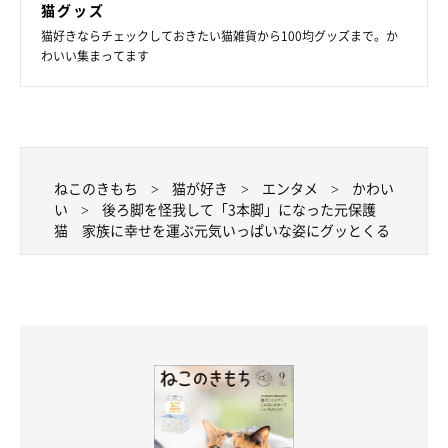
猫グッズ
写真提供・取材協力／
@monacat1129
さん／Instagram
猫好きならチェックしておきたい猫雑貨から100均グッズまで。か
※この記事は投稿者さまにご了承をいただいたうえで制作してい
わいい集まってます
ます。
取材・文／二宮ねこむ
ねこのきもち
猫が好き
エンタメ
かわい
い
後ろ脚を怪我して「3本脚」になった元保護
猫 家族に幸せを運ぶ元気いっぱいな姿にグッとくる