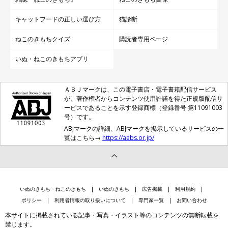
キャットフードの正しい選び方
猫診断
ねこのきもちクイズ
購読者専用ページ
いぬ・ねこのきもちアプリ
ＡＢＪマークは、この電子書店・電子書籍配信サービス
が、著作権者からコンテンツ使用許諾を得た正規版配信サ
ービスであることを示す登録商標（登録番号 第11091003
号）です。
ABJマークの詳細、ABJマークを掲示しているサービスの一
覧はこちら→
https://aebs.or.jp/
寝そべって飼い主さんを見るよつばくん
@hatukitt
いぬのきもち・ねこのきもち
いぬのきもち
広告掲載
利用規約
よつばくんとの暮らしで感じる幸せについて、飼い主さんはこの
ポリシー
利用者情報の取り扱いについて
専門家一覧
お問い合わせ
ように話します。
本サイトに掲載されている記事・写真・イラスト等のコンテンツの無断転載を
禁じます。