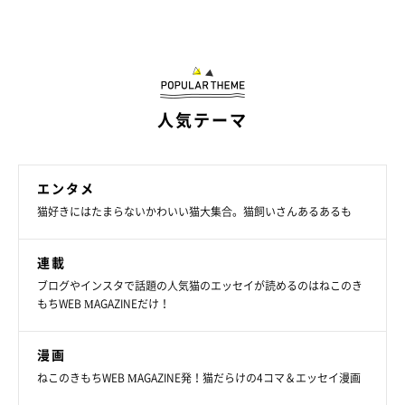
その後、その後輩は猫のレスキューに行く途中の事故で亡くなら
れてしまい、後輩とそのときの猫さんが生きているうちには間に
合いませんでしたが、昔の約束を果たしたくて、ある日、そこの
保護猫譲渡会の広告を見ていました。その際に見つけて『この
人気テーマ
コ！』と思ってお迎えの申し込みをしたのが、よつばです」
エンタメ
猫好きにはたまらないかわいい猫大集合。猫飼いさんあるあるも
連載
ブログやインスタで話題の人気猫のエッセイが読めるのはねこのき
もちWEB MAGAZINEだけ！
漫画
ねこのきもちWEB MAGAZINE発！猫だらけの4コマ＆エッセイ漫画