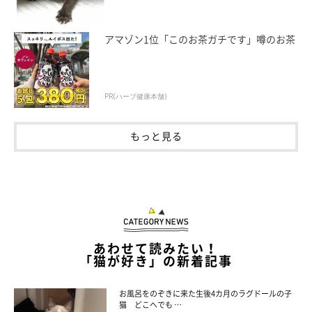
「あと、視線だけでかーちゃん（飼い主）を動かす術を覚えまし
た。夜中にかーちゃんを起こしたいときは、クローゼットの扉を
アマゾン1位「このお茶ガチです」噂のお茶
ドンドコドンドコってドラミングすると起きるというのも理解し
ています」
PR(ハーブ健康本舗)
もっと見る
あわせて読みたい！
「猫が好き」の新着記事
お風呂をのぞきに来た生後4カ月のラグドールの子
猫 どこへでも …