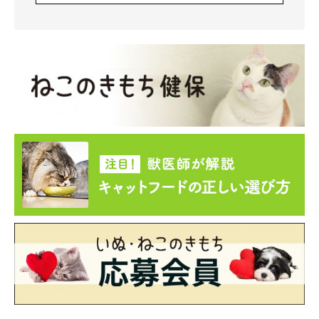
“ヘソ天”している子猫時代のよつばくん
@hatukitt
お迎え当日の夜、飼い主さんは夜鳴きを覚悟しながら、よつばく
んをケージに入れて扉を閉めたそうですが…
飼い主さん：
「『出してー！出してー！』と言わんばかりに大騒ぎをして、か
わいそうで扉を開けたら飼い主のベッドにまっしぐら。『僕もこ
こで寝るんだから！』と言うように枕元に丸まりました。夜鳴き
もせず、『ここが元から寝床でした！』とばかりに寝始めて、
『お母さんのこと呼ばなくていいの？あの、兄弟とかさ…いない