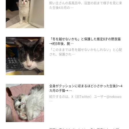
飼い主さんの長風呂中、浴室の前まで様子を見に来
た生後4カ月の …
よつばくんとの出会い
「冬を越せないかも」と保護した推定8才の野良猫
→約5年後、腕 …
「このままでは冬を越せないかもしれない」と心配
され、保護され …
全身がクッションに収まるほど小さかった生後3～4
カ月の子猫→ …
紹介するのは、X（旧Twitter） ユーザー@nekowo
…