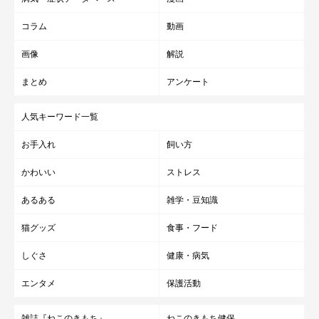
コラム
動画
画像
解説
まとめ
アンケート
人気キーワード一覧
お手入れ
飼い方
かわいい
ストレス
あるある
雑学・豆知識
猫グッズ
食事・フード
しぐさ
健康・病気
よつばくんへの現在の思い
エンタメ
保護活動
雑誌『ねこのきもち』
ねこのきもち健保