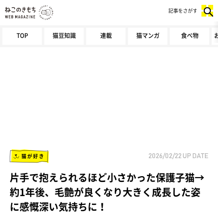
記事をさがす
TOP
猫豆知識
連載
猫マンガ
食べ物
猫が好き
2026/02/22
UP DATE
片手で抱えられるほど小さかった保護子猫→
約1年後、毛艶が良くなり大きく成長した姿
に感慨深い気持ちに！