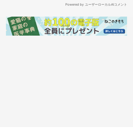
り、足もたくましくなっていますね。
「テレビの画面の前に陣取って視線を集めているところです」と
飼い主さん。2枚の写真を見比べて思うことについて、こう話し
ます。
飼い主さん：
「あんなに小さくて片手でひょいっと持てたのに、体重が5kgを
超えて重たく大きくなり、
『今日から子猫ではなくなるのか！』
という感慨深い気持ちでした。
猫風邪で目やにがあり毛艶も悪か
ったコが、つやつやになったなぁと嬉しいです」