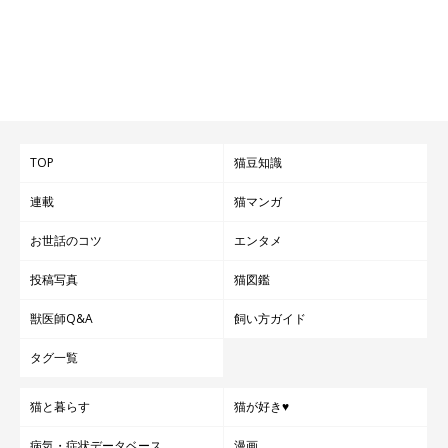
遊びたがっている様子のよつばくん
TOP
猫豆知識
@hatukitt
連載
猫マンガ
飼い主さん曰く
「普段はあまり甘えないけれど、たくさん遊んで
お世話のコツ
エンタメ
ほしい元気なコ」
だというよつばくん。帰宅する頃に飼い主さん
投稿写真
猫図鑑
がペットカメラを見ると、玄関の近くで扉をずっと見ていたりす
るのだとか。
獣医師Q&A
飼い方ガイド
タグ一覧
また、夜中に飼い主さんの枕元にある猫用のベッドから足を伸ば
して飼い主さんの頭を触ったりすることもあり、
「こっそり甘え
猫と暮らす
猫が好き♥
っ子なところが魅力です」
と飼い主さんはいいます。
病気・症状データベース
漫画