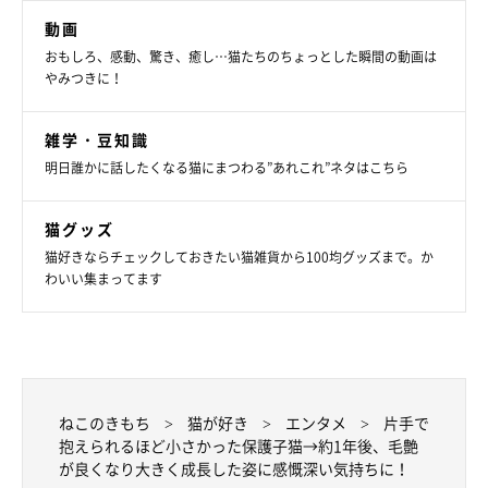
動画
おもしろ、感動、驚き、癒し…猫たちのちょっとした瞬間の動画は
やみつきに！
雑学・豆知識
明日誰かに話したくなる猫にまつわる”あれこれ”ネタはこちら
気持ちよさそうに寝るお迎え当初のよつばくん
@hatukitt
猫グッズ
猫好きならチェックしておきたい猫雑貨から100均グッズまで。か
よつばくんは、飼い主さんにお迎えされるまでは母猫や兄弟猫と
わいい集まってます
一緒にいたそうです。お迎えする前、飼い主さんは「お母さんや
兄弟を探して一週間は夜鳴きをしますよ」と言われていたのだと
か。
飼い主さん：
ねこのきもち
猫が好き
エンタメ
片手で
「最初は警戒して姿も見られないものだと覚悟してお迎えしまし
抱えられるほど小さかった保護子猫→約1年後、毛艶
が良くなり大きく成長した姿に感慨深い気持ちに！
た。ところが、帰宅してケージに移したら、20分くらいは様子を