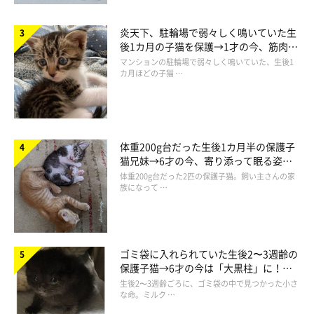
炎天下、駐輪場で弱々しく鳴いていた生
後1カ月の子猫を保護→1才の今、筋肉質
でツンデレなコに成長
マンションの駐輪場で弱々しく鳴いていた、生後1
カ月ほどの子猫 …
体重200g台だった生後1カ月半の保護子
猫兄妹→6才の今、寄り添って眠る姿に
ほっこり！
体重200g台だった2匹の保護子猫。飼い主さんの家
族になって …
ゴミ袋に入れられていた生後2〜3週齢の
飼い主さんを見つめるよつばくん
保護子猫→6才の今は「大黒柱」に！
@hatukitt
美しい黒猫に成長した姿にグッとくる
生後2〜3週齢ごろに、ゴミ袋の中で見つかった小さ
な命。ミルク …
飼い主さん：