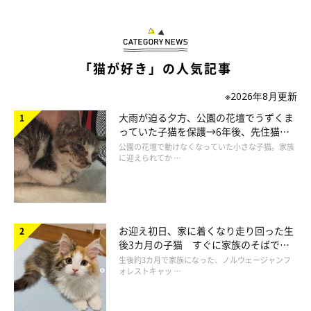
「猫が好き」の人気記事
※2026年8月更新
大雨が迫る夕方、公園の花壇でうずくま
っていた子猫を保護→6年後、先住猫
爪とぎの上でまったりしているよつばくん
と“姉妹”のような関係に
公園の花壇で動けなくなっていた小さな子猫。家族
@hatukitt
に迎えられてか …
お迎え当初、よつばくんは名前を覚えてくれている様子がなく
「名前って覚えないのかな？」と飼い主さんは思っていたそうで
お迎え初日、家に着くなり走り回った生
すが…
後3カ月の子猫 すぐに家族のそばで落
ち着く姿に「迎えてよかった」
生後約3カ月で家族になった、ノルウェージャンフ
飼い主さん：
ォレストキャッ …
「今は通りかかったところを呼ぶと、足を止めて振り向いて『に
ゃーっ』てお返事してくれるようになりました」