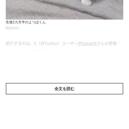
生後2カ月半のよつばくん
@hatukitt
紹介するのは、X（旧Twitter）ユーザー
＠hatukitt
さんの愛猫・
よつばくん（取材時1才）。
こちらの写真は、お迎え初日の生後2カ月半のよつばくんを撮影
した一枚です。細い尻尾をピンと立てています。
全文を読む
飼い主さんによると、この写真を撮影したのはよつばくんがベッ
ドに上がって初めての“探検”をしていたときで、「『ここはなん
だ』と言わんばかりにベッドをうろうろしていました」とのこ
と。