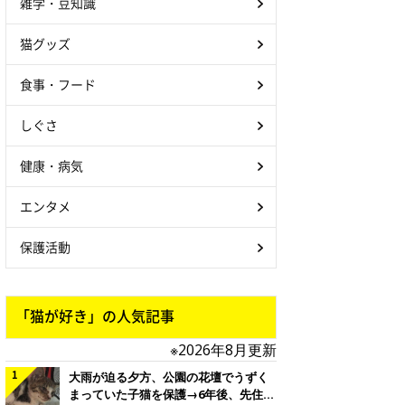
雑学・豆知識
猫グッズ
食事・フード
しぐさ
健康・病気
エンタメ
保護活動
「猫が好き」の人気記事
※2026年8月更新
大雨が迫る夕方、公園の花壇でうずく
まっていた子猫を保護→6年後、先住猫