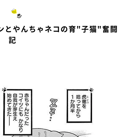
ンとやんちゃネコの育"子猫"奮闘
記