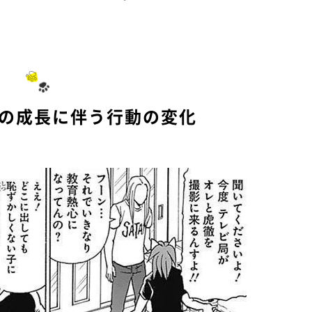
M
u
t
e
猫の成長に伴う行動の変化