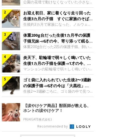
と“姉妹”のような関係に
公園の花壇で動けなくなっていた小さな子
猫。家族に迎えられてから6年、先住猫と
お迎え初日、家に着くなり走り回った
の間には深い絆が育まれていました。保護
当時のティダちゃん。
生後3カ月の子猫 すぐに家族のそばで
@muumuu62197189紹介するのは、
落ち着く姿に「迎えてよかった」
生後約3カ月で家族になった、ノルウェー
X（旧Twitter）ユーザー
ジャンフォレストキャットの子猫。お迎え
@muumuu62197189さんの愛猫・ティダ
体重200g台だった生後1カ月半の保護
翌日には、すでに家でくつろぐ様子を見せ
ちゃん（取材時6才）の成長記録です。こ
ていました。お迎え翌日、ベッドでうとう
子猫兄妹→6才の今、寄り添って眠る姿
ちらは、生後3カ月ごろのティダちゃん。
とするむうちゃんお迎え翌日のむうちゃ
にほっこり！
体重200g台だった2匹の保護子猫。飼い主
飼い主さんが出会ったのは、夜から大雨に
ん。@umimugi0304紹介するのは、
さんの家族になってから6年、ともに成長
なると予報されていた日の夕方でした。花
Instagramユーザー@umimugi0304さんの
炎天下、駐輪場で弱々しく鳴いていた
するなかで、2匹の関係にも少しずつ変化
壇で動けずにいた子猫保護したばかりのテ
愛猫・むうちゃん（撮影時、生後約3カ月
が見られました。家族になったばかりの小
生後1カ月の子猫を保護→1才の今、筋
ィダちゃん。@muumuu62197189飼い主
／ノルウェージャンフォレストキャッ
さな兄妹猫（写真上から）妹猫・てんちゃ
肉質でツンデレなコに成長
マンションの駐輪場で弱々しく鳴いてい
さんは、公園の
ト）。こちらは、お迎え翌日に撮影された
ん、兄猫・ラムくん。@ten_ramu紹介す
た、生後1カ月ほどの子猫。家族に迎えら
一枚。ゴハンをお腹いっぱい食べたむうち
るのは、X（旧Twitter）ユーザー
ゴミ袋に入れられていた生後2〜3週齢
れてから1年、体も行動も大きく成長しま
ゃんは眠くなり、飼い主さん夫婦のベッド
@ten_ramuさんの愛猫・ラムくんとてん
した。炎天下の駐輪場で鳴いていた小さな
の保護子猫→6才の今は「大黒柱」
でうとうとし始めたのだとか。飼い主さ
ちゃん（ともに取材時6才）の成長記録で
子猫保護当時のモモちゃん。@Kingponzu
に！ 美しい黒猫に成長した姿にグッ
生後2〜3週齢ごろに、ゴミ袋の中で見つか
す。この写真は、お迎えして間もない生後
紹介するのは、X（旧Twitter）ユーザー
った小さな命。ミルクから育てられたその
とくる
1カ月半ごろの2匹。当時、ラムくんは260
@Kingponzuさんの愛猫・モモちゃん（取
子猫は今、家族に欠かせない存在へと成長
【涙やけケア商品】獣医師が教える、
グラム、てんちゃんは209グラムと、どち
材時1才）の成長記録です。こちらは、モ
しました。ゴミ袋の中で見つかった、ミニ
ホントの涙やけケア！
らもとても小さな体でした。2匹
モちゃんが生後1カ月ごろに撮影された一
モグラのような子猫よちよち歩きをしてい
枚。飼い主さんの自宅マンションの駐輪場
たころの、生後2〜3週齢ごろのドンちゃ
PR(AIGATE株式会社)
で鳴いていたところを保護された当時の姿
ん。@doddou_1今回紹介するのは、
Recommended by
です。子猫時代のモモちゃん。
X（旧Twitter）ユーザー@doddou_1さん
@Kingponzuその日は気温が35℃を
の愛猫・ドンちゃん（取材時、推定6才／