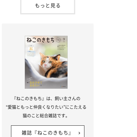
本名：ドミトリー・ドンスコイ）。ドンち
もっと見る
ゃんは、保護猫でした。ドンちゃんが見つ
かったのは、飼い主さんの姉の勤め先の敷
地内でした。ゴミ袋に入れられている
『ねこのきもち』は、飼い主さんの
“愛猫ともっと仲良くなりたい”にこたえる
猫のこと総合雑誌です。
雑誌『ねこのきもち』