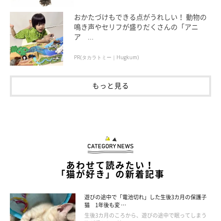
おかたづけもできる点がうれしい！ 動物の
鳴き声やセリフが盛りだくさんの「アニ
ア ...
PR(タカラトミー｜Hugkum)
もっと見る
箱猫ししまるの誕生
ししまるを迎え入れて間もない頃、寝室がししまるの部屋でし
た。
ある日ししまるは、ベッドの上で飛び跳ねたり、下に潜り込んだ
あわせて読みたい！
「猫が好き」の新着記事
りと大興奮。
呆れるくらいしつこく走り回っていましたが、突然、ガッという
遊びの途中で「電池切れ」した生後3カ月の保護子
音とともに、静かになりました。
猫 1年後も変 …
ベッドの下では、ぼうっとしたししまるが、鼻をペロペロ。
生後3カ月のころから、遊びの途中で眠ってしまう