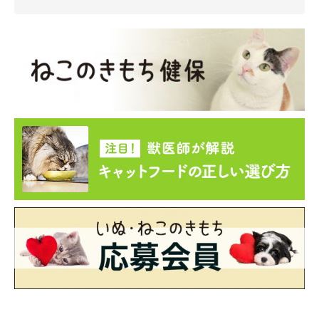
Taco（たこ）プロフィール
東京在住の漫画家・イラストレーター・キャラクタデザイナー。
「ちいさな猫を召喚できたなら」「3匹のちいさな猫を召喚でき
たなら」「ぷっちねこ。」（徳間書店）など、好評発売中。「ち
いさな猫を召喚できたなら」は重版後、韓国版・インドネシア版
も発売。今年は中国版が出版。
現在、Web上では不定期に新作漫画を更新中。詳しくは以下の
SNSへ。
・Instagram
Tacoのインスタ：
@tacos_cat
ししまるのインスタ：
@emonemon
・Twitter
：
@taco_emonemon