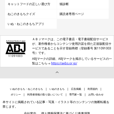
キャットフードの正しい選び方
猫診断
ねこのきもちクイズ
購読者専用ページ
いぬ・ねこのきもちアプリ
ＡＢＪマークは、この電子書店・電子書籍配信サービス
が、著作権者からコンテンツ使用許諾を得た正規版配信サ
ービスであることを示す登録商標（登録番号 第11091003
号）です。
ABJマークの詳細、ABJマークを掲示しているサービスの一
覧はこちら→
https://aebs.or.jp/
いぬのきもち・ねこのきもち
いぬのきもち
広告掲載
利用規約
ポリシー
利用者情報の取り扱いについて
専門家一覧
お問い合わせ
本サイトに掲載されている記事・写真・イラスト等のコンテンツの無断転載を
禁じます。
会社案内
個人情報保護法に基づく公表事項等