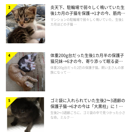
炎天下、駐輪場で弱々しく鳴いていた生
後1カ月の子猫を保護→1才の今、筋肉質
でツンデレなコに成長
マンションの駐輪場で弱々しく鳴いていた、生後1
カ月ほどの子猫 …
体重200g台だった生後1カ月半の保護子
猫兄妹→6才の今、寄り添って眠る姿に
ほっこり！
体重200g台だった2匹の保護子猫。飼い主さんの家
族になって …
ゴミ袋に入れられていた生後2〜3週齢の
保護子猫→6才の今は「大黒柱」に！
美しい黒猫に成長した姿にグッとくる
生後2〜3週齢ごろに、ゴミ袋の中で見つかった小さ
な命。ミルク …