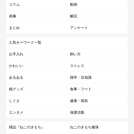
コラム
動画
画像
解説
まとめ
アンケート
人気キーワード一覧
お手入れ
飼い方
かわいい
ストレス
あるある
雑学・豆知識
猫グッズ
食事・フード
しぐさ
健康・病気
エンタメ
保護活動
雑誌『ねこのきもち』
ねこのきもち健保