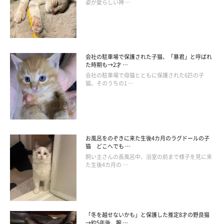
姿が愛らしい神 …
引っ張り出してみると、鼻からは鮮血が垂れ、ベッドの足には血
がついていました。
初めての経験でてんやわんやの私たち。血はすぐに止まり、特に
何も無かったのでほっとしました。
会社の駐車場で保護された子猫、「暴君」と呼ばれ
その後ベッドの足は取り外し、ベッド下の隙間をなくしました。
た時期も→2才 …
会社の駐車場で母猫とともに保護された6匹の子
潜り込む場所がなくなってしまった、ししまる。
猫。そのうちの1 …
その代わりでしょうか、それ以後は部屋の隅に置かれた箱に入る
ようになりました。
これが、『箱猫ししまる』の始まりかも知れません。
お風呂をのぞきに来た生後4カ月のラグドールの子
猫 どこへでも …
飼い主さんの長風呂中、浴室の前まで様子を見に来
た生後4カ月の …
「冬を越せないかも」と保護した推定8才の野良猫
→約5年後、腕 …