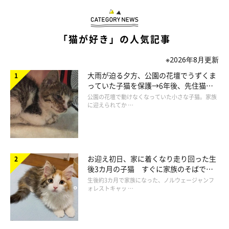
何気ない妻の一言に、思い出すのは、怖いテレビ番組。
「猫が好き」の人気記事
『あなたの知らない世界』や『ほんとにあった怖い話』が頭をよ
ぎりました。
※2026年8月更新
大雨が迫る夕方、公園の花壇でうずくま
「猫しか知らない世界…なんちゃって…」
っていた子猫を保護→6年後、先住猫
と“姉妹”のような関係に
公園の花壇で動けなくなっていた小さな子猫。家族
に迎えられてか …
ししまるは、そんなビビりな私に気がついたのか、のびぃ～っと
しながらバッグから離れてくれたのでした。
お迎え初日、家に着くなり走り回った生
後3カ月の子猫 すぐに家族のそばで落
ち着く姿に「迎えてよかった」
生後約3カ月で家族になった、ノルウェージャンフ
ォレストキャッ …