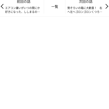
前回の話
次回の話
突然、天をキッと見上げる、ししまる。
一覧
エアコン嫌いがいつの間にか
勢ぞろいの箱に大歓喜！ 右
そして短く鳴くあの声「カカカカカ」。
好きになった、ししまるの
へ左へゴロンゴロンくつろぐ
私の頭の中では「蚊蚊蚊蚊蚊」と変換されています。
話 【渋ネコししまるさん】
話 【連載】渋ネコししまるさ
#61
ん #63
「でかしたぞ、ししまる」
こうしてししまるは、蚊がいる場所を教えてくれるのでした。
今年もししまるのセンサーは、大活躍です。