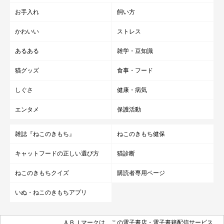
お手入れ
飼い方
かわいい
ストレス
あるある
雑学・豆知識
ねこのきもち投稿写真ギャラリー
猫グッズ
食事・フード
しぐさ
健康・病気
避難勧告が出たけれど、住んでいる地域に猫などのペットを連れ
エンタメ
保護活動
て避難できる場所がなく、結局自宅で過ごすことになった方もい
るようでした。
雑誌『ねこのきもち』
ねこのきもち健保
キャットフードの正しい選び方
猫診断
「避難勧告が出たが、市内はどこもペット禁止で避難でき
ねこのきもちクイズ
購読者専用ページ
なかった」
いぬ・ねこのきもちアプリ
「結婚前の実家住まいのときです。当時はまだペット連れ
で避難できる避難所もあまりなく、また多頭飼いしていた
ＡＢＪマークは、この電子書店・電子書籍配信サービス