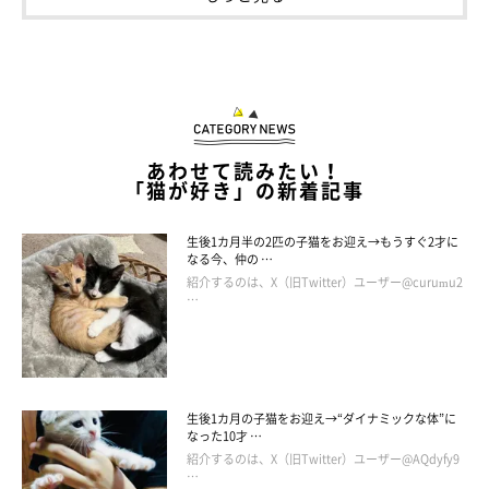
あわせて読みたい！
「猫が好き」の新着記事
生後1カ月半の2匹の子猫をお迎え→もうすぐ2才に
なる今、仲の …
紹介するのは、X（旧Twitter）ユーザー@curumu2
…
ねこのきもち投稿写真ギャラリー
生後1カ月の子猫をお迎え→“ダイナミックな体”に
なった10才 …
災害を経験したことで、愛猫がストレスを感じるようになってし
紹介するのは、X（旧Twitter）ユーザー@AQdyfy9
…