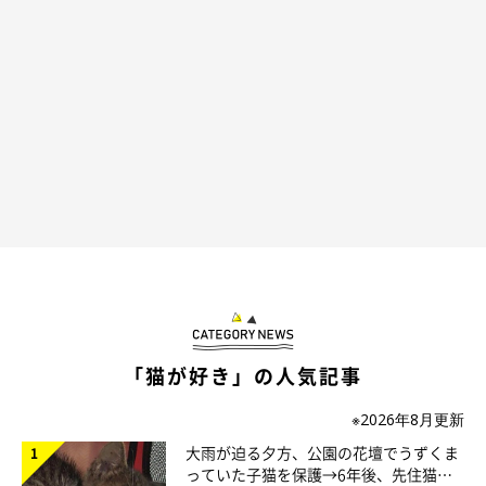
ねこのきもち投稿写真ギャラリー
地震の揺れや、警報音、いつもと違う状況などにより、猫がパニ
ックになってしまったようです。家具の下や物陰などに隠れてし
まい、愛猫をなかなか捕まえることができず、困ってしまったと
いう声がありました。
「去年河川氾濫警報がでて、避難所に行こうとしたが、い
「猫が好き」の人気記事
つもと違う状況に怖がったらしく、家具の裏に隠れて、出
てきてくれず、避難を諦めました。ちょっとした地震で
※2026年8月更新
も、すぐ逃げ出して隠れるので、避難が難しいです」
大雨が迫る夕方、公園の花壇でうずくま
っていた子猫を保護→6年後、先住猫
「3.11のときにベッドの下に隠れてなかなか出てきてくれ