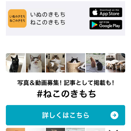
ねこのきもち投稿写真ギャラリー
ごはんや水などの備蓄が充分でなく、大変な思いをしたという声
も。停電などで電気が使えないケースもあるので、そのようなと
きの対策もしっかり考えておきたいですね。
「北海道胆振東部地震を経験しました。ご飯をストックし
ておらず、家にも一日分程度しかないタイミングで地震が
来てしまったので、慌ててコンビニに買いに行きましたが
普段食べてるものを与えることができませんでした。断水
もあったので水道水もあげられませんでした。そのときは
仕方なく、あまり良いとは聞きませんがミネラルウォータ
ーをあげました」
「台風で3日間 断水と停電しました。人間よりも猫の熱
中症やストレスがものすごく心配でした。給水器に氷を浮