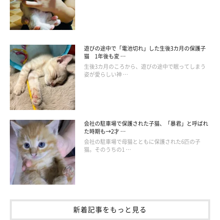
まったという声も…。
「東日本大震災で避難したときに、凄いストレスがかかり
遊びの途中で「電池切れ」した生後3カ月の保護子
猫 1年後も変 …
オシッコが出なくなったこと」
生後3カ月のころから、遊びの途中で眠ってしまう
姿が愛らしい神 …
「台風で3日間停電。台風一過で物凄い暑さの中、冷房無
しでは猫の命に関わると思い息子のアパートへ連れて行き
ましたが、よその家は初めてで、逆に精神的に大ダメージ
を受けてしまい、結局冷房無しの我が家へ」
会社の駐車場で保護された子猫、「暴君」と呼ばれ
た時期も→2才 …
「2階にいたときに地震があり、強い揺れだったためしば
会社の駐車場で母猫とともに保護された6匹の子
らく2階を怖がって、ご飯も食べなくなりました」
猫。そのうちの1 …
「揺れや物音に敏感になった」
新着記事をもっと見る