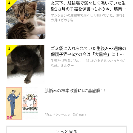
炎天下、駐輪場で弱々しく鳴いていた生
後1カ月の子猫を保護→1才の今、筋肉質
でツンデレなコに成長
マンションの駐輪場で弱々しく鳴いていた、生後1
カ月ほどの子猫 …
ゴミ袋に入れられていた生後2〜3週齢の
保護子猫→6才の今は「大黒柱」に！
美しい黒猫に成長した姿にグッとくる
生後2〜3週齢ごろに、ゴミ袋の中で見つかった小さ
な命。ミルク …
肌悩みの根本改善には“基底膜”！
ストレスで…
PR(エリクシール on 美的.com)
もっと見る