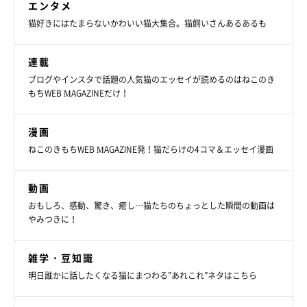
エンタメ
猫好きにはたまらないかわいい猫大集合。猫飼いさんあるあるも
連載
ブログやインスタで話題の人気猫のエッセイが読めるのはねこのき
もちWEB MAGAZINEだけ！
漫画
ねこのきもちWEB MAGAZINE発！猫だらけの4コマ＆エッセイ漫画
動画
おもしろ、感動、驚き、癒し…猫たちのちょっとした瞬間の動画は
やみつきに！
ねこのきもち投稿写真ギャラリー
雑学・豆知識
地震の揺れなどに驚いた愛猫が怪我をしてしまったというケース
明日誰かに話したくなる猫にまつわる”あれこれ”ネタはこちら
もあるようです。