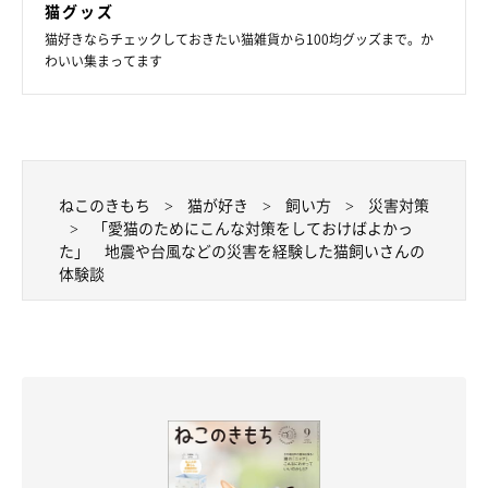
猫グッズ
猫好きならチェックしておきたい猫雑貨から100均グッズまで。か
わいい集まってます
「地震に驚いて、高い場所から転落して骨折しました。帰
宅後すぐに気づいてあげられなくて、長い時間痛い思いを
していたんだと思います」
「驚いて高いところにジャンプして失敗し、爪を割る怪我
をした」
ねこのきもち
猫が好き
飼い方
災害対策
「愛猫のためにこんな対策をしておけばよかっ
た」 地震や台風などの災害を経験した猫飼いさんの
体験談にもあるように、猫はなにか異常を感じるとパニックにな
体験談
ったり、逃げ出したりなどの行動をとりがちに。飼い主さんは、
猫の行動の傾向を知っておくようにしましょう。
▼地震などが起こったときに猫がとる行動について