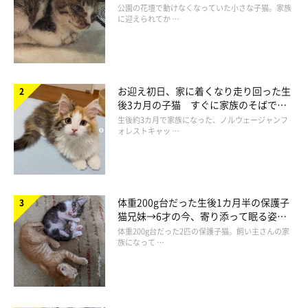
と“姉妹”のような関係に
公園の花壇で動けなくなっていた小さな子猫。家族
なかった」
に迎えられてか …
「あまりの怖さに物陰に隠れてしまい出てこない。これが
避難しなければならないような事態のときはロスタイムに
なりかねない」
お迎え初日、家に着くなり走り回った生
後3カ月の子猫 すぐに家族のそばで落
「大きな地震でなかったのですが、猫様も初体験の地震だ
ち着く姿に「迎えてよかった」
生後約3カ月で家族になった、ノルウェージャンフ
ったため、確保に手間取り、また猫を連れての避難ができ
ォレストキャッ …
るかわからず困りました」
「被災したわけではないですが、テレビから流れた緊急地
震速報の音にビックリしてしまい、ソファの下に隠れて長
体重200g台だった生後1カ月半の保護子
時間出てこなくなってしまった」
猫兄妹→6才の今、寄り添って眠る姿に
ほっこり！
体重200g台だった2匹の保護子猫。飼い主さんの家
「名前を呼んでも、鳴き声がなく、どこに隠れているかわ
族になって …
からず、足の踏み場を確保して部屋中を探し、散乱した室
内の隅で僅かな隙間でじっとしていた！」