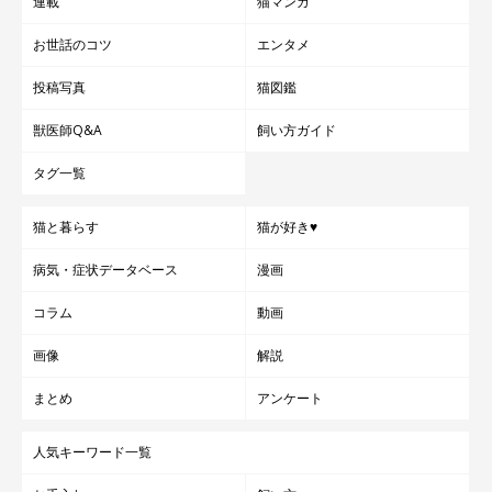
連載
猫マンガ
お世話のコツ
エンタメ
投稿写真
猫図鑑
獣医師Q&A
飼い方ガイド
タグ一覧
猫と暮らす
猫が好き♥
クッキーの詰め合わせに…リスの群れが！
病気・症状データベース
漫画
コラム
動画
画像
解説
まとめ
アンケート
人気キーワード一覧