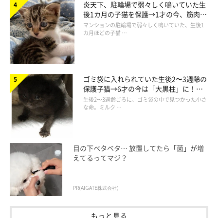
炎天下、駐輪場で弱々しく鳴いていた生
後1カ月の子猫を保護→1才の今、筋肉質
でツンデレなコに成長
マンションの駐輪場で弱々しく鳴いていた、生後1
カ月ほどの子猫 …
ゴミ袋に入れられていた生後2〜3週齢の
保護子猫→6才の今は「大黒柱」に！
美しい黒猫に成長した姿にグッとくる
生後2〜3週齢ごろに、ゴミ袋の中で見つかった小さ
な命。ミルク …
目の下ベタベタ… 放置してたら「菌」が増
えてるってマジ？
エビフライなネコ/brooch
@roro.11.21
PR(AIGATE株式会社)
ROROさんは猫以外にも、犬やハリネズミ、リスなど、さまざま
な動物をモチーフにしたものを制作しているのですが、それらが
もっと見る