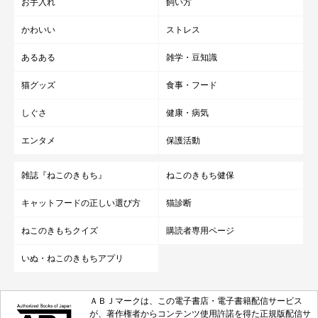
お手入れ
飼い方
かわいい
ストレス
あるある
雑学・豆知識
猫グッズ
食事・フード
しぐさ
健康・病気
エンタメ
保護活動
雑誌『ねこのきもち』
ねこのきもち健保
シマリスとビスケット
@roro.11.21
キャットフードの正しい選び方
猫診断
ねこのきもちクイズ
購読者専用ページ
こちらはクッキーの詰め合わせ…？ と思いきや、リスががっし
りとクッキーにしがみついていました！ こんなクッキーの詰め
いぬ・ねこのきもちアプリ
合わせをいただいたら、10倍にして返したくなるほどの素敵なプ
レゼントですね♪
ＡＢＪマークは、この電子書店・電子書籍配信サービス
が、著作権者からコンテンツ使用許諾を得た正規版配信サ