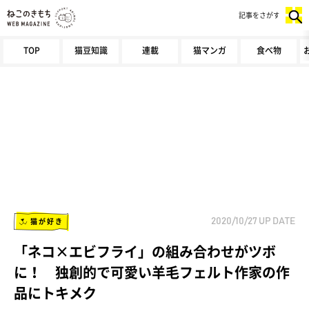
記事をさがす
TOP
猫豆知識
連載
猫マンガ
食べ物
猫が好き
2020/10/27
UP DATE
「ネコ×エビフライ」の組み合わせがツボ
に！ 独創的で可愛い羊毛フェルト作家の作
品にトキメク