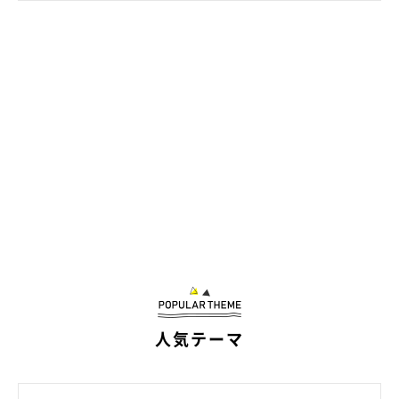
倒れたアイスクリームブローチ
@roro.11.21
こちらは、「ソフトクリームが倒れちゃったと思ったら…出てき
たのはまさかの猫だった！」というような、ファンタジックなス
トーリーが想像できる作品。顔のグラデーションとブルーの瞳が
繊細で、とっても可愛らしいですよね。
人気テーマ