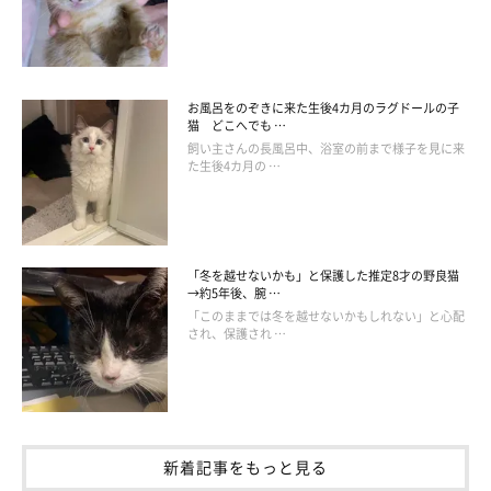
お風呂をのぞきに来た生後4カ月のラグドールの子
猫 どこへでも …
飼い主さんの長風呂中、浴室の前まで様子を見に来
た生後4カ月の …
倒れたソフトクリームから…猫が！
「冬を越せないかも」と保護した推定8才の野良猫
→約5年後、腕 …
「このままでは冬を越せないかもしれない」と心配
され、保護され …
新着記事をもっと見る