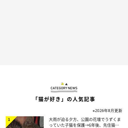
落ちてたネコ
@roro.11.21
また、どこか愛嬌がありリアル過ぎないデザインにもこだわって
いると、ROROさんは話します。
ROROさんがInstagramに
「落ちてたネコ」
と投稿していたこち
「猫が好き」の人気記事
らの猫ちゃんは、シュールさも兼ね備えていて、どんな物語を経
※2026年8月更新
てこのようなかたちになったのかが気になってきますね♪
大雨が迫る夕方、公園の花壇でうずくま
っていた子猫を保護→6年後、先住猫