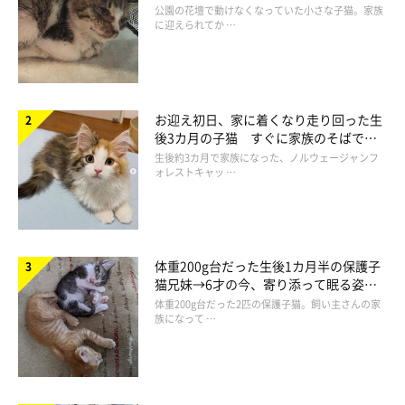
と“姉妹”のような関係に
公園の花壇で動けなくなっていた小さな子猫。家族
に迎えられてか …
お迎え初日、家に着くなり走り回った生
後3カ月の子猫 すぐに家族のそばで落
ち着く姿に「迎えてよかった」
生後約3カ月で家族になった、ノルウェージャンフ
ォレストキャッ …
体重200g台だった生後1カ月半の保護子
猫兄妹→6才の今、寄り添って眠る姿に
ほっこり！
体重200g台だった2匹の保護子猫。飼い主さんの家
族になって …
「動物×食べ物」の斬新な組み合わせにトキ
メク