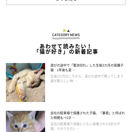
食べ物と組み合わさることで生まれる独特の世界観に惹き込まれ
ます。
こちらは、「エビフライなネコ」という作品のブローチバージョ
ン。モコモコした毛並みは羊毛を丸めて一つひとつ刺し込んで表
現しているのだそう。エビフライのサクッとした衣感が伝わって
あわせて読みたい！
「猫が好き」の新着記事
きます。
遊びの途中で「電池切れ」した生後3カ月の保護子
猫 1年後も変 …
生後3カ月のころから、遊びの途中で眠ってしまう
姿が愛らしい神 …
会社の駐車場で保護された子猫、「暴君」と呼ばれ
た時期も→2才 …
会社の駐車場で母猫とともに保護された6匹の子
猫。そのうちの1 …