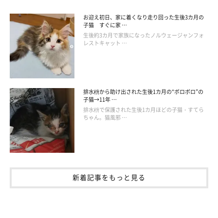
お迎え初日、家に着くなり走り回った生後3カ月の
子猫 すぐに家 …
生後約3カ月で家族になったノルウェージャンフォ
レストキャット …
排水枡から助け出された生後1カ月の“ボロボロ”の
子猫→11年 …
排水枡で保護された生後1カ月ほどの子猫・すてら
ちゃん。猫風邪 …
新着記事をもっと見る