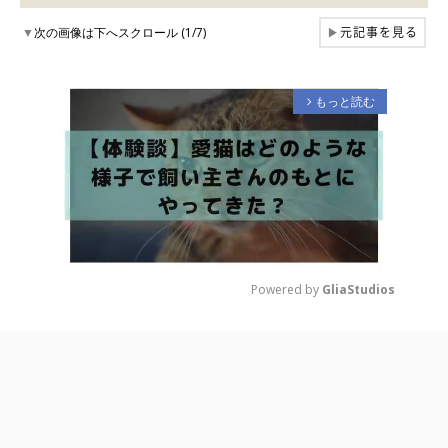
元記事を見る
▼
次の画像は下へスクロール (1/7)
▶
もっと読む
arrow_forward_ios
Powered by 
GliaStudios
M
u
t
e