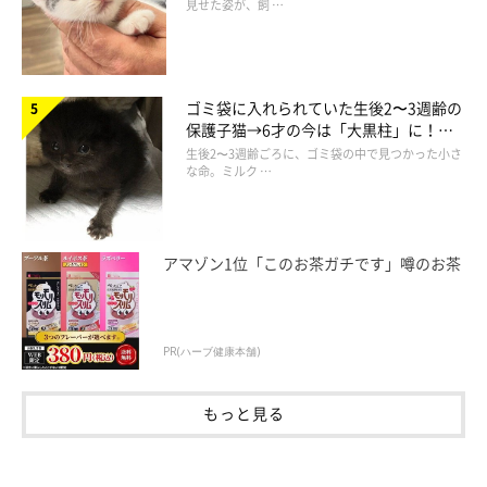
見せた姿が、飼 …
ゴミ袋に入れられていた生後2〜3週齢の
保護子猫→6才の今は「大黒柱」に！
美しい黒猫に成長した姿にグッとくる
生後2〜3週齢ごろに、ゴミ袋の中で見つかった小さ
な命。ミルク …
アマゾン1位「このお茶ガチです」噂のお茶
PR(ハーブ健康本舗)
もっと見る