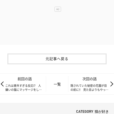
元記事へ戻る
前回の話
次回の話
一覧
これは意外すぎる反応!? 人
隠されていた秘密の花園が目
嫌いの猫にマッサージをして
の前に!! 見た目よりもやっぱ
みたら【連載】交通事故にあ
り利便性が大勝利【連載】交
った猫を拾いました#53
通事故にあった猫を拾いまし
た#54
CATEGORY 猫が好き