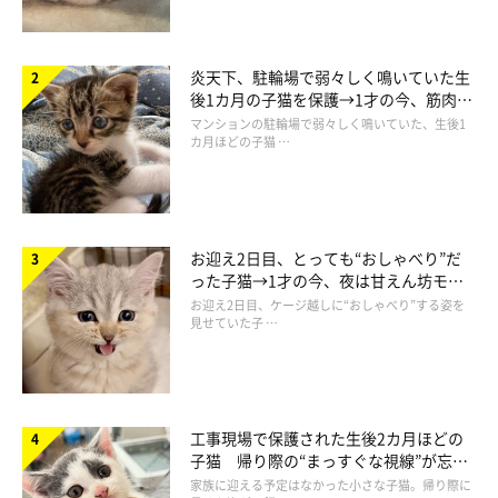
炎天下、駐輪場で弱々しく鳴いていた生
後1カ月の子猫を保護→1才の今、筋肉質
でツンデレなコに成長
マンションの駐輪場で弱々しく鳴いていた、生後1
カ月ほどの子猫 …
お迎え2日目、とっても“おしゃべり”だ
った子猫→1才の今、夜は甘えん坊モー
ドになるコに成長！
お迎え2日目、ケージ越しに“おしゃべり”する姿を
見せていた子 …
工事現場で保護された生後2カ月ほどの
子猫 帰り際の“まっすぐな視線”が忘れ
られず、家族の一員に
家族に迎える予定はなかった小さな子猫。帰り際に