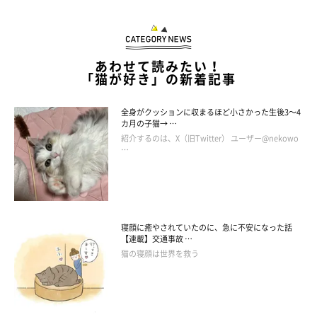
あわせて読みたい！
「猫が好き」の新着記事
全身がクッションに収まるほど小さかった生後3～4
カ月の子猫→ …
紹介するのは、X（旧Twitter） ユーザー@nekowo
…
寝顔に癒やされていたのに、急に不安になった話
【連載】交通事故 …
猫の寝顔は世界を救う