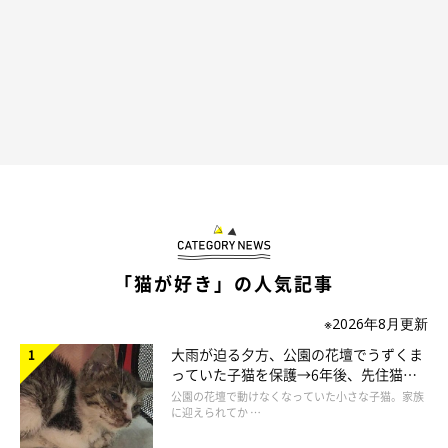
「猫が好き」の人気記事
※2026年8月更新
大雨が迫る夕方、公園の花壇でうずくま
っていた子猫を保護→6年後、先住猫
と“姉妹”のような関係に
公園の花壇で動けなくなっていた小さな子猫。家族
に迎えられてか …