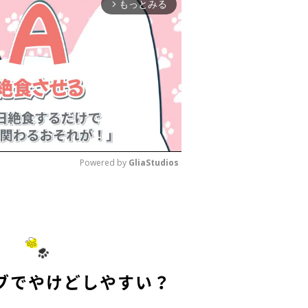
もっとみる
arrow_forward_ios
Powered by 
GliaStudios
M
u
t
e
ブでやけどしやすい？