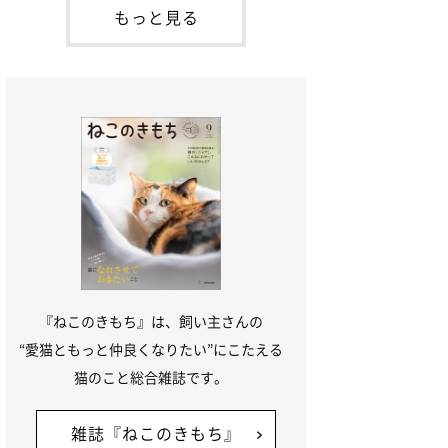
「ね
てお世話を求めるときに鳴き声を使いま
もっと見る
す。子猫なので「ニャー」よりもややか細
い「ミャア」といった鳴き声になります
が、この鳴き声を聞くと成猫が反応すると
いう習性があるようで
『ねこのきもち』は、飼い主さんの
“愛猫ともっと仲良くなりたい”にこたえる
猫のこと総合雑誌です。
雑誌『ねこのきもち』