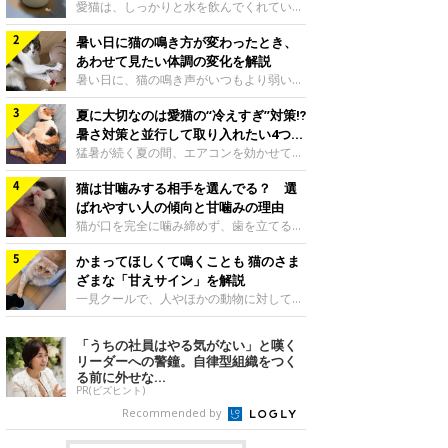
入れ方を解説
愛猫は、しっかりと水を飲んでくれていま
すか？ 夏場はエアコンで室内が涼しいこ
暑い日に猫の鳴き方が変わったとき、
ともあり、猫があまり水を飲まないこと
も。積極的に水分を摂らせるためには、給
あわせて見たい体調の変化を解説
水方法を見直したり、フードから水分を摂
暑い日に、猫の鳴き声がいつもより弱い、
らせたりする方法があります。今回は獣医
かすれる、しつこく鳴くなど、ふだんと違
師の重本仁先生に、猫に水分を摂らせるた
夏に大切なのは愛猫の“冷えすぎ”対策⁉
って聞こえることがあります。 そんなと
めにできるためできる工夫を教えていただ
き、あわせてどのような様子を確認したら
暑さ対策と並行して取り入れたい4つの
きました。ボウルの高さを愛猫の好みにね
よいのでしょうか。暑い日に猫の鳴き方が
工夫
猛暑が続く夏の間、エアコンを効かせて室
このきもち投稿写真ギャラリー水飲みボウ
変わるときの見方や注意したい体調の変化
内を冷やしますよね。しかし、人にとって
ルの高さは、猫が飲むときに頭が胃より下
などについて、ねこのきもち獣医師相談室
猫は甘噛みする相手を選んでる？ 選
は快適な温度でも、猫にとっては温度が低
にならないように設定すると飲みやすいで
の山口みき先生に伺いました。 鳴き方の
すぎることも。暑さ対策と並行して、冷え
ばれやすい人の傾向と甘噛みの理由
しょう。首を深く折り曲げずに済むため、
変化だけで判断せず、全身の様子も確認し
すぎ対策もしっかりと行うことが大切で
猫が口を完全に噛み締めず、歯を立てる程
関節や食道への負
てねこのきもち投稿写真ギャラリー猫の鳴
す。今回は獣医師の重本仁先生に、猫の冷
度に噛む“甘噛み”。遊びやスキンシップの
き方が変わったとき、暑さと関係している
えすぎを防ぐ4つの対策を教えていただき
かまってほしくて鳴くことも 猫のさま
ときに繰り出すことがありますが、同じ家
ように見えることがあります。 ただ、鳴
ました。（1） 冷房の効いていない部屋に
族でも噛まれる頻度に違いがあると感じる
ざまな「甘えサイン」を解説
き声だけで原因を決めるのは難しく、体調
行き来できるようにするねこのきもち投稿
ことも。ねこのきもちWEB MAGAZINEで
一見クールで、人やほかの動物に対してあ
や環境の変化を
写真ギャラリー猫が寒いと感じたときに、
は、飼い主さんたちにアンケートを実施
まり求めないように見える猫。しかし、実
冷気から逃れる「逃げ場」を用意しておき
し、愛猫が甘噛みする相手を選んでいると
は甘えん坊な性格の猫も少なくありませ
「うちの社員はやる気がない」と嘆く
ましょう。冷房の効いていない部屋や廊下
感じる状況を教えてもらいました。また、
ん。今回は猫たちが出している“甘えサイ
リーダーへの警鐘。自律型組織をつく
へも自由に行き来できるように、ドアは猫
ねこのきもち獣医師相談室の原駿太朗先生
ン”について、帝京科学大学生命環境学部
る前に外せな...
が通れる程度に
には、実際に猫は甘噛みする相手を選んで
アニマルサイエンス学科准教授の加隈良枝
PR(ビズヒント)
いるのか、その真相をお聞きします。約6
先生に教えていただきました。鳴くのは、
Recommended by
割の飼い主さんが「甘噛みする相手を選ん
かまってほしいサインねこのきもち投稿写
でいる」と感じていた※2026年5月実施
真ギャラリーもともと、子猫が親猫に対し