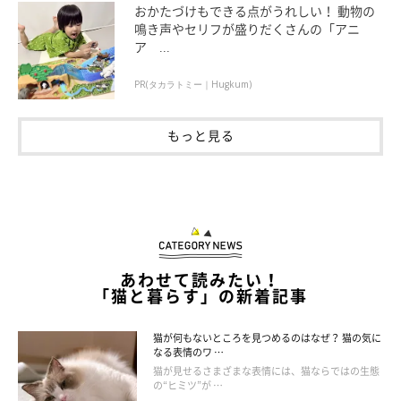
おかたづけもできる点がうれしい！ 動物の
鳴き声やセリフが盛りだくさんの「アニ
ア ...
PR(タカラトミー｜Hugkum)
もっと見る
あわせて読みたい！
「猫と暮らす」の新着記事
猫が何もないところを見つめるのはなぜ？ 猫の気に
興奮しやすくなったり、攻撃的になったりする
なる表情のワ …
猫が見せるさまざまな表情には、猫ならではの生態
の“ヒミツ”が …