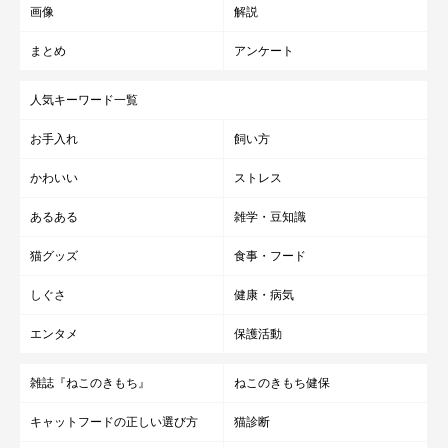
画像
解説
まとめ
アンケート
人気キーワード一覧
お手入れ
飼い方
かわいい
ストレス
あるある
雑学・豆知識
猫グッズ
食事・フード
しぐさ
健康・病気
エンタメ
保護活動
雑誌『ねこのきもち』
ねこのきもち健保
キャットフードの正しい選び方
猫診断