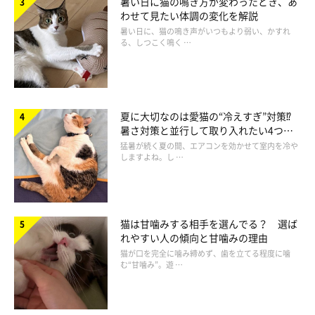
暑い日に猫の鳴き方が変わったとき、あ
わせて見たい体調の変化を解説
暑い日に、猫の鳴き声がいつもより弱い、かすれ
る、しつこく鳴く …
夏に大切なのは愛猫の“冷えすぎ”対策⁉
暑さ対策と並行して取り入れたい4つの
工夫
猛暑が続く夏の間、エアコンを効かせて室内を冷や
しますよね。し …
行動サイクルが変わる
それまでと睡眠・覚醒のサイクルが変わることがあります。たと
猫は甘噛みする相手を選んでる？ 選ば
えば、夜中に眠らず鳴きながらうろつく、昼間に長時間眠ってい
れやすい人の傾向と甘噛みの理由
るなど。
猫が口を完全に噛み締めず、歯を立てる程度に噛
む“甘噛み”。遊 …
また食欲に関しても、異常に増したり、逆に低下したりすること
があるようです。増した場合は、つねに食事を要求することか
ら、食べたことを忘れているように見えることも。