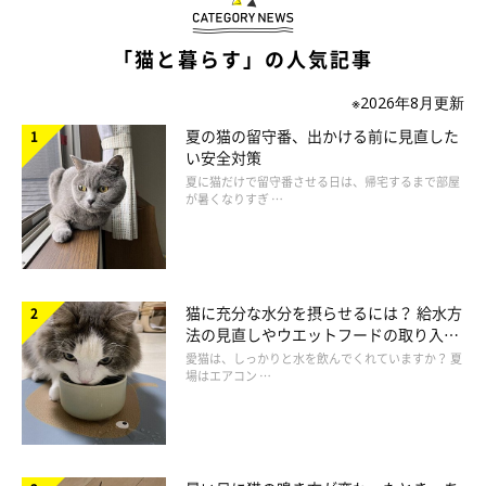
く、飼い主さんを無視するなどの行動が見られることも。
「猫と暮らす」の人気記事
活動性が変化する
※2026年8月更新
夏の猫の留守番、出かける前に見直した
活動性が増す場合と、逆に減る場合があります。増した場合は、
い安全対策
何にも興味を示さない様子で目的なくうろうろと歩き回ること
夏に猫だけで留守番させる日は、帰宅するまで部屋
が暑くなりすぎ …
が。
一方、認知症によって活動性が減った場合は、ほとんど動かなく
なるほか毛づくろいなどもしなくなることも。そのため、毛がボ
サボサとした状態になることがあります。
猫に充分な水分を摂らせるには？ 給水方
法の見直しやウエットフードの取り入れ
方を解説
愛猫は、しっかりと水を飲んでくれていますか？ 夏
場はエアコン …