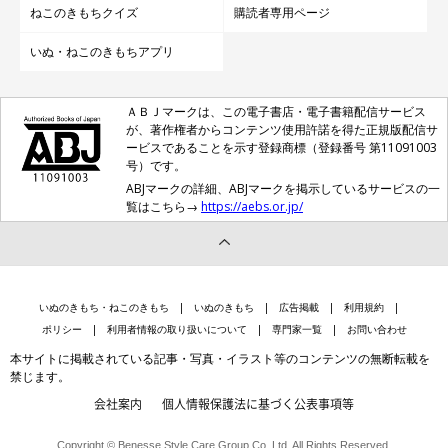
ねこのきもちクイズ
購読者専用ページ
いぬ・ねこのきもちアプリ
ＡＢＪマークは、この電子書店・電子書籍配信サービス
が、著作権者からコンテンツ使用許諾を得た正規版配信サ
ービスであることを示す登録商標（登録番号 第11091003
号）です。
ABJマークの詳細、ABJマークを掲示しているサービスの一
覧はこちら→
https://aebs.or.jp/
いぬのきもち・ねこのきもち
いぬのきもち
広告掲載
利用規約
ポリシー
利用者情報の取り扱いについて
専門家一覧
お問い合わせ
本サイトに掲載されている記事・写真・イラスト等のコンテンツの無断転載を
禁じます。
会社案内
個人情報保護法に基づく公表事項等
Copyright © Benesse Style Care Group Co.,Ltd. All Rights Reserved.