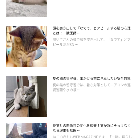
脳の機能が充分に発揮されないため、興奮しやすくなることがあ
ります。興奮すると、人に対して攻撃行動をとったり、家具や物
に噛み付いたりすることも。
頭を突き出して「なでて」とアピールする猫の心理
とは？ 獣医師 …
また、それまでは普通に接することができた人や物、特定の場
飼い主さんの横で頭を突き出して、「なでて」とア
所、騒音などに対して不安そうな様子を見せたり、恐怖を感じて
ピール姿がSN …
怯えたりするようになることもあります。
今現在飼っている愛猫が、まだ子猫や若い猫であっても、早くか
夏の猫の留守番、出かける前に見直したい安全対策
ら認知症の予防を取り入れていれば役立つこともあります。猫も
夏の猫の留守番では、暑さ対策としてエアコンの連
長寿となった時代。少しでも長く、愛猫が元気に健康でいられる
続運転や水の複 …
ように、サポートしてあげたいですね。
お話を伺った先生／小宮山典寛先生（日本動物病院協会
（JAHA）認定獣医内科認定医 NPO法人小動物疾患研究所理事
愛猫との関係性の変化を調査！猫が急にそっけなく
なる理由も獣医 …
長）
ねこのきもちWEB MAGAZINEでは、「一緒に暮らし