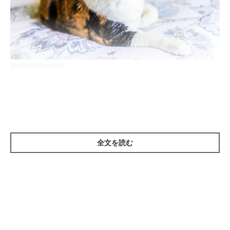
krblokhin/gettyimages
猫の認知症（認知障害）は、脳の老化と関係して発症します。し
かし人のアルツハイマー病と同様に、正常な加齢の変化とは異な
る脳の組織構造変化と、脳内化学物質の変化によって生じます。
通常10才以上の猫に症状があらわれ、近年猫の寿命が延びている
全文を読む
のにともなって、認知症を発症する猫は増加傾向にあります。し
かしすべての猫が発症するわけではなく、約半数の猫は発症する
ことなく一生を終えるようです。