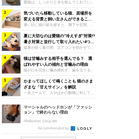
入れ方を解説
愛猫は、しっかりと水を飲んでくれていま
すか？ 夏場はエアコンで室内が涼しいこ
気づいたら移動している猫、居場所を
ともあり、猫があまり水を飲まないこと
も。積極的に水分を摂らせるためには、給
変える背景と飼い主さんができること
水方法を見直したり、フードから水分を摂
を獣医師が解説
暑い日に猫の姿を探すと、廊下や玄関、床
らせたりする方法があります。今回は獣医
の上など、さっきまでとは違う場所にいる
師の重本仁先生に、猫に水分を摂らせるた
夏に大切なのは愛猫の“冷えすぎ”対策⁉
ことがあります。何度も移動しているよう
めにできるためできる工夫を教えていただ
に見えると、落ち着かないのかな、暑さで
暑さ対策と並行して取り入れたい4つの
きました。ボウルの高さを愛猫の好みにね
つらいのかなと気になる場面もあるでしょ
工夫
猛暑が続く夏の間、エアコンを効かせて室
このきもち投稿写真ギャラリー水飲みボウ
う。猫が居場所を変える理由や、飼い主さ
内を冷やしますよね。しかし、人にとって
ルの高さは、猫が飲むときに頭が胃より下
んが整えたい環境などについて、ねこのき
猫は甘噛みする相手を選んでる？ 選
は快適な温度でも、猫にとっては温度が低
にならないように設定すると飲みやすいで
もち獣医師相談室の山口みき先生に伺いま
すぎることも。暑さ対策と並行して、冷え
ばれやすい人の傾向と甘噛みの理由
しょう。首を深く折り曲げずに済むため、
した。 移動は、猫なりの快適さ選びねこ
すぎ対策もしっかりと行うことが大切で
猫が口を完全に噛み締めず、歯を立てる程
関節や食道への負
のきもち投稿写真ギャラリー猫は家の中
す。今回は獣医師の重本仁先生に、猫の冷
度に噛む“甘噛み”。遊びやスキンシップの
で、自分にとって過ごしやすい場所を見つ
えすぎを防ぐ4つの対策を教えていただき
かまってほしくて鳴くことも 猫のさま
ときに繰り出すことがありますが、同じ家
けるのが得意な動物です。 暑い季節に
ました。（1） 冷房の効いていない部屋に
族でも噛まれる頻度に違いがあると感じる
ざまな「甘えサイン」を解説
は、風通しのよい場所やひんやりした床、
行き来できるようにするねこのきもち投稿
ことも。ねこのきもちWEB MAGAZINEで
一見クールで、人やほかの動物に対してあ
熱がこもりにくい場
写真ギャラリー猫が寒いと感じたときに、
は、飼い主さんたちにアンケートを実施
まり求めないように見える猫。しかし、実
冷気から逃れる「逃げ場」を用意しておき
し、愛猫が甘噛みする相手を選んでいると
は甘えん坊な性格の猫も少なくありませ
マーシャルのヘッドホンが「ファッシ
ましょう。冷房の効いていない部屋や廊下
感じる状況を教えてもらいました。また、
ん。今回は猫たちが出している“甘えサイ
ョン」で終わらない理由
へも自由に行き来できるように、ドアは猫
ねこのきもち獣医師相談室の原駿太朗先生
ン”について、帝京科学大学生命環境学部
が通れる程度に
には、実際に猫は甘噛みする相手を選んで
アニマルサイエンス学科准教授の加隈良枝
PR(Marshall Group AB)
いるのか、その真相をお聞きします。約6
先生に教えていただきました。鳴くのは、
Recommended by
割の飼い主さんが「甘噛みする相手を選ん
かまってほしいサインねこのきもち投稿写
でいる」と感じていた※2026年5月実施
真ギャラリーもともと、子猫が親猫に対し