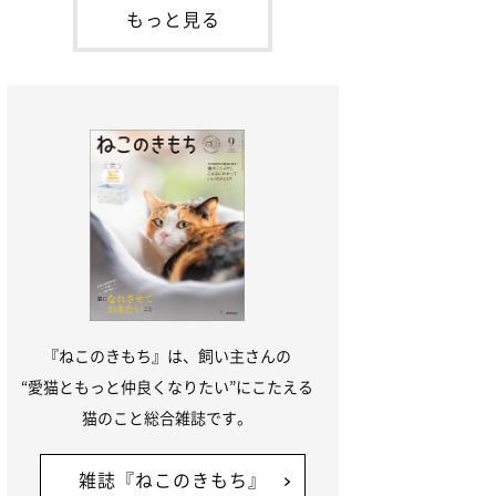
「ね
てお世話を求めるときに鳴き声を使いま
もっと見る
す。子猫なので「ニャー」よりもややか細
い「ミャア」といった鳴き声になります
が、この鳴き声を聞くと成猫が反応すると
いう習性があるようで
『ねこのきもち』は、飼い主さんの
“愛猫ともっと仲良くなりたい”にこたえる
猫のこと総合雑誌です。
雑誌『ねこのきもち』