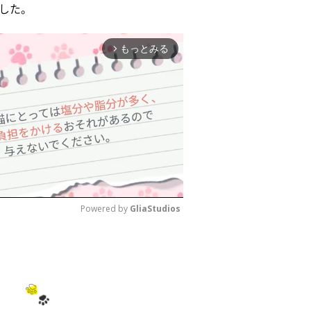
した。
もっとみる
arrow_forward_ios
Powered by 
GliaStudios
M
u
t
e