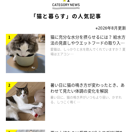
「猫と暮らす」の人気記事
猫の集会は飼い猫でも見られるの？
※2026年8月更新
猫に充分な水分を摂らせるには？ 給水方
法の見直しやウエットフードの取り入れ
方を解説
愛猫は、しっかりと水を飲んでくれていますか？ 夏
場はエアコン …
暑い日に猫の鳴き方が変わったとき、あ
わせて見たい体調の変化を解説
暑い日に、猫の鳴き声がいつもより弱い、かすれ
る、しつこく鳴く …