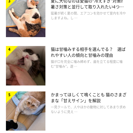
夏に大切なのは愛猫の“冷えすぎ”対策⁉
暑さ対策と並行して取り入れたい4つの
工夫
猛暑が続く夏の間、エアコンを効かせて室内を冷や
しますよね。し …
猫は甘噛みする相手を選んでる？ 選ば
れやすい人の傾向と甘噛みの理由
ねこのきもち投稿写真ギャラリー
猫が口を完全に噛み締めず、歯を立てる程度に噛
む“甘噛み”。遊 …
ーー猫の集会は、外にいる猫たちにだけ見られるものなのでしょ
うか？
かまってほしくて鳴くことも 猫のさまざ
まな「甘えサイン」を解説
獣医師：
一見クールで、人やほかの動物に対してあまり求め
ないように見え …
「猫の集会について、1973年にはドイツの動物学者が報告して
おり、世界で頻繁に見られます。