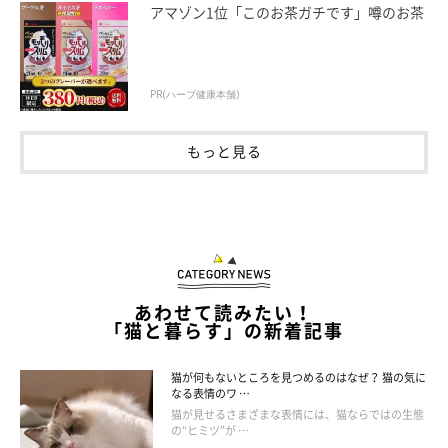
アマゾン1位「このお茶ガチです」噂のお茶
家の中では、よその猫から縄張りを守ったりなどの必要がないた
め集会が行われないのではと考えますが、
多頭飼いの場合、同じ
部屋でくつろいでいるように見えても、もしかしたら集会をして
PR(ハーブ健康本舗)
いるのかも
しれません」
もっと見る
ーーもし猫たちが集会をしている現場を目撃したら、どんなふう
にしてあげるのがいいですか？
あわせて読みたい！
獣医師：
「猫と暮らす」の新着記事
「集会中は人間に邪魔されたくはないでしょうから、
猫の集会を
見たらそっとしておく
のがいいでしょう」
猫が何もないところを見つめるのはなぜ？ 猫の気に
なる表情のワ …
猫が見せるさまざまな表情には、猫ならではの生態
の“ヒミツ”が …