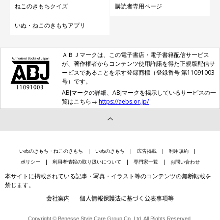
ねこのきもちクイズ
購読者専用ページ
いぬ・ねこのきもちアプリ
ＡＢＪマークは、この電子書店・電子書籍配信サービス
が、著作権者からコンテンツ使用許諾を得た正規版配信サ
ービスであることを示す登録商標（登録番号 第11091003
号）です。
ABJマークの詳細、ABJマークを掲示しているサービスの一
覧はこちら→
https://aebs.or.jp/
いぬのきもち・ねこのきもち
いぬのきもち
広告掲載
利用規約
ポリシー
利用者情報の取り扱いについて
専門家一覧
お問い合わせ
本サイトに掲載されている記事・写真・イラスト等のコンテンツの無断転載を
禁じます。
会社案内
個人情報保護法に基づく公表事項等
Copyright © Benesse Style Care Group Co.,Ltd. All Rights Reserved.