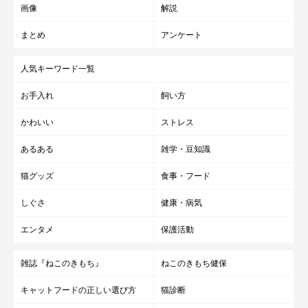
画像
解説
まとめ
アンケート
人気キーワード一覧
お手入れ
飼い方
かわいい
ストレス
あるある
雑学・豆知識
猫グッズ
食事・フード
しぐさ
健康・病気
エンタメ
保護活動
雑誌『ねこのきもち』
ねこのきもち健保
キャットフードの正しい選び方
猫診断