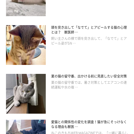
頭を突き出して「なでて」とアピールする猫の心理
とは？ 獣医師 …
飼い主さんの横で頭を突き出して、「なでて」とア
ピール姿がSN …
夏の猫の留守番、出かける前に見直したい安全対策
夏の猫の留守番では、暑さ対策としてエアコンの連
続運転や水の複 …
ねこのきもち投稿写真ギャラリー
外にいる猫でも、家猫の多頭飼いでも、日々集会が行われている
ようです。もしその光景を見かけたら、邪魔しないように静かに
愛猫との関係性の変化を調査！猫が急にそっけなく
なる理由も獣医 …
観察してみてくださいね♪
ねこのきもちWEB MAGAZINEでは、「一緒に暮らし