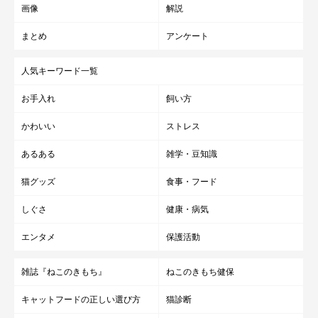
画像
解説
まとめ
アンケート
人気キーワード一覧
お手入れ
飼い方
かわいい
ストレス
あるある
雑学・豆知識
猫グッズ
食事・フード
しぐさ
健康・病気
エンタメ
保護活動
雑誌『ねこのきもち』
ねこのきもち健保
キャットフードの正しい選び方
猫診断