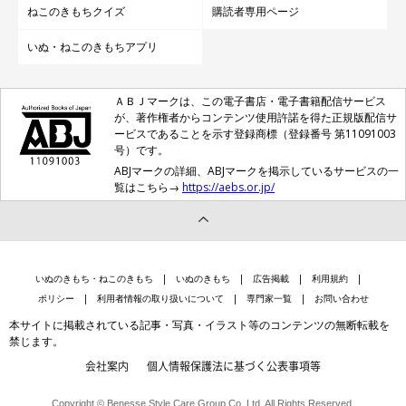
ねこのきもちクイズ
購読者専用ページ
いぬ・ねこのきもちアプリ
ＡＢＪマークは、この電子書店・電子書籍配信サービス
が、著作権者からコンテンツ使用許諾を得た正規版配信サ
ービスであることを示す登録商標（登録番号 第11091003
号）です。
ABJマークの詳細、ABJマークを掲示しているサービスの一
覧はこちら→
https://aebs.or.jp/
いぬのきもち・ねこのきもち
いぬのきもち
広告掲載
利用規約
ポリシー
利用者情報の取り扱いについて
専門家一覧
お問い合わせ
本サイトに掲載されている記事・写真・イラスト等のコンテンツの無断転載を
禁じます。
会社案内
個人情報保護法に基づく公表事項等
Copyright © Benesse Style Care Group Co.,Ltd. All Rights Reserved.