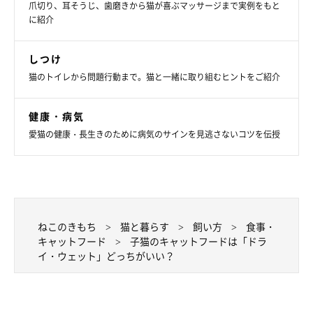
爪切り、耳そうじ、歯磨きから猫が喜ぶマッサージまで実例をもと
に紹介
タンパク質（アミノ酸）
しつけ
筋肉や皮膚、被毛、血液、内臓、ホルモンなどを構成する栄養
猫のトイレから問題行動まで。猫と一緒に取り組むヒントをご紹介
素。
健康・病気
愛猫の健康・長生きのために病気のサインを見逃さないコツを伝授
ねこのきもち
猫と暮らす
飼い方
食事・
キャットフード
子猫のキャットフードは「ドラ
イ・ウェット」どっちがいい？