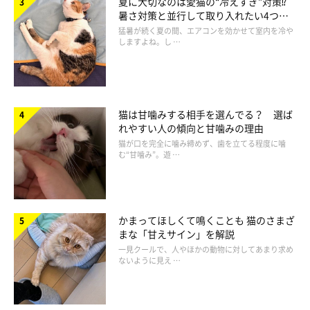
夏に大切なのは愛猫の“冷えすぎ”対策⁉
暑さ対策と並行して取り入れたい4つの
工夫
猛暑が続く夏の間、エアコンを効かせて室内を冷や
しますよね。し …
猫は甘噛みする相手を選んでる？ 選ば
れやすい人の傾向と甘噛みの理由
猫が口を完全に噛み締めず、歯を立てる程度に噛
む“甘噛み”。遊 …
ドライフードとウェットフード、結局どちら
を選べばいいの？
かまってほしくて鳴くことも 猫のさまざ
まな「甘えサイン」を解説
一見クールで、人やほかの動物に対してあまり求め
ないように見え …