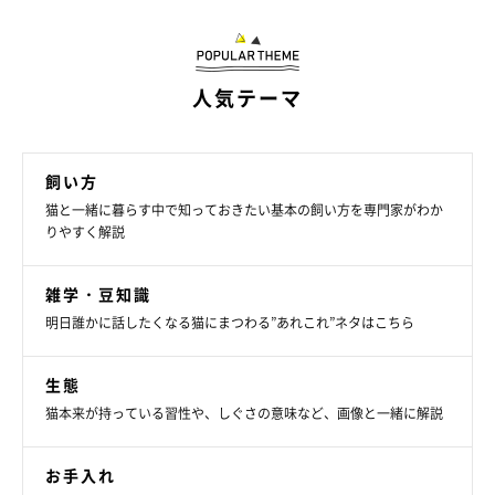
人気テーマ
飼い方
猫と一緒に暮らす中で知っておきたい基本の飼い方を専門家がわか
りやすく解説
雑学・豆知識
明日誰かに話したくなる猫にまつわる”あれこれ”ネタはこちら
ねこのきもち投稿写真ギャラリー
生態
総合栄養食は、以下のような栄養素をバランスよく含んでいま
猫本来が持っている習性や、しぐさの意味など、画像と一緒に解説
す。猫にとって必要な栄養素にはどのようなものがあるのか、一
緒に見ていきましょう！
お手入れ