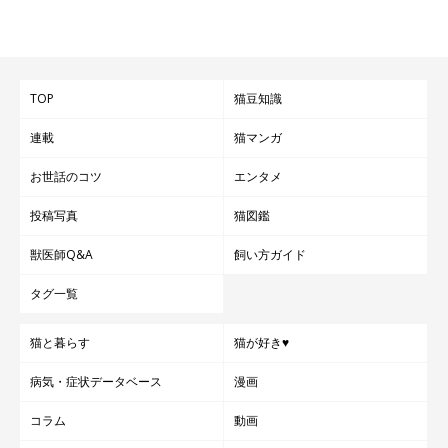
ドライフード、ウェットフードのそれぞれのメリットを理解した
うえで、愛猫の好みや体調に合わせ、併用して使うのが賢い選択
TOP
猫豆知識
ともいえるのかも。ぜひ、愛猫の食事に上手に取り入れてくださ
いね。
連載
猫マンガ
お世話のコツ
エンタメ
参考／「ねこのきもち」2016年12月号『メーカーの“中の人”に
聞きました フードのギモン、すっきり解決』
投稿写真
猫図鑑
文／松本マユ
獣医師Q&A
飼い方ガイド
※写真はスマホアプリ「いぬ・ねこのきもち」で投稿されたもの
タグ一覧
です。
※記事と写真に関連性はありませんので予めご了承ください。
猫と暮らす
猫が好き♥
病気・症状データベース
漫画
コラム
動画