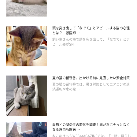
結論からいうと、「総合栄養食」であればどちらを与えてもOK
です！
頭を突き出して「なでて」とアピールする猫の心理
総合栄養食って？
とは？ 獣医師 …
飼い主さんの横で頭を突き出して、「なでて」とア
ピール姿がSN …
総合栄養食とは、規定に沿った猫に必要な栄養素がバランスよく
配合されているフードのこと。そのフードと水だけで猫が健康を
維持できるよう、栄養バランスが整えられています。
夏の猫の留守番、出かける前に見直したい安全対策
夏の猫の留守番では、暑さ対策としてエアコンの連
ちなみに「一般食」と書かれているものは、嗜好増進や栄養補給
続運転や水の複 …
などを目的とする“おかず”のような補助フードです。
愛猫との関係性の変化を調査！猫が急にそっけなく
なる理由も獣医 …
ねこのきもちWEB MAGAZINEでは、「一緒に暮らし