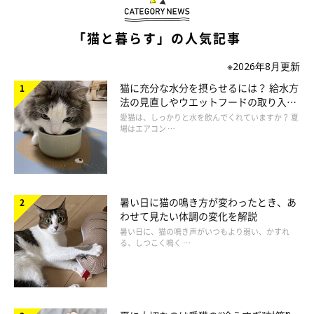
「猫と暮らす」の人気記事
ねこのきもち投稿写真ギャラリー
※2026年8月更新
次に、ウェットフードのメリットも確認しましょう！
猫に充分な水分を摂らせるには？ 給水方
法の見直しやウエットフードの取り入れ
方を解説
愛猫は、しっかりと水を飲んでくれていますか？ 夏
素材の味や食感を活かしているので、食欲を刺激できる
場はエアコン …
水分含有量が多く、水分を効率的に摂取できる
柔らかくて食べやすいのでシニア猫にもいい
暑い日に猫の鳴き方が変わったとき、あ
ドライフードに比べて低脂肪、低カロリー
わせて見たい体調の変化を解説
暑い日に、猫の鳴き声がいつもより弱い、かすれ
る、しつこく鳴く …