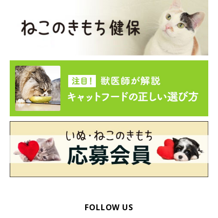
自動給水器ランキング
１
ジェックス
ポンプで水を循環させなが
位
ピュアクリスタル ホワイト
ら、抗菌活性炭を使用した
フィルターで汚れをろ過す
ることで、きれいでおいし
い水をつくる自動給水器。
猫用は猫が水を飲みやすい
山形になっており、飼育数
や用途などに合わせて11種
類から選べます。
＞公式サイトはこちら
２
リッチェル
独自の浄水カートリッジを
位
プレアクア キャットウォーター
使用した、循環式自動給水
ファウンテン
器。猫が水を飲みやすいよ
うに、湧き出す水が斜面を
流れるような形状に設計さ
FOLLOW US
れています。サイズはS・M
の2種類。