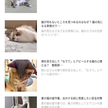
腎不全を予防するためにできること
猫が何もないところを見つめるのはなぜ？ 猫の気に
なる表情のワ …
猫が見せるさまざまな表情には、猫ならではの生態
の“ヒミツ”が …
頭を突き出して「なでて」とアピールする猫の心理
とは？ 獣医師 …
飼い主さんの横で頭を突き出して、「なでて」とア
ピール姿がSN …
getty
猫の腎不全を予防するためには、腎臓への負担を少なくすること
夏の猫の留守番、出かける前に見直したい安全対策
を心がけましょう。そのため、猫にとって腎毒性のある物質の摂
夏の猫の留守番では、暑さ対策としてエアコンの連
続運転や水の複 …