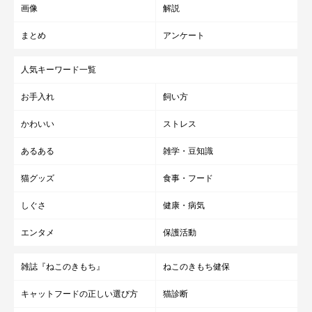
画像
解説
まとめ
アンケート
人気キーワード一覧
お手入れ
飼い方
かわいい
ストレス
あるある
雑学・豆知識
猫グッズ
食事・フード
しぐさ
健康・病気
エンタメ
保護活動
雑誌『ねこのきもち』
ねこのきもち健保
キャットフードの正しい選び方
猫診断