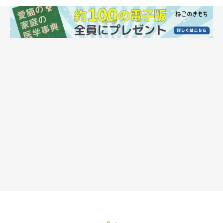
急性腎不全は、慢性腎不全とどう違うの？
慢性腎不全が加齢などの理由によって徐々に腎臓の機能を損なう
のに対し、急性腎不全は中毒や心臓の病気、下部尿路症候群、伝
染性腹膜炎などの病気が原因で、腎臓が突然充分に働かなくなっ
てしまう病気です。
急激に腎臓の機能が低下するため、食欲の低下や尿量の極端な減
少、重度の場合は嘔吐や痙攣、体温の低下などが見られます。
急性腎不全の多くは緊急的な治療が必要となる場合が多く、治療
が遅れることで腎臓の機能を完全に失ってしまい、最悪の場合死
に至ることも。