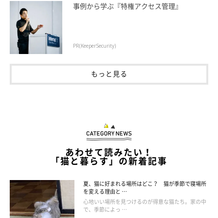
加齢などが原因となる慢性腎不全は、シニア猫の実に2～3匹に1
事例から学ぶ『特権アクセス管理』
匹はかかっているともいわれています。
PR(KeeperSecurity)
もっと見る
あわせて読みたい！
「猫と暮らす」の新着記事
夏、猫に好まれる場所はどこ？ 猫が季節で寝場所
を変える理由と …
心地いい場所を見つけるのが得意な猫たち。家の中
で、季節によっ …