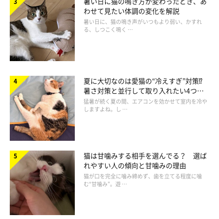
暑い日に猫の鳴き方が変わったとき、あ
わせて見たい体調の変化を解説
暑い日に、猫の鳴き声がいつもより弱い、かすれ
る、しつこく鳴く …
getty
夏に大切なのは愛猫の“冷えすぎ”対策⁉
暑さ対策と並行して取り入れたい4つの
腎臓はネフロンと呼ばれる組織の集合体で、このネフロンが壊れ
工夫
猛暑が続く夏の間、エアコンを効かせて室内を冷や
しますよね。し …
ると腎臓の働きも低下し、腎不全を引き起こしてしまいます。
猫に腎不全が多い原因のひとつとして、猫は犬と比べると、この
ネフロンの量がそもそも約半分程度しかないことが挙げられま
す。
猫は甘噛みする相手を選んでる？ 選ば
れやすい人の傾向と甘噛みの理由
また、猫は飲水量が少ない傾向にあるため尿も濃く、肉食である
猫が口を完全に噛み締めず、歯を立てる程度に噛
ためタンパク質を多くとります。こうしたことから、腎臓にかけ
む“甘噛み”。遊 …
る負担が大きいと考えられています。