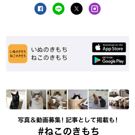
＞公式サイトはこちら
３
アイリスオーヤマ
活性炭入りフィルター付き
位
ペット用自動給水機 PWF-200
の循環式自動給水器。アタ
ッチメントを取り外しする
ことで、2通りの水流に切り
替えることができます。
＞公式サイトはこちら
飼い猫の寿命が延びている今、腎不全は多くの猫が直面する可能
性のある病気です。愛猫に長生きしてもらうためにも、早期発見
が大切。日ごろから猫の排尿量や飲水量などの健康状態を把握
し、猫の変化に気がついてあげられるようにしてくださいね。
ランキング／2020年1月「ねこのきもちアプリ」内調査（回答者数 323
人）