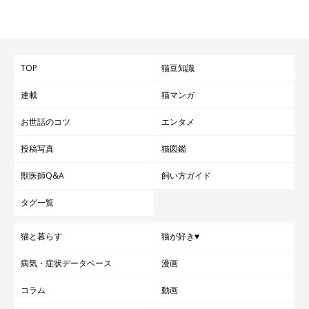
長。
おもに歯科・歯周外科診療と行動カウンセリングを行う。
愛犬は和音くん（オス・12才／4.7kg／ミニチュア・ダッ
クスフンド）
TOP
猫豆知識
連載
猫マンガ
石田ようこ犬と猫の歯科クリニック
お世話のコツ
エンタメ
投稿写真
猫図鑑
獣医師Q&A
飼い方ガイド
タグ一覧
猫と暮らす
猫が好き♥
病気・症状データベース
漫画
コラム
動画