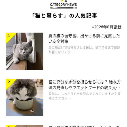
「猫と暮らす」の人気記事
※2026年8月更新
夏の猫の留守番、出かける前に見直した
い安全対策
夏に猫だけで留守番させる日は、帰宅するまで部屋
が暑くなりすぎ …
なぜ猫に多いのか。腎不全の原因は？
猫に充分な水分を摂らせるには？ 給水方
法の見直しやウエットフードの取り入れ
方を解説
愛猫は、しっかりと水を飲んでくれていますか？ 夏
場はエアコン …