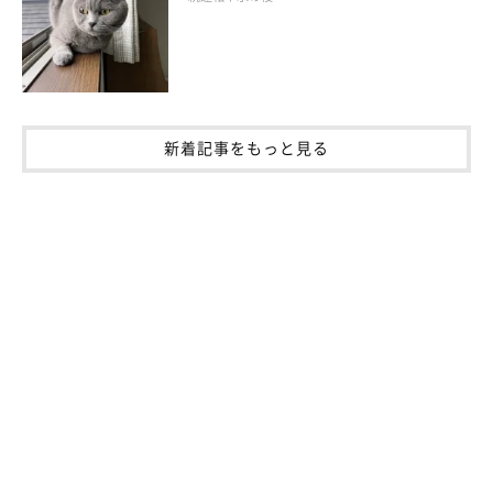
取は避けるようにすることが大切です。
また、少ない飲水量は泌尿器疾患のリスクを高め、腎不全のリス
クも高めてしまう可能性があるため、普段から充分な飲水量を確
保するようにしてください。
尿量や飲水量が増えてきたと感じたら、病院で血液検査を受ける
新着記事をもっと見る
など、病気の早期発見も視野に入れておきましょう。
愛猫の飲水量を確保するための工夫
水の置き場所を増やす
複数の場所に水を置くことで、猫が飲みたいと思ったときにすぐ
水を飲むことができます。
愛猫が落ち着いて飲める場所を用意する