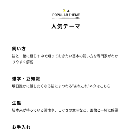
愛猫が安心して水を飲めるように、落ち着いた静かな場所に水飲
み場を用意してあげましょう。
人気テーマ
循環式の自動給水器を使う
飼い方
猫と一緒に暮らす中で知っておきたい基本の飼い方を専門家がわか
水を循環させてフィルターで汚れをろ過し、自動で給水してくれ
りやすく解説
るので、いつでも新鮮な水を与えやすくなります。流れる水が好
きな猫にもおすすめです。
雑学・豆知識
明日誰かに話したくなる猫にまつわる”あれこれ”ネタはこちら
食事に含まれる水分量を増やす
生態
愛猫の飲水量が少ないと感じる場合は、ウエットフードを活用す
猫本来が持っている習性や、しぐさの意味など、画像と一緒に解説
る、ドライフードをお湯でふやかすなど、食事から水分をとれる
ようにするのもひとつの方法です。
お手入れ