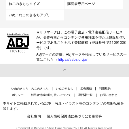
ねこのきもちクイズ
購読者専用ページ
いぬ・ねこのきもちアプリ
ＡＢＪマークは、この電子書店・電子書籍配信サービス
が、著作権者からコンテンツ使用許諾を得た正規版配信サ
ービスであることを示す登録商標（登録番号 第11091003
号）です。
ABJマークの詳細、ABJマークを掲示しているサービスの一
覧はこちら→
https://aebs.or.jp/
いぬのきもち・ねこのきもち
いぬのきもち
広告掲載
利用規約
ポリシー
利用者情報の取り扱いについて
専門家一覧
お問い合わせ
本サイトに掲載されている記事・写真・イラスト等のコンテンツの無断転載を
禁じます。
会社案内
個人情報保護法に基づく公表事項等
Copyright © Benesse Style Care Group Co.,Ltd. All Rights Reserved.