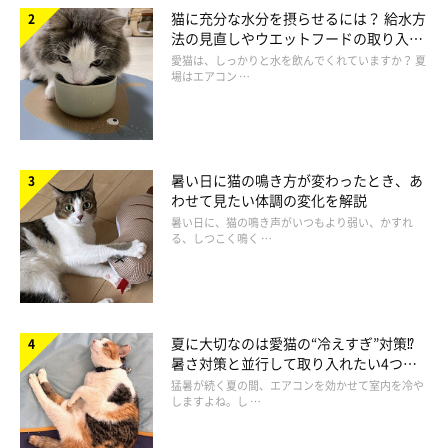
猫に充分な水分を摂らせるには？ 給水方
第3位：プラスチック製 （35.7%）
法の見直しやウエットフードの取り入れ
の順になりました。
方を解説
愛猫は、しっかりと水を飲んでくれていますか？ 夏
場はエアコン …
やはり、洗える・洗いやすい素材を希望されている方が多いです
ね！
暑い日に猫の鳴き方が変わったとき、あ
わせて見たい体調の変化を解説
暑い日に、猫の鳴き声がいつもより弱い、かすれ
る、しつこく鳴く …
夏に大切なのは愛猫の“冷えすぎ”対策⁉
暑さ対策と並行して取り入れたい4つの
工夫
猛暑が続く夏の間、エアコンを効かせて室内を冷や
ねこのきもち長生き研究会「高さ調節できる食事台についてのアンケート」
しますよね。し …
（2022年6月28日～7月12日実施／回答数269人）