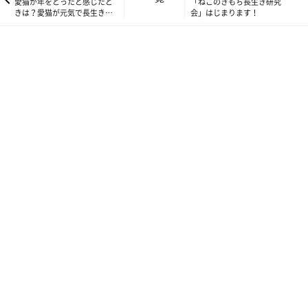
愛猫が年をとったと感じたと
「ねこのきもち長生き研究
きは？愛猫が元気で長生きす
会」はじまります！
るために知りたいこと【ねこ
のきもち長生き研究会
vol.2】】
gettyimages
愛猫の食事台を購入する時、何を重視する？
まず、食事台を購入する時に重視する点をお聞きしたところ、
第1位：傷がつきにくく衛生的であること （66.5%）
第2位：洗えること （70.6%）
第3位：食器が滑らないこと （76.2%）
が高い項目になりました。
傷がつかない、洗える、など衛生面と安全性を重視されている方