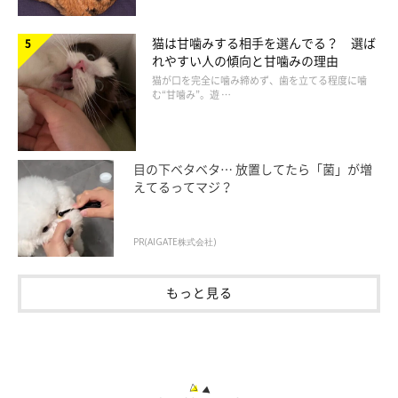
その素材を選んだ理由としては、
・耐久性が良い。洗って、清潔に保てる
猫は甘噛みする相手を選んでる？ 選ば
れやすい人の傾向と甘噛みの理由
・清潔を保ちやすい、安定してズレない
猫が口を完全に噛み締めず、歯を立てる程度に噛
・食べやすく食材が傷みにくく洗いやすく扱いやすいから
む“甘噛み”。遊 …
など、使い勝手の良さやある程度の重さがあって動かないことな
ども、大切にしたいポイントのようでした。
目の下ベタベタ… 放置してたら「菌」が増
えてるってマジ？
PR(AIGATE株式会社)
今使っている食事台・フードボウルの不満点
は？
もっと見る
また、現在使っている食事台・フードボウルについての不満点も
お聞きしました。
・軽量なので、猫がご機嫌ななめだとひっくり返してしまう時が