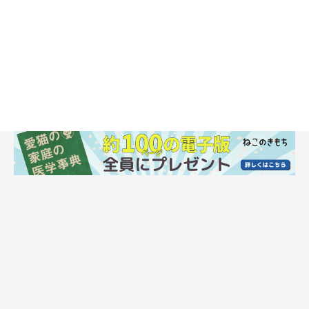
が多いですね！
ねこのきもち長生き研究会「高さ調節できる食事台についてのアンケート」
（2022年6月28日～7月12日実施／回答数269人）
他にも、「こんな食事台があるといいな！」と思う点をお聞きし
たところ、
・洗いやすく、ウェットフードが落ちてもこびりつきにくい食事