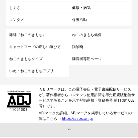
しぐさ
健康・病気
エンタメ
保護活動
雑誌『ねこのきもち』
ねこのきもち健保
キャットフードの正しい選び方
猫診断
ねこのきもちクイズ
購読者専用ページ
いぬ・ねこのきもちアプリ
ＡＢＪマークは、この電子書店・電子書籍配信サービス
が、著作権者からコンテンツ使用許諾を得た正規版配信サ
ービスであることを示す登録商標（登録番号 第11091003
号）です。
ABJマークの詳細、ABJマークを掲示しているサービスの一
覧はこちら→
https://aebs.or.jp/