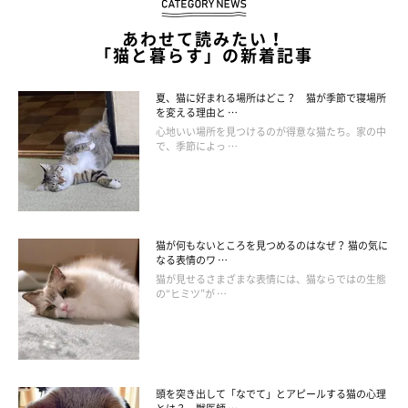
ある
・脚付きですが、もう少し高さがあっても良いかも…
あわせて読みたい！
「猫と暮らす」の新着記事
・安定感が無いので私の足があたると倒れてしまう
・油分が残りやすい、熱湯等の洗浄が出来ないのが不満…
夏、猫に好まれる場所はどこ？ 猫が季節で寝場所
・傾斜がついていないので片寄ってフードがのこってしまう
を変える理由と …
などなど、たくさんのご意見をいただきました！食事台の購入を
心地いい場所を見つけるのが得意な猫たち。家の中
で、季節によっ …
検討されている方はぜひ参考にしてみてくださいね。
【登録無料！】まだメンバー登録をしていない方は
猫が何もないところを見つめるのはなぜ？ 猫の気に
こちらから登録！
なる表情のワ …
猫が見せるさまざまな表情には、猫ならではの生態
の“ヒミツ”が …
そのほか「ねこのきもち長生き研究会」の記事はこ
ちらから
頭を突き出して「なでて」とアピールする猫の心理