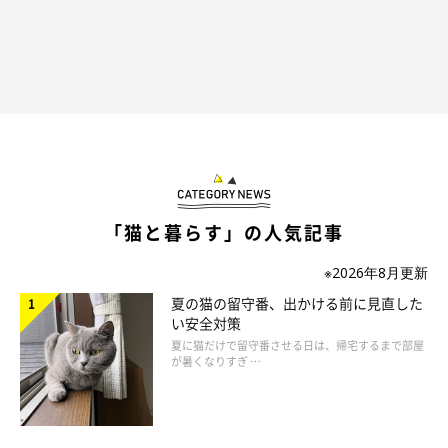
台
・高さ調整が細かくできて、汚れにくく衛生的なもの
・成長にあわせて高さを変えられるもの。複数のフードを置ける
広さがあるもの
・簡単にたためて、丈夫。邪魔にならず、洗えて軽いもの
など、洗える・衛生的、うちのコに合わせられるなど、毎日＆ず
っと使うものだからこそのご要望が多かったです。
「猫と暮らす」の人気記事
※2026年8月更新
愛猫の食事台はどんな素材がいい？
夏の猫の留守番、出かける前に見直した
い安全対策
夏に猫だけで留守番させる日は、帰宅するまで部屋
次に、食事台の素材はどんな素材が良いかお聞きしました。
が暑くなりすぎ …
結果は…
第1位：木製で洗えるもの （66.9%）
第2位：ステンレス製（36.4%）