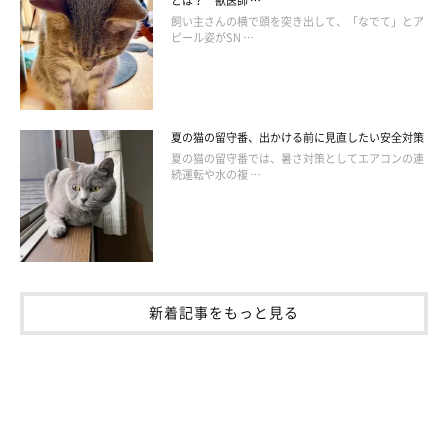
とは？ 獣医師 …
飼い主さんの横で頭を突き出して、「なでて」とア
◆調査概要
ピール姿がSN …
アンケート名称：「高さ調節できる食事台」についてのアンケー
ト
アンケート実施期間：2022年6月28日～7月12日
回答方法：WEB
夏の猫の留守番、出かける前に見直したい安全対策
夏の猫の留守番では、暑さ対策としてエアコンの連
総回答数：269名（ねこのきもち長生き研究会登録メンバー）
続運転や水の複 …
※記事と写真に関連性はありませんので予めご了承ください。
文・分析／ねこのきもち長生き研究会
新着記事をもっと見る