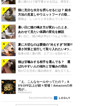
夏に猫だけで留守番させる日は、帰宅する
まで部屋が暑くなりすぎないか、水は足り
猫に充分な水分を摂らせるには？ 給水
るかと気になる飼い主さんもいるでしょ
う。家の中なら安全と思っていても、日中
方法の見直しやウエットフードの取り
は室温が急に上がることがあります。留守
入れ方を解説
愛猫は、しっかりと水を飲んでくれていま
中の暑さから猫を守るために準備したいこ
すか？ 夏場はエアコンで室内が涼しいこ
とや、帰宅後に見たいサインなどについ
暑い日に猫の鳴き方が変わったとき、
ともあり、猫があまり水を飲まないこと
て、ねこのきもち獣医師相談室の岡本りさ
も。積極的に水分を摂らせるためには、給
あわせて見たい体調の変化を解説
先生に伺いました。 留守中は室温が急に
水方法を見直したり、フードから水分を摂
暑い日に、猫の鳴き声がいつもより弱い、
上がることがあるねこのきもち投稿写真ギ
らせたりする方法があります。今回は獣医
かすれる、しつこく鳴くなど、ふだんと違
ャラリー夏の日中は、エアコンが切れると
師の重本仁先生に、猫に水分を摂らせるた
夏に大切なのは愛猫の“冷えすぎ”対策⁉
って聞こえることがあります。 そんなと
室温が急に上昇する場合があります。猫は
めにできるためできる工夫を教えていただ
き、あわせてどのような様子を確認したら
暑さ対策と並行して取り入れたい4つの
自分で涼しい場所を探すのが得意ですが、
きました。ボウルの高さを愛猫の好みにね
よいのでしょうか。暑い日に猫の鳴き方が
工夫
猛暑が続く夏の間、エアコンを効かせて室
部屋全体が暑くなれ
このきもち投稿写真ギャラリー水飲みボウ
変わるときの見方や注意したい体調の変化
内を冷やしますよね。しかし、人にとって
ルの高さは、猫が飲むときに頭が胃より下
などについて、ねこのきもち獣医師相談室
猫は甘噛みする相手を選んでる？ 選
は快適な温度でも、猫にとっては温度が低
にならないように設定すると飲みやすいで
の山口みき先生に伺いました。 鳴き方の
すぎることも。暑さ対策と並行して、冷え
ばれやすい人の傾向と甘噛みの理由
しょう。首を深く折り曲げずに済むため、
変化だけで判断せず、全身の様子も確認し
すぎ対策もしっかりと行うことが大切で
猫が口を完全に噛み締めず、歯を立てる程
関節や食道への負
てねこのきもち投稿写真ギャラリー猫の鳴
す。今回は獣医師の重本仁先生に、猫の冷
度に噛む“甘噛み”。遊びやスキンシップの
き方が変わったとき、暑さと関係している
えすぎを防ぐ4つの対策を教えていただき
ときに繰り出すことがありますが、同じ家
「え、こんなセールやってたの？」8
ように見えることがあります。 ただ、鳴
ました。（1） 冷房の効いていない部屋に
族でも噛まれる頻度に違いがあると感じる
0％OFF以上が続々登場！Amazonの本
き声だけで原因を決めるのは難しく、体調
行き来できるようにするねこのきもち投稿
ことも。ねこのきもちWEB MAGAZINEで
気が...
や環境の変化を
写真ギャラリー猫が寒いと感じたときに、
は、飼い主さんたちにアンケートを実施
PR(Amazon)
冷気から逃れる「逃げ場」を用意しておき
し、愛猫が甘噛みする相手を選んでいると
Recommended by
ましょう。冷房の効いていない部屋や廊下
感じる状況を教えてもらいました。また、
へも自由に行き来できるように、ドアは猫
ねこのきもち獣医師相談室の原駿太朗先生