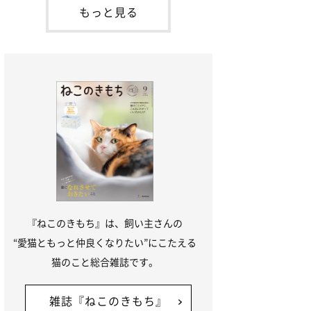
が通れる程度に
には、実際に猫は甘噛みする相手を選んで
もっと見る
いるのか、その真相をお聞きします。約6
割の飼い主さんが「甘噛みする相手を選ん
でいる」と感じていた※2026年5月実施
「ね
『ねこのきもち』は、飼い主さんの
“愛猫ともっと仲良くなりたい”にこたえる
猫のこと総合雑誌です。
雑誌『ねこのきもち』