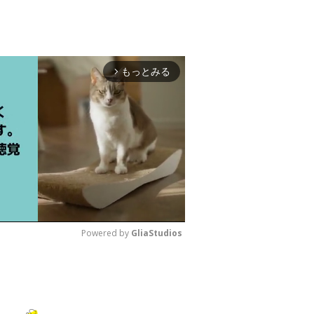
もっとみる
arrow_forward_ios
Powered by 
GliaStudios
M
u
t