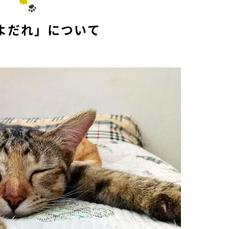
e
よだれ」について