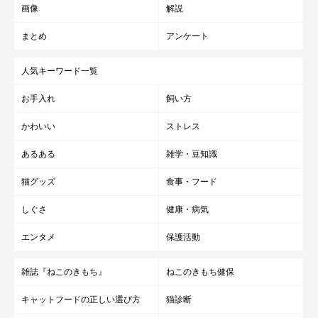
画像
解説
まとめ
アンケート
人気キーワード一覧
お手入れ
飼い方
かわいい
ストレス
あるある
雑学・豆知識
猫グッズ
食事・フード
しぐさ
健康・病気
エンタメ
保護活動
雑誌『ねこのきもち』
ねこのきもち健保
キャットフードの正しい選び方
猫診断