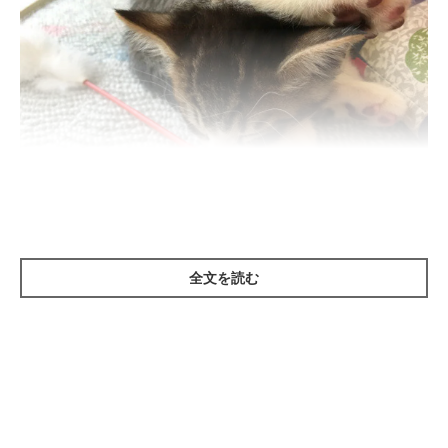
ねこのきもち投稿写真ギャラリー
全文を読む
お尻がチクチク、ムズムズ
しているとき、猫はまず舐めますが、
それでもまだ気になる場合は
お尻を地面にスリスリ
します。
両後肢を前方に持ち上げ、お尻だけをつけた状態で前肢だけで這
うように歩く、
「お尻歩き」
とも呼ぶことがあるしぐさです。