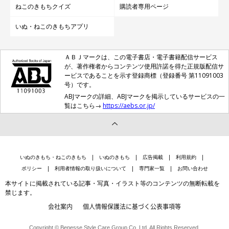
ねこのきもちクイズ
購読者専用ページ
いぬ・ねこのきもちアプリ
ＡＢＪマークは、この電子書店・電子書籍配信サービス
が、著作権者からコンテンツ使用許諾を得た正規版配信サ
ービスであることを示す登録商標（登録番号 第11091003
号）です。
ABJマークの詳細、ABJマークを掲示しているサービスの一
覧はこちら→
https://aebs.or.jp/
いぬのきもち・ねこのきもち
いぬのきもち
広告掲載
利用規約
ポリシー
利用者情報の取り扱いについて
専門家一覧
お問い合わせ
本サイトに掲載されている記事・写真・イラスト等のコンテンツの無断転載を
禁じます。
会社案内
個人情報保護法に基づく公表事項等
Copyright © Benesse Style Care Group Co.,Ltd. All Rights Reserved.