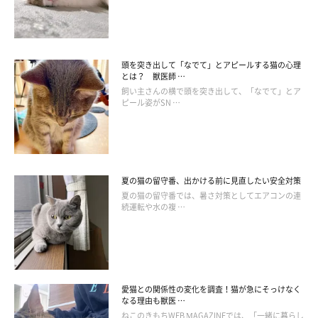
頭を突き出して「なでて」とアピールする猫の心理
とは？ 獣医師 …
飼い主さんの横で頭を突き出して、「なでて」とア
ピール姿がSN …
夏の猫の留守番、出かける前に見直したい安全対策
夏の猫の留守番では、暑さ対策としてエアコンの連
ねこのきもち投稿写真ギャラリー
続運転や水の複 …
肛門腺の分泌がうまくいかないのは、体質的に肛門腺からの分泌
物の粘り気が強かったり、水分が少ないため。もし繰り返すよう
であれば、
定期的に肛門腺絞り
をしてあげましょう。
愛猫との関係性の変化を調査！猫が急にそっけなく
なる理由も獣医 …
ねこのきもちWEB MAGAZINEでは、「一緒に暮らし