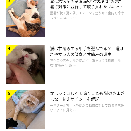
夏に大切なのは愛猫の“冷えすぎ”対策⁉
暑さ対策と並行して取り入れたい4つの
工夫
猛暑が続く夏の間、エアコンを効かせて室内を冷や
しますよね。し …
条虫などの寄生虫卵が肛門周囲に付着している
肛門の周囲に皮膚炎等がある
猫は甘噛みする相手を選んでる？ 選ば
排便がうまくいかず、肛門周囲に便の一部が残っている
れやすい人の傾向と甘噛みの理由
猫が口を完全に噛み締めず、歯を立てる程度に噛
む“甘噛み”。遊 …
などの可能性があるでしょう。
かまってほしくて鳴くことも 猫のさまざ
まな「甘えサイン」を解説
一見クールで、人やほかの動物に対してあまり求め
ないように見え …