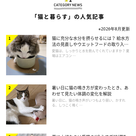
ねこのきもち投稿写真ギャラリー
「猫と暮らす」の人気記事
お尻歩きをする一番の原因として考えられるのは、
肛門腺
に関係
することです。
※2026年8月更新
猫に充分な水分を摂らせるには？ 給水方
法の見直しやウエットフードの取り入れ
方を解説
愛猫は、しっかりと水を飲んでくれていますか？ 夏
肛門腺にたまった分泌物ががうまく排出されていない
場はエアコン …
肛門嚢に炎症がある
暑い日に猫の鳴き方が変わったとき、あ
わせて見たい体調の変化を解説
暑い日に、猫の鳴き声がいつもより弱い、かすれ
る、しつこく鳴く …
などですね。
そのほかに考えられるとすれば……