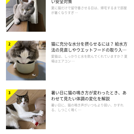
い安全対策
夏に猫だけで留守番させる日は、帰宅するまで部屋
が暑くなりすぎ …
猫に充分な水分を摂らせるには？ 給水方
法の見直しやウエットフードの取り入れ
方を解説
愛猫は、しっかりと水を飲んでくれていますか？ 夏
場はエアコン …
暑い日に猫の鳴き方が変わったとき、あ
わせて見たい体調の変化を解説
暑い日に、猫の鳴き声がいつもより弱い、かすれ
る、しつこく鳴く …