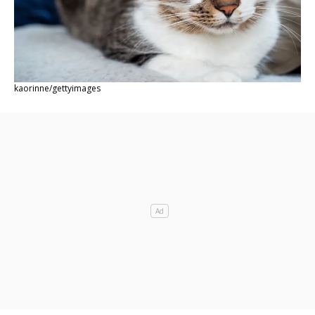
kaorinne/gettyimages