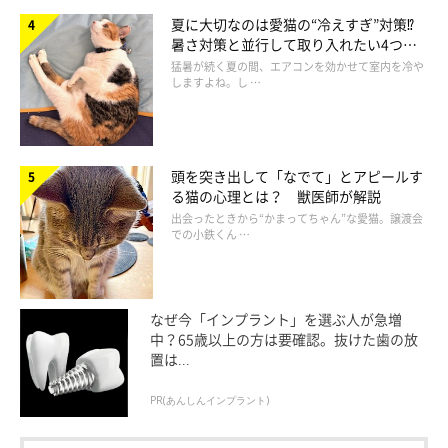
夏に大切なのは愛猫の“冷えすぎ”対策⁉
暑さ対策と並行して取り入れたい4つの
工夫
猛暑が続く夏の間、エアコンを効かせて室内を冷や
しますよね。し …
頭を突き出して「なでて」とアピールす
る猫の心理とは？ 獣医師が解説
出会ったときから“かまってちゃん”な愛猫。譲渡会
での小鉄くん …
なぜ今「インプラント」を選ぶ人が急増
中？65歳以上の方は要確認。抜けた歯の放
置は...
PR(あんしんインプラント)