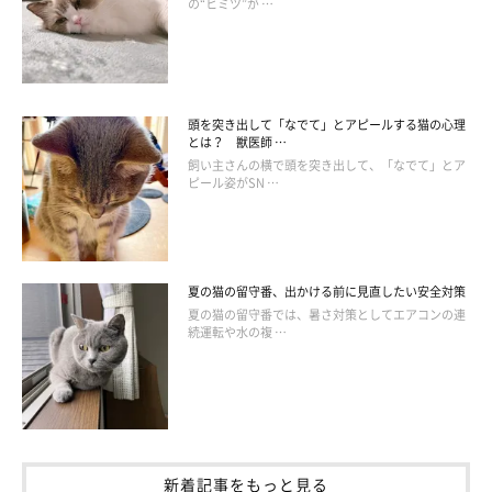
の“ヒミツ”が …
頭を突き出して「なでて」とアピールする猫の心理
とは？ 獣医師 …
飼い主さんの横で頭を突き出して、「なでて」とア
ピール姿がSN …
夏の猫の留守番、出かける前に見直したい安全対策
夏の猫の留守番では、暑さ対策としてエアコンの連
続運転や水の複 …
新着記事をもっと見る