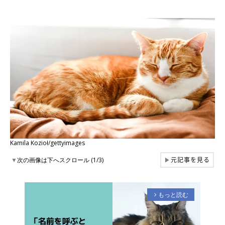
Kamila Kozioł/gettyimages
元記事を見る
▼
次の画像は下へスクロール (1/3)
▶
もっと読む
arrow_forward_ios