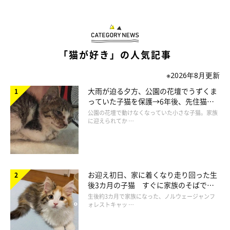
まるこのタフトを刈った後は、ししまるのしっぽの毛も刈ってい
る。肌荒れ防止のためだ。
刈り終わると、コロコロで散らばった毛をかき集め、バリカン
は洗って片付ける……のではなく、そのまま風呂場へと向かい、
「猫が好き」の人気記事
今度は自分の頭にあてる。まるこのついでにししまるを、ししま
※2026年8月更新
るのついでに自分の頭を刈るのだ。お猫様第一の我が家では、バ
大雨が迫る夕方、公園の花壇でうずくま
リカンのアンカーは常に僕。
っていた子猫を保護→6年後、先住猫
風呂場にいるとししまるがやってきたが、目が合うとすぐに引
と“姉妹”のような関係に
公園の花壇で動けなくなっていた小さな子猫。家族
き返した。スッキリ刈られたししまるのしっぽは、リレーのバト
に迎えられてか …
ンのようだった。
お迎え初日、家に着くなり走り回った生
後3カ月の子猫 すぐに家族のそばで落
ち着く姿に「迎えてよかった」
生後約3カ月で家族になった、ノルウェージャンフ
ォレストキャッ …