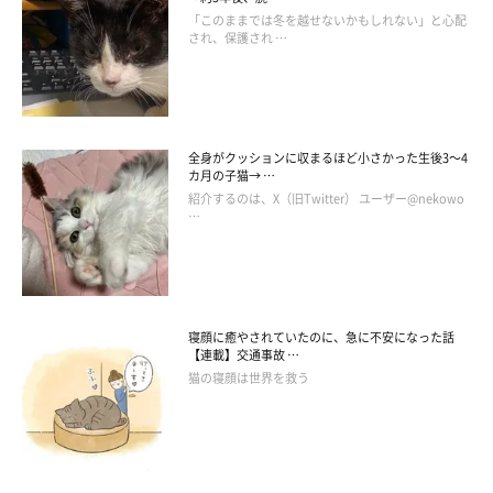
「このままでは冬を越せないかもしれない」と心配
はこの瞬間、いつも切ない気持ちになる。
され、保護され …
実家に着くとすぐに、見守りカメラで猫たちの様子をのぞいて
みる。大抵ししまるは箱にいて、まるこは見えない。ごはん以外
ではほとんど動きがないししまるだが、そんないつもの様子に安
心するのだ。
全身がクッションに収まるほど小さかった生後3～4
カ月の子猫→ …
紹介するのは、X（旧Twitter） ユーザー@nekowo
…
寝顔に癒やされていたのに、急に不安になった話
【連載】交通事故 …
猫の寝顔は世界を救う