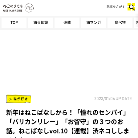
記事をさがす
TOP
猫豆知識
連載
猫マンガ
食べ物
猫が好き
2023/01/06
UP DATE
新年はねこばなしから！「憧れのセンパイ」
「バリカンリレー」「お留守」の３つのお
話。ねこばなしvol.10【連載】渋ネコししま