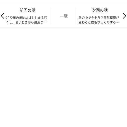
「食」と「箱」へのこだわりはもちろん、僕の膝に乗りたい時の
前回の話
次回の話
アピールもししまる仕込み。膝に両手をちょいっと乗せて見つめ
一覧
2022年の年納めはししまる尽
服の中でそそう？突然環境が
てくる。
くし。若いときから最近まで
変わると猫もびっくりするお
まるこにとって、ししまるは憧れのセンパイなのかもしれな
の写真を見ながら、良いお年
話【連載】渋ネコししまるさ
を！【連載】渋ネコししまる
ん#184
い。
さん#182