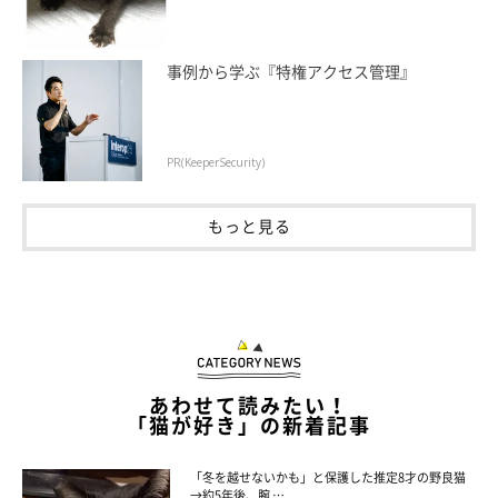
事例から学ぶ『特権アクセス管理』
PR(KeeperSecurity)
もっと見る
お留守番
僕たち人間が帰省する時、高齢のししまるに移動は負担なの
で、留守番してもらう。まるこにも、ついでに留守番してもら
う。
あわせて読みたい！
出発前には自動給餌器のタンク残量や動作確認、水の量やトイ
「猫が好き」の新着記事
レなどを入念にチェック。そして、見守りカメラから見える位置
に箱やクッションを置く。
「冬を越せないかも」と保護した推定8才の野良猫
→約5年後、腕 …
ししまるは、そんな様子から事態を察して擦り寄ってくる。僕