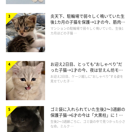
炎天下、駐輪場で弱々しく鳴いていた生
後1カ月の子猫を保護→1才の今、筋肉質
でツンデレなコに成長
マンションの駐輪場で弱々しく鳴いていた、生後1
カ月ほどの子猫 …
お迎え2日目、とっても“おしゃべり”だ
った子猫→1才の今、夜は甘えん坊モー
ドになるコに成長！
お迎え2日目、ケージ越しに“おしゃべり”する姿を
見せていた子 …
ゴミ袋に入れられていた生後2〜3週齢の
保護子猫→6才の今は「大黒柱」に！
美しい黒猫に成長した姿にグッとくる
生後2〜3週齢ごろに、ゴミ袋の中で見つかった小さ
な命。ミルク …