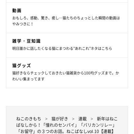
・Twitter
：
@taco_emonemon
動画
おもしろ、感動、驚き、癒し…猫たちのちょっとした瞬間の動画は
やみつきに！
雑学・豆知識
明日誰かに話したくなる猫にまつわる”あれこれ”ネタはこちら
猫グッズ
猫好きならチェックしておきたい猫雑貨から100均グッズまで。か
わいい集まってます
ねこのきもち
猫が好き
連載
新年はねこ
ばなしから！「憧れのセンパイ」「バリカンリレー」
「お留守」の３つのお話。ねこばなしvol.10【連載】