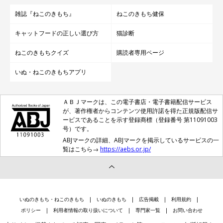
雑誌『ねこのきもち』
ねこのきもち健保
キャットフードの正しい選び方
猫診断
ねこのきもちクイズ
購読者専用ページ
いぬ・ねこのきもちアプリ
ＡＢＪマークは、この電子書店・電子書籍配信サービス
が、著作権者からコンテンツ使用許諾を得た正規版配信サ
ービスであることを示す登録商標（登録番号 第11091003
号）です。
ABJマークの詳細、ABJマークを掲示しているサービスの一
覧はこちら→
https://aebs.or.jp/
いぬのきもち・ねこのきもち
いぬのきもち
広告掲載
利用規約
ポリシー
利用者情報の取り扱いについて
専門家一覧
お問い合わせ