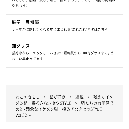
おもしろ、感動、驚き、癒し…猫たちのちょっとした瞬間の動画は
やみつきに！
雑学・豆知識
明日誰かに話したくなる猫にまつわる”あれこれ”ネタはこちら
猫グッズ
猫好きならチェックしておきたい猫雑貨から100均グッズまで。か
わいい集まってます
ねこのきもち
猫が好き
連載
残念なイケ
メン猫 揺るぎなきセツSTYLE
猫たちの力関係 そ
の2～残念なイケメン猫 揺るぎなきセツSTYLE
Vol.52～