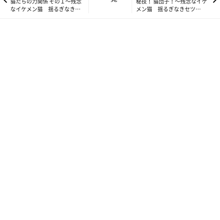
そんな彼女の琴線を知っている彼らはオカンに甘える時もフク様
猫たちの力関係 その１～残念
秘技！ 猫団子！～残念なイケ
なイケメン猫 揺るぎなきセ
メン猫 揺るぎなきセツ
の手前、ちゃんと遠慮するんです……（ちゃんと遠慮するってな
ツSTYLE Vol.51～
STYLE Vol.53～
んだろう）。
フク様恐るべし！
そして、やってきました。新参者のコウ。