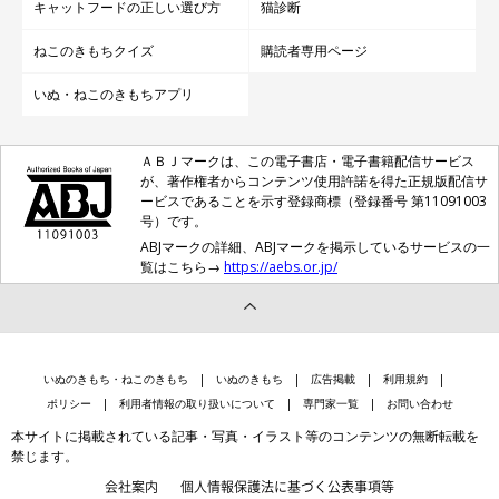
キャットフードの正しい選び方
猫診断
ねこのきもちクイズ
購読者専用ページ
いぬ・ねこのきもちアプリ
ＡＢＪマークは、この電子書店・電子書籍配信サービス
が、著作権者からコンテンツ使用許諾を得た正規版配信サ
ービスであることを示す登録商標（登録番号 第11091003
号）です。
ABJマークの詳細、ABJマークを掲示しているサービスの一
覧はこちら→
https://aebs.or.jp/
いぬのきもち・ねこのきもち
いぬのきもち
広告掲載
利用規約
ポリシー
利用者情報の取り扱いについて
専門家一覧
お問い合わせ
本サイトに掲載されている記事・写真・イラスト等のコンテンツの無断転載を
禁じます。
会社案内
個人情報保護法に基づく公表事項等