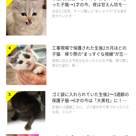
った子猫→1才の今、夜は甘えん坊モー
MinoさんのTwitterはこちら
ドになるコに成長！
お迎え2日目、ケージ越しに“おしゃべり”する姿を
見せていた子 …
工事現場で保護された生後2カ月ほどの
子猫 帰り際の“まっすぐな視線”が忘れ
られず、家族の一員に
家族に迎える予定はなかった小さな子猫。帰り際に
見せた姿が、飼 …
ゴミ袋に入れられていた生後2〜3週齢の
保護子猫→6才の今は「大黒柱」に！
美しい黒猫に成長した姿にグッとくる
生後2〜3週齢ごろに、ゴミ袋の中で見つかった小さ
な命。ミルク …