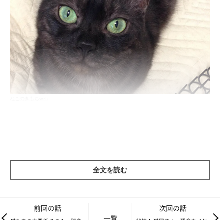
ねこのきもちweb
フク様は孤高の女王なので、権力があるのかないのか......なんと
もいえません。
弟のランや先住猫のセツには温厚な気がしますが、基本彼女はオ
カン以外に興味がないのです。
全文を読む
オカンに対する独占欲は異様に強く、自分よりも後にやってきた
アメ&ハレがオカンに近づこうものなら「シャァァアアアアアア
アアアアアアアア！」と発狂します。なにそれ怖い。
前回の話
次回の話
一覧