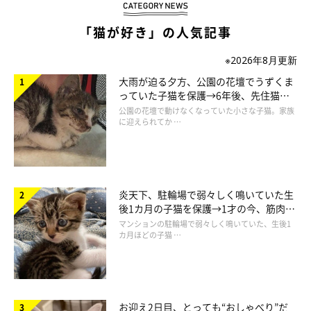
「猫が好き」の人気記事
※2026年8月更新
大雨が迫る夕方、公園の花壇でうずくま
っていた子猫を保護→6年後、先住猫
と“姉妹”のような関係に
公園の花壇で動けなくなっていた小さな子猫。家族
に迎えられてか …
炎天下、駐輪場で弱々しく鳴いていた生
後1カ月の子猫を保護→1才の今、筋肉質
でツンデレなコに成長
マンションの駐輪場で弱々しく鳴いていた、生後1
カ月ほどの子猫 …
お迎え2日目、とっても“おしゃべり”だ