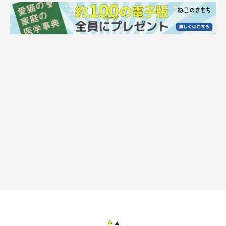
と……これはアレですね。
「私のオカンになにするのー！？ あんたー！ コラー！」です。
コウがフク様の近くを通ろうものなら高速猫ビンタが炸裂！
その光景を始めて目にした時は驚きで一時停止しました。
コウも、フク様の近くを通ると攻撃されると学習したようで、最
近はフク様をきれいに避けて歩いています。きれいに避けてオカ
ンに甘えています。……こいつ、できる。
フク様の嫉妬心などつゆ知らず、今日もプレイボーイコウはオカ
ンに甘えております。こいつ……できる！！
コウよ、女の嫉妬は恐ろしいものなんだよ……。
彼がその恐ろしさにいつ気づくのか、不安になった昼でした。