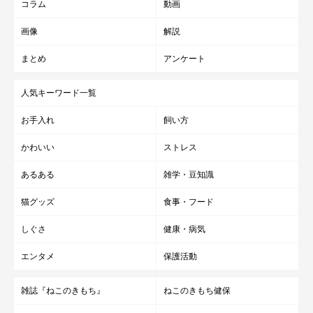
コラム
動画
画像
解説
まとめ
アンケート
人気キーワード一覧
お手入れ
飼い方
かわいい
ストレス
あるある
雑学・豆知識
猫グッズ
食事・フード
しぐさ
健康・病気
エンタメ
保護活動
雑誌『ねこのきもち』
ねこのきもち健保