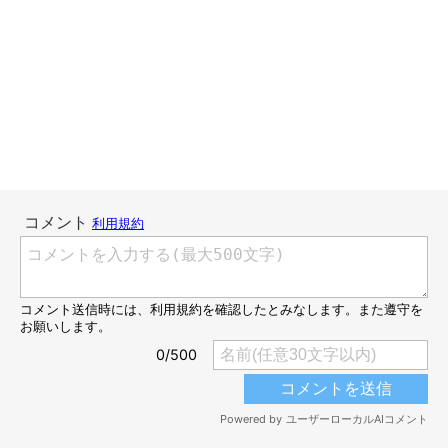
ねこのきもちweb
彼、ペットショップで育てられたからなのでしょうか。野生が抜
け落ちているお坊ちゃんで温室育ちのため、猫界のルールはガン
無視です。
甘えたい時に甘えたい人へ甘えるプレイボーイコウ。恐らく猫社
会において存在しているであろう暗黙のルールをわかっておりま
せん。
「甘える時は権力順」という、暗黙のルールを……。
セツはあまり気にしておらず、面倒ごとを嫌うランも放っていま
すが、問題はフク様。
オカンに対する愛が強い彼女。いつだって甘える時は一番！ 誰
よりも長く甘えたい！ そう思っていることでしょう。
しかし！ 最近やってきた若者は順番を守らずベタベタベタベタ