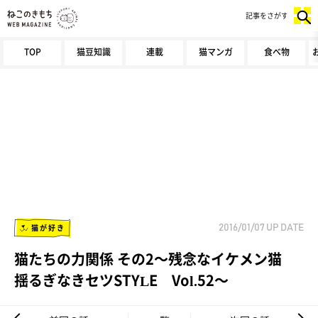
記事をさがす
TOP
猫豆知識
連載
猫マンガ
食べ物
猫が好き
2016/01/07
UP DATE
猫たちの力関係 その2～残念なイケメン猫
揺るぎなきセツSTYLE Vol.52～