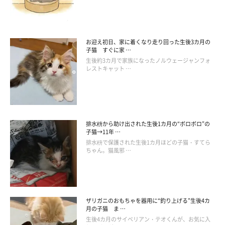
お迎え初日、家に着くなり走り回った生後3カ月の
子猫 すぐに家 …
生後約3カ月で家族になったノルウェージャンフォ
レストキャット …
排水枡から助け出された生後1カ月の“ボロボロ”の
子猫→11年 …
排水枡で保護された生後1カ月ほどの子猫・すてら
ちゃん。猫風邪 …
ザリガニのおもちゃを器用に“釣り上げる”生後4カ
月の子猫 ま …
生後4カ月のサイベリアン・テオくんが、お気に入