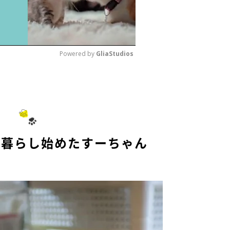
Powered by 
GliaStudios
M
u
t
e
で暮らし始めたすーちゃん