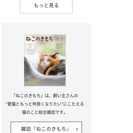
本名：ドミトリー・ドンスコイ）。ドンち
もっと見る
ゃんは、保護猫でした。ドンちゃんが見つ
かったのは、飼い主さんの姉の勤め先の敷
地内でした。ゴミ袋に入れられている
『ねこのきもち』は、飼い主さんの
“愛猫ともっと仲良くなりたい”にこたえる
猫のこと総合雑誌です。
雑誌『ねこのきもち』