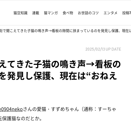
猫豆知識
連載
猫マンガ
食べ物
お世話のコツ
エンタメ
投稿
街で聞こえてきた子猫の鳴き声→看板の隙間に挟まっているのを発見し保護、現在は
2025/02/13
UP DATE
えてきた子猫の鳴き声→看板の
を発見し保護、現在は“おねえ
e0904neko
さんの愛猫・すずめちゃん（通称：すーちゃ
元保護猫なのだとか。