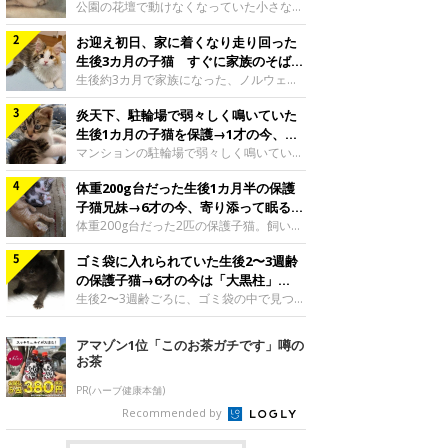
と“姉妹”のような関係に
公園の花壇で動けなくなっていた小さな子
猫。家族に迎えられてから6年、先住猫と
お迎え初日、家に着くなり走り回った
の間には深い絆が育まれていました。保護
当時のティダちゃん。
生後3カ月の子猫 すぐに家族のそばで
@muumuu62197189紹介するのは、
落ち着く姿に「迎えてよかった」
生後約3カ月で家族になった、ノルウェー
X（旧Twitter）ユーザー
ジャンフォレストキャットの子猫。お迎え
@muumuu62197189さんの愛猫・ティダ
炎天下、駐輪場で弱々しく鳴いていた
翌日には、すでに家でくつろぐ様子を見せ
ちゃん（取材時6才）の成長記録です。こ
ていました。お迎え翌日、ベッドでうとう
生後1カ月の子猫を保護→1才の今、筋
ちらは、生後3カ月ごろのティダちゃん。
とするむうちゃんお迎え翌日のむうちゃ
肉質でツンデレなコに成長
マンションの駐輪場で弱々しく鳴いてい
飼い主さんが出会ったのは、夜から大雨に
ん。@umimugi0304紹介するのは、
た、生後1カ月ほどの子猫。家族に迎えら
なると予報されていた日の夕方でした。花
Instagramユーザー@umimugi0304さんの
体重200g台だった生後1カ月半の保護
れてから1年、体も行動も大きく成長しま
壇で動けずにいた子猫保護したばかりのテ
愛猫・むうちゃん（撮影時、生後約3カ月
した。炎天下の駐輪場で鳴いていた小さな
子猫兄妹→6才の今、寄り添って眠る姿
ィダちゃん。@muumuu62197189飼い主
／ノルウェージャンフォレストキャッ
子猫保護当時のモモちゃん。@Kingponzu
にほっこり！
体重200g台だった2匹の保護子猫。飼い主
さんは、公園の
ト）。こちらは、お迎え翌日に撮影された
紹介するのは、X（旧Twitter）ユーザー
さんの家族になってから6年、ともに成長
一枚。ゴハンをお腹いっぱい食べたむうち
@Kingponzuさんの愛猫・モモちゃん（取
ゴミ袋に入れられていた生後2〜3週齢
するなかで、2匹の関係にも少しずつ変化
ゃんは眠くなり、飼い主さん夫婦のベッド
材時1才）の成長記録です。こちらは、モ
が見られました。家族になったばかりの小
の保護子猫→6才の今は「大黒柱」
でうとうとし始めたのだとか。飼い主さ
モちゃんが生後1カ月ごろに撮影された一
さな兄妹猫（写真上から）妹猫・てんちゃ
に！ 美しい黒猫に成長した姿にグッ
生後2〜3週齢ごろに、ゴミ袋の中で見つか
枚。飼い主さんの自宅マンションの駐輪場
ん、兄猫・ラムくん。@ten_ramu紹介す
った小さな命。ミルクから育てられたその
とくる
で鳴いていたところを保護された当時の姿
るのは、X（旧Twitter）ユーザー
子猫は今、家族に欠かせない存在へと成長
アマゾン1位「このお茶ガチです」噂の
です。子猫時代のモモちゃん。
@ten_ramuさんの愛猫・ラムくんとてん
しました。ゴミ袋の中で見つかった、ミニ
お茶
@Kingponzuその日は気温が35℃を
ちゃん（ともに取材時6才）の成長記録で
モグラのような子猫よちよち歩きをしてい
す。この写真は、お迎えして間もない生後
たころの、生後2〜3週齢ごろのドンちゃ
PR(ハーブ健康本舗)
1カ月半ごろの2匹。当時、ラムくんは260
ん。@doddou_1今回紹介するのは、
Recommended by
グラム、てんちゃんは209グラムと、どち
X（旧Twitter）ユーザー@doddou_1さん
らもとても小さな体でした。2匹
の愛猫・ドンちゃん（取材時、推定6才／