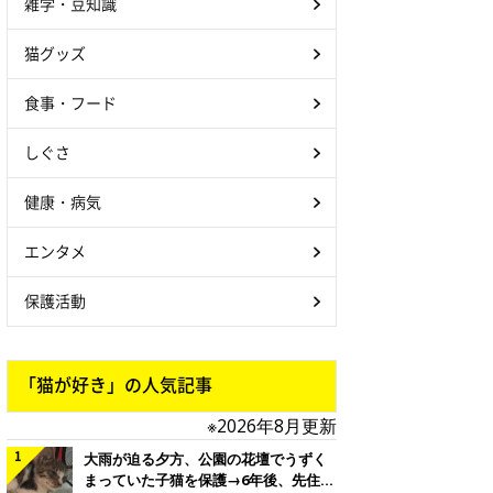
雑学・豆知識
猫グッズ
食事・フード
しぐさ
健康・病気
エンタメ
保護活動
「猫が好き」の人気記事
※2026年8月更新
大雨が迫る夕方、公園の花壇でうずく
まっていた子猫を保護→6年後、先住猫