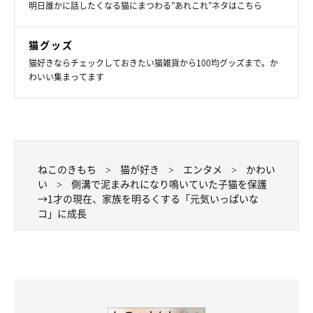
明日誰かに話したくなる猫にまつわる”あれこれ”ネタはこちら
猫グッズ
猫好きならチェックしておきたい猫雑貨から100均グッズまで。か
わいい集まってます
ねこのきもち
猫が好き
エンタメ
かわい
い
側溝で泥まみれになり鳴いていた子猫を保護
→1才の現在、家族を明るくする「元気いっぱいな
コ」に成長
お迎えしたばかりのころ、「母猫代わり」になったくれたヒョウのぬいぐる
み。今でもモフくんは大切にしているそう。
@nekoneko_ninjin