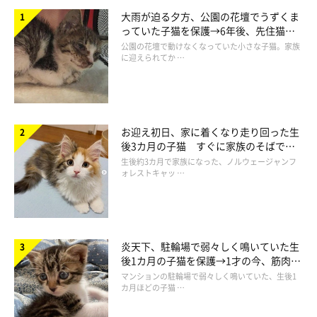
飼い主さんの家で暮らすことになったモフくんですが、保護して
大雨が迫る夕方、公園の花壇でうずくま
しばらく経過しても母猫の姿を探しているのか、目を覚ますたび
っていた子猫を保護→6年後、先住猫
によく鳴いていたそう。飼い主さんには、その声が「寂しい、寂
と“姉妹”のような関係に
公園の花壇で動けなくなっていた小さな子猫。家族
に迎えられてか …
しい」と鳴いているように感じたといいます。
鳴くたびにあの手この手であやしてみるも効果が薄かったようで
すが、試しに
「ヒョウのぬいぐるみ」を渡してみると、驚くこと
お迎え初日、家に着くなり走り回った生
に効果抜群
だったようです。
後3カ月の子猫 すぐに家族のそばで落
ち着く姿に「迎えてよかった」
生後約3カ月で家族になった、ノルウェージャンフ
ォレストキャッ …
飼い主さん：
「ヒョウのぬいぐるみを母猫だと思ったのか、ピタリと鳴き止ん
でゴロゴロと喉を鳴らし、安心して寝ることができるようになり
ました。そのぬいぐるみは、成長した今でもモフくんのお気に入
炎天下、駐輪場で弱々しく鳴いていた生
りです」
後1カ月の子猫を保護→1才の今、筋肉質
でツンデレなコに成長
マンションの駐輪場で弱々しく鳴いていた、生後1
カ月ほどの子猫 …