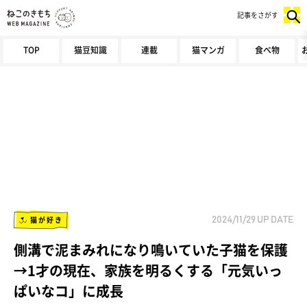
記事をさがす
TOP
猫豆知識
連載
猫マンガ
食べ物
猫が好き
2024/11/29
UP DATE
側溝で泥まみれになり鳴いていた子猫を保護
→1才の現在、家族を明るくする「元気いっ
ぱいなコ」に成長