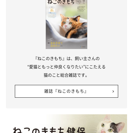
ひとりぼっちで助けを求めていたモフくんを保護し、献身的なお
世話をしてきた飼い主さん。
実はモフくんを保護した当時、飼い主さん家族は悲しみに暮れて
いた時期だったのだそう。モフくんの存在に、家族みんなが救わ
れたのだといいます。
『ねこのきもち』は、飼い主さんの
飼い主さん：
“愛猫ともっと仲良くなりたい”にこたえる
「ちょうどモフくんを家族として迎える数カ月前に、先住猫を亡
猫のこと総合雑誌です。
くしたばかりでした。そんな矢先に、明るく元気いっぱいなモフ
くんが来てくれたことで、我が家も明るさを取り戻すことができ
雑誌『ねこのきもち』
たんです。
毛色もミルクティーのような色合いでモフモフな毛並みなので、
家の中を走りまわっている姿を見るだけで気持ちも明るくなり、
元気になれます。モフくんには、感謝の気持ちでいっぱいです」