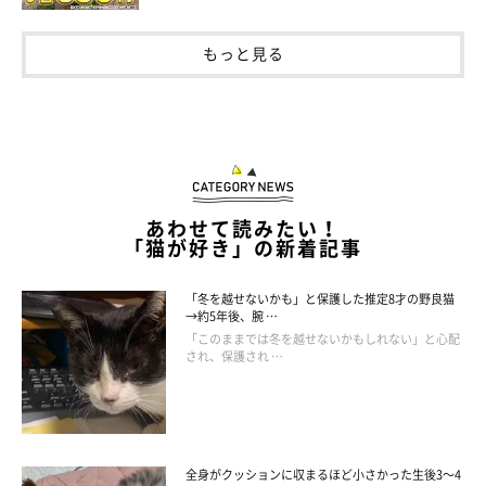
もっと見る
あわせて読みたい！
「猫が好き」の新着記事
「冬を越せないかも」と保護した推定8才の野良猫
《写真下から》先住猫・つきみちゃん（取材時3才）、モフくん。家での生
→約5年後、腕 …
活や、先住猫たちともすっかり打ち解けたころだったそう。
「このままでは冬を越せないかもしれない」と心配
@nekoneko_ninjin
され、保護され …
飼い主さんの家には、2匹の先住猫が暮らしています。モフくん
のひととおりの検査とワクチン接種を終えてから先住猫たちと対
面させてみると、微笑ましい光景が見られたといいます。
全身がクッションに収まるほど小さかった生後3～4