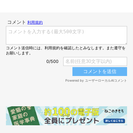
生後2カ月のころのモフくん
@nekoneko_ninjin
保護してから最初の3日間、モフくんは不安からかずっと鳴き続
けていたそう。猛暑の中で鳴いていたため、声がかなりかすれて
しまっていたといいます。
飼い主さんがモフくんを動物病院につれていくと、獣医師から
「保護が遅ければ、夏の暑さと空腹に耐えられなかったかもしれ
ない」
と言われたそう。体重もとても軽く、か弱いモフくんを保
護できて心からよかったと、飼い主さんは振り返ります。