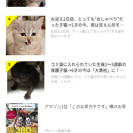
お迎え2日目、とっても“おしゃべり”だ
った子猫→1才の今、夜は甘えん坊モー
ドになるコに成長！
お迎え2日目、ケージ越しに“おしゃべり”する姿を
見せていた子 …
ゴミ袋に入れられていた生後2〜3週齢の
保護子猫→6才の今は「大黒柱」に！
美しい黒猫に成長した姿にグッとくる
生後2〜3週齢ごろに、ゴミ袋の中で見つかった小さ
な命。ミルク …
天真爛漫で、猪突猛進な性格のモフくん
アマゾン1位「このお茶ガチです」噂のお茶
PR(ハーブ健康本舗)