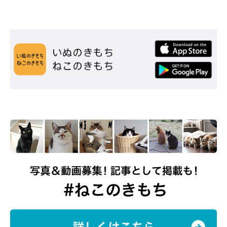
2024年5月1日に、1才の誕生日を迎えたモフくん。モフくんを保護した
際、検査をしてくれた動物病院の先生から「この日くらいに生まれたコでは
ないかな？」と、5月1日を誕生日ということにしたそう。
@nekoneko_ninjin
日々健やかに成長するモフくんを見て、
「モフくんに出会えて本
当によかったと心から思います」
と話す飼い主さん。
「これから
も元気いっぱいに、明るく元気に過ごしていってほしいと思いま
す」
と、モフくんへの思いを話していました。
写真提供・取材協力／
@nekoneko_ninjin
さん／X（旧Twitter）
取材・文／凛香
※この記事は投稿者さまに取材し、了承の上制作したものです。
2024年11月時点の情報であり、現在と異なる場合があります。