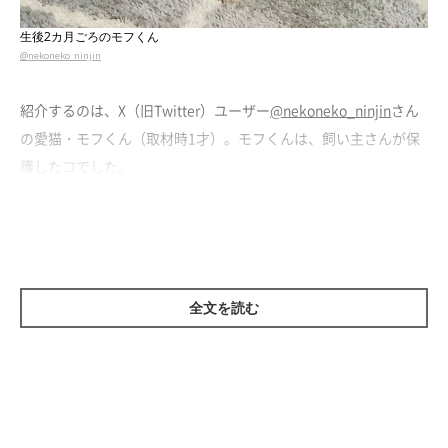
生後2カ月ごろのモフくん
@nekoneko_ninjin
紹介するのは、X（旧Twitter）ユーザー
@nekoneko_ninjin
さん
の愛猫・モフくん（取材時1才）。モフくんは、飼い主さんが保
護したコでした。
猛暑が続く夏のある日、モフくんは小さな体で必死に鳴いて助け
を求めていたようです。
全文を読む
飼い主さん：
「自宅付近で尋常ではない猫の鳴き声が聞こえ、心配になり探し
に行きました。すると、
側溝の中で泥まみれになりながら、母猫
を求めて必死に鳴いているモフくんを見つけた
んです。