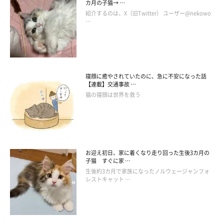
カ月の子猫→ …
紹介するのは、X（旧Twitter） ユーザー@nekowo
飼い主さん：
…
「ヒョウのぬいぐるみを与えたときもそうでしたが、モフくんは
同族の猫が本当に大好きなコのようです。先住猫たちにも物怖じ
せず、喜んで引っ付いていました。
寝顔に癒やされていたのに、急に不安になった話
【連載】交通事故 …
フレンドリーで陽気な性格のモフくんは、先住猫を見つけると
猫の寝顔は世界を救う
『遊ぼうよ！ かまってよ！』と追いかけてはくっついてを繰り
返しています」
お迎え初日、家に着くなり走り回った生後3カ月の
子猫 すぐに家 …
生後約3カ月で家族になったノルウェージャンフォ
レストキャット …