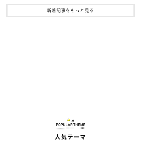
新着記事をもっと見る
《写真上から》先住猫・はづきくん（取材時10才）、モフくん。
@nekoneko_ninjin
しつこくなりすぎると、先住猫たちから叱られることも多々ある
というモフくん。ただ、「天真爛漫で猪突猛進なタイプ」なた
人気テーマ
め、叱られてもまったく気にしていない様子だそうです。