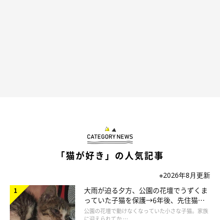
の食事を小分けにして与えるのが、少食なメスには◎。少ない量
を回数多めに与えるのがポイントです。
「猫が好き」の人気記事
※2026年8月更新
大雨が迫る夕方、公園の花壇でうずくま
っていた子猫を保護→6年後、先住猫
と“姉妹”のような関係に
公園の花壇で動けなくなっていた小さな子猫。家族
に迎えられてか …