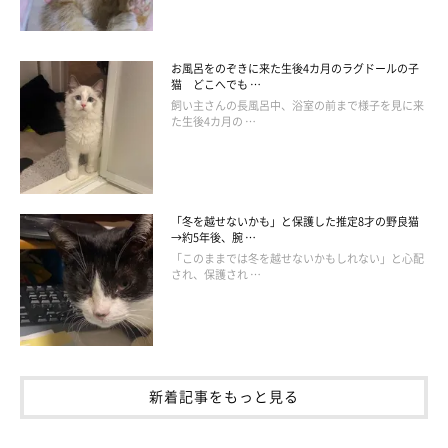
お風呂をのぞきに来た生後4カ月のラグドールの子
猫 どこへでも …
飼い主さんの長風呂中、浴室の前まで様子を見に来
た生後4カ月の …
メスには静かに過ごせる場所と隠れられる場所を
メスはじっと静かに過ごす時間が、オスよりも圧倒的に長いで
す。縄張りは狭めで動き回ることも少ないため、静かにゆったり
「冬を越せないかも」と保護した推定8才の野良猫
→約5年後、腕 …
と過ごせる場所を好む傾向が。猫だけで落ち着ける場所があると
「このままでは冬を越せないかもしれない」と心配
され、保護され …
メスは大満足です。
隠れられる場所もメスには大事なもの。子猫を敵から守る本能が
あるため、危険を察知したときに隠れられる場所が必要です。知
らない人が家にやってくるなど、来客が事前にわかっているとき
新着記事をもっと見る
には、あらかじめ違う部屋に移動させてあげるのも良いでしょ
う。