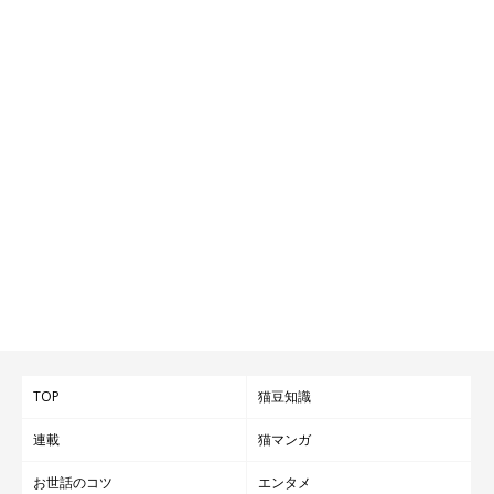
ねこのきもち投稿写真ギャラリー
猫のお世話は性別によっても違いがあり、大まかに分けてオスは
「活動的に過ごさせる」こと、メスは「静かにゆったり過ごさせ
る」ことが大切です。オス・メスそれぞれの特徴や性質を理解し
TOP
猫豆知識
て、ワンランク上のお世話をしてあげましょう。
連載
猫マンガ
お世話のコツ
エンタメ