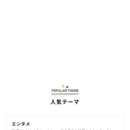
人気テーマ
違い3：健康を守るための+αのお世話
エンタメ