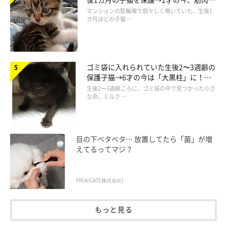
でツンデレなコに成長
マンションの駐輪場で弱々しく鳴いていた、生後1
ねこのきもち投稿写真ギャラリー
カ月ほどの子猫 …
ゴミ袋に入れられていた生後2〜3週齢の
保護子猫→6才の今は「大黒柱」に！
美しい黒猫に成長した姿にグッとくる
生後2〜3週齢ごろに、ゴミ袋の中で見つかった小さ
な命。ミルク …
目の下ベタベタ… 放置してたら「菌」が増
えてるってマジ？
PR(AIGATE株式会社)
もっと見る
オスには複数の爪とぎ器と自分のニオイの付いたものを