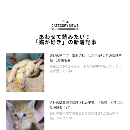
縄張り意識の強いオスは、爪とぎも頻繁に行います。室内の一箇
所ではなく複数箇所に爪とぎ器を置くことで、家具類を引っかき
傷から守ることができますし、縄張りパトロールの欲求も満たさ
れます。また、猫が自分のニオイを部屋の広範囲で認識できるこ
あわせて読みたい！
「猫が好き」の新着記事
とも、安心につながるため重要です。猫自身のニオイの付いたも
のを置いて安心させてあげましょう。
遊びの途中で「電池切れ」した生後3カ月の保護子
猫 1年後も変 …
生後3カ月のころから、遊びの途中で眠ってしまう
姿が愛らしい神 …
会社の駐車場で保護された子猫、「暴君」と呼ばれ
た時期も→2才 …
会社の駐車場で母猫とともに保護された6匹の子
猫。そのうちの1 …