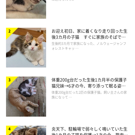
違い2：環境のととのえ方
お迎え初日、家に着くなり走り回った生
後3カ月の子猫 すぐに家族のそばで落
ち着く姿に「迎えてよかった」
生後約3カ月で家族になった、ノルウェージャンフ
ォレストキャッ …
体重200g台だった生後1カ月半の保護子
猫兄妹→6才の今、寄り添って眠る姿に
ほっこり！
体重200g台だった2匹の保護子猫。飼い主さんの家
族になって …
炎天下、駐輪場で弱々しく鳴いていた生
後1カ月の子猫を保護→1才の今、筋肉質