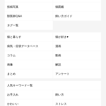
参考／「ねこのきもち」2016年7月号『性格や行動は、性別で違
うから…オス メス別 猫が大満足する7つのこと』（監修：マオキ
投稿写真
猫図鑑
ャットクリニック院長 高野のり子先生）
獣医師Q&A
飼い方ガイド
文／紺道ゆあん
タグ一覧
※写真はスマホアプリ「いぬ・ねこのきもち」で投稿されたもの
です。
猫と暮らす
猫が好き♥
※記事と写真に関連性はありませんので予めご了承ください。
病気・症状データベース
漫画
コラム
動画
画像
解説
まとめ
アンケート
人気キーワード一覧
お手入れ
飼い方
かわいい
ストレス