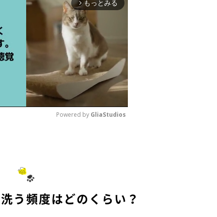
もっとみる
arrow_forward_ios
Powered by 
GliaStudios
M
u
t
e
を洗う頻度はどのくらい？