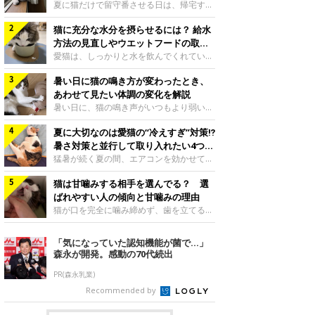
夏に猫だけで留守番させる日は、帰宅する
まで部屋が暑くなりすぎないか、水は足り
猫に充分な水分を摂らせるには？ 給水
るかと気になる飼い主さんもいるでしょ
う。家の中なら安全と思っていても、日中
方法の見直しやウエットフードの取り
は室温が急に上がることがあります。留守
入れ方を解説
愛猫は、しっかりと水を飲んでくれていま
中の暑さから猫を守るために準備したいこ
すか？ 夏場はエアコンで室内が涼しいこ
とや、帰宅後に見たいサインなどについ
暑い日に猫の鳴き方が変わったとき、
ともあり、猫があまり水を飲まないこと
て、ねこのきもち獣医師相談室の岡本りさ
も。積極的に水分を摂らせるためには、給
あわせて見たい体調の変化を解説
先生に伺いました。 留守中は室温が急に
水方法を見直したり、フードから水分を摂
暑い日に、猫の鳴き声がいつもより弱い、
上がることがあるねこのきもち投稿写真ギ
らせたりする方法があります。今回は獣医
かすれる、しつこく鳴くなど、ふだんと違
ャラリー夏の日中は、エアコンが切れると
師の重本仁先生に、猫に水分を摂らせるた
夏に大切なのは愛猫の“冷えすぎ”対策⁉
って聞こえることがあります。 そんなと
室温が急に上昇する場合があります。猫は
めにできるためできる工夫を教えていただ
き、あわせてどのような様子を確認したら
暑さ対策と並行して取り入れたい4つの
自分で涼しい場所を探すのが得意ですが、
きました。ボウルの高さを愛猫の好みにね
よいのでしょうか。暑い日に猫の鳴き方が
工夫
猛暑が続く夏の間、エアコンを効かせて室
部屋全体が暑くなれ
このきもち投稿写真ギャラリー水飲みボウ
変わるときの見方や注意したい体調の変化
内を冷やしますよね。しかし、人にとって
ルの高さは、猫が飲むときに頭が胃より下
などについて、ねこのきもち獣医師相談室
猫は甘噛みする相手を選んでる？ 選
は快適な温度でも、猫にとっては温度が低
にならないように設定すると飲みやすいで
の山口みき先生に伺いました。 鳴き方の
すぎることも。暑さ対策と並行して、冷え
ばれやすい人の傾向と甘噛みの理由
しょう。首を深く折り曲げずに済むため、
変化だけで判断せず、全身の様子も確認し
すぎ対策もしっかりと行うことが大切で
猫が口を完全に噛み締めず、歯を立てる程
関節や食道への負
てねこのきもち投稿写真ギャラリー猫の鳴
す。今回は獣医師の重本仁先生に、猫の冷
度に噛む“甘噛み”。遊びやスキンシップの
き方が変わったとき、暑さと関係している
えすぎを防ぐ4つの対策を教えていただき
ときに繰り出すことがありますが、同じ家
「気になっていた認知機能が菌で…」
ように見えることがあります。 ただ、鳴
ました。（1） 冷房の効いていない部屋に
族でも噛まれる頻度に違いがあると感じる
森永が開発。感動の70代続出
き声だけで原因を決めるのは難しく、体調
行き来できるようにするねこのきもち投稿
ことも。ねこのきもちWEB MAGAZINEで
や環境の変化を
写真ギャラリー猫が寒いと感じたときに、
は、飼い主さんたちにアンケートを実施
PR(森永乳業)
冷気から逃れる「逃げ場」を用意しておき
し、愛猫が甘噛みする相手を選んでいると
Recommended by
ましょう。冷房の効いていない部屋や廊下
感じる状況を教えてもらいました。また、
へも自由に行き来できるように、ドアは猫
ねこのきもち獣医師相談室の原駿太朗先生