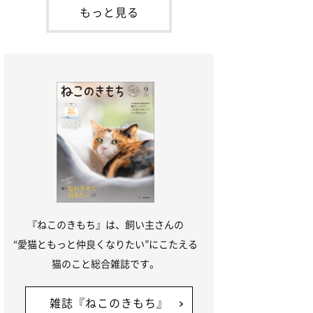
が通れる程度に
には、実際に猫は甘噛みする相手を選んで
もっと見る
いるのか、その真相をお聞きします。約6
割の飼い主さんが「甘噛みする相手を選ん
でいる」と感じていた※2026年5月実施
「ね
『ねこのきもち』は、飼い主さんの
“愛猫ともっと仲良くなりたい”にこたえる
猫のこと総合雑誌です。
雑誌『ねこのきもち』