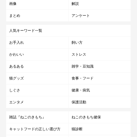
画像
解説
まとめ
アンケート
人気キーワード一覧
お手入れ
飼い方
かわいい
ストレス
あるある
雑学・豆知識
猫グッズ
食事・フード
しぐさ
健康・病気
エンタメ
保護活動
雑誌『ねこのきもち』
ねこのきもち健保
キャットフードの正しい選び方
猫診断