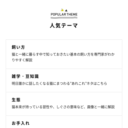
猫は、毛糸やリボンなどヒモ状のものが大好き。ヒモ状のものを
誤食すると、消化管内でヒモの片端が引っかかり、ピンと張った
人気テーマ
状態になって、腸が切れたりたぐりよせられたりして、組織が壊
死することも。猫の届く場所に放置しないようにして。
飼い方
猫と一緒に暮らす中で知っておきたい基本の飼い方を専門家がわか
りやすく解説
雑学・豆知識
明日誰かに話したくなる猫にまつわる”あれこれ”ネタはこちら
生態
猫本来が持っている習性や、しぐさの意味など、画像と一緒に解説
お手入れ