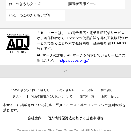
ねこのきもちクイズ
購読者専用ページ
いぬ・ねこのきもちアプリ
ＡＢＪマークは、この電子書店・電子書籍配信サービス
が、著作権者からコンテンツ使用許諾を得た正規版配信サ
ービスであることを示す登録商標（登録番号 第11091003
号）です。
ABJマークの詳細、ABJマークを掲示しているサービスの一
覧はこちら→
https://aebs.or.jp/
いぬのきもち・ねこのきもち
いぬのきもち
広告掲載
利用規約
ポリシー
利用者情報の取り扱いについて
専門家一覧
お問い合わせ
本サイトに掲載されている記事・写真・イラスト等のコンテンツの無断転載を
禁じます。
会社案内
個人情報保護法に基づく公表事項等
Copyright © Benesse Style Care Group Co.,Ltd. All Rights Reserved.