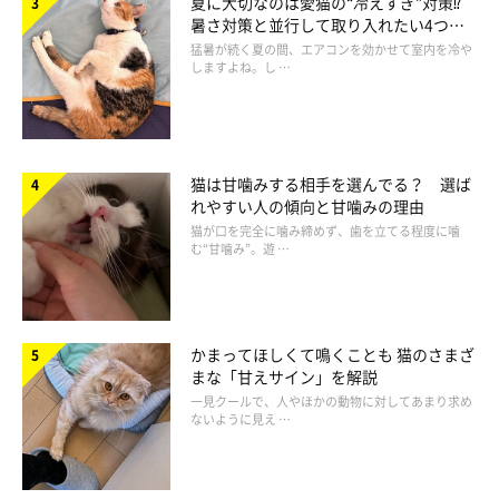
夏に大切なのは愛猫の“冷えすぎ”対策⁉
暑さ対策と並行して取り入れたい4つの
工夫
猛暑が続く夏の間、エアコンを効かせて室内を冷や
しますよね。し …
猫は甘噛みする相手を選んでる？ 選ば
クリスマスのチキンがキケン！
れやすい人の傾向と甘噛みの理由
猫が口を完全に噛み締めず、歯を立てる程度に噛
む“甘噛み”。遊 …
かまってほしくて鳴くことも 猫のさまざ
まな「甘えサイン」を解説
一見クールで、人やほかの動物に対してあまり求め
ないように見え …