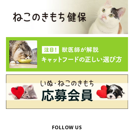
ゴミ箱から引っ張りだして誤食するかも
猫は、毛糸やリボンなどヒモ状のものが大好き。ヒモ状のものを
誤食すると、消化管内でヒモの片端が引っかかり、ピンと張った
状態になって、腸が切れたりたぐりよせられたりして、組織が壊
死することも。猫の届く場所に放置しないようにして。
いかがでしたか？ 猫に何かあったら楽しいクリスマスが台無し
に！ クリスマスツリーやポインセチアは、誤食しないよう、猫
が届かないように置き場所の工夫をしたいですね。年末年始は動
物病院も休診になることが多いので、こういったトラブルが起こ
らないようふだん以上に気をつけましょう！
お話しを伺った先生／モノカどうぶつ病院院長 小林清佳先生
FOLLOW US
参考／「ねこのきもち」2021年12月号『冬の暮らしヒヤリ事件