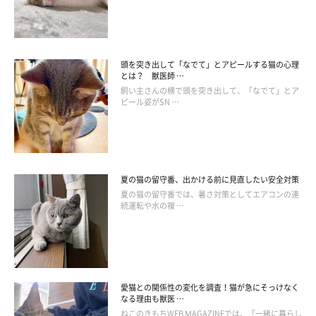
頭を突き出して「なでて」とアピールする猫の心理
とは？ 獣医師 …
飼い主さんの横で頭を突き出して、「なでて」とア
ピール姿がSN …
夏の猫の留守番、出かける前に見直したい安全対策
夏の猫の留守番では、暑さ対策としてエアコンの連
続運転や水の複 …
編み物がキケン！
愛猫との関係性の変化を調査！猫が急にそっけなく
なる理由も獣医 …
ねこのきもちWEB MAGAZINEでは、「一緒に暮らし