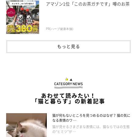
アマゾン1位「このお茶ガチです」噂のお茶
PR(ハーブ健康本舗)
もっと見る
猫が食べると細く尖った骨が消化管が傷付ける恐れが
クリスマス時期に出回るポインセチアには有毒な成分が含まれ、
あわせて読みたい！
猫が食べると中毒を起こして口周りの腫れ、嘔吐、下痢などの症
「猫と暮らす」の新着記事
状が出ることも。飾らないのがベストですが、どうしても飾るな
ら猫が入れない部屋、届かない場所に。観葉植物や生花にも有毒
猫が何もないところを見つめるのはなぜ？ 猫の気に
なる表情のワ …
なものが多数あるので注意しましょう。
猫が見せるさまざまな表情には、猫ならではの生態
の“ヒミツ”が …