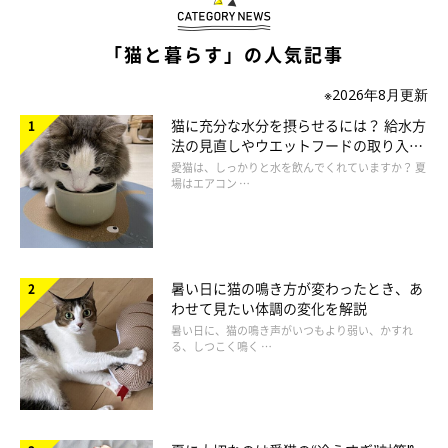
猫が食べると中毒を起こして、口周りの腫れや嘔吐・下
痢を起こすことも
「猫と暮らす」の人気記事
※2026年8月更新
クリスマス時期に出回るポインセチアには有毒な成分が含まれ、
猫に充分な水分を摂らせるには？ 給水方
猫が食べると中毒を起こして口周りの腫れ、嘔吐、下痢などの症
法の見直しやウエットフードの取り入れ
状が出ることも。飾らないのがベストですが、どうしても飾るな
方を解説
愛猫は、しっかりと水を飲んでくれていますか？ 夏
場はエアコン …
ら猫が入れない部屋、届かない場所に。観葉植物や生花にも有毒
なものが多数あるので注意しましょう。
暑い日に猫の鳴き方が変わったとき、あ
わせて見たい体調の変化を解説
暑い日に、猫の鳴き声がいつもより弱い、かすれ
る、しつこく鳴く …