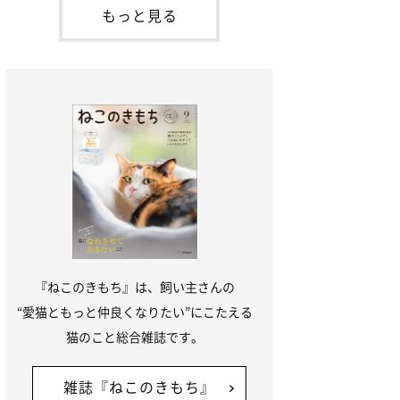
「ね
てお世話を求めるときに鳴き声を使いま
もっと見る
す。子猫なので「ニャー」よりもややか細
い「ミャア」といった鳴き声になります
が、この鳴き声を聞くと成猫が反応すると
いう習性があるようで
『ねこのきもち』は、飼い主さんの
“愛猫ともっと仲良くなりたい”にこたえる
猫のこと総合雑誌です。
雑誌『ねこのきもち』