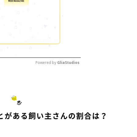
Powered by 
GliaStudios
M
u
t
e
とがある飼い主さんの割合は？