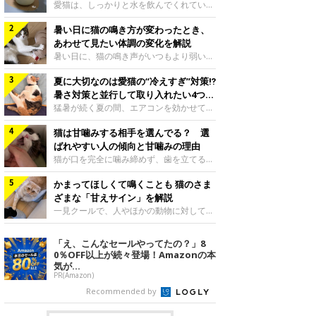
入れ方を解説
愛猫は、しっかりと水を飲んでくれていま
すか？ 夏場はエアコンで室内が涼しいこ
暑い日に猫の鳴き方が変わったとき、
ともあり、猫があまり水を飲まないこと
も。積極的に水分を摂らせるためには、給
あわせて見たい体調の変化を解説
水方法を見直したり、フードから水分を摂
暑い日に、猫の鳴き声がいつもより弱い、
らせたりする方法があります。今回は獣医
かすれる、しつこく鳴くなど、ふだんと違
師の重本仁先生に、猫に水分を摂らせるた
夏に大切なのは愛猫の“冷えすぎ”対策⁉
って聞こえることがあります。 そんなと
めにできるためできる工夫を教えていただ
き、あわせてどのような様子を確認したら
暑さ対策と並行して取り入れたい4つの
きました。ボウルの高さを愛猫の好みにね
よいのでしょうか。暑い日に猫の鳴き方が
工夫
猛暑が続く夏の間、エアコンを効かせて室
このきもち投稿写真ギャラリー水飲みボウ
変わるときの見方や注意したい体調の変化
内を冷やしますよね。しかし、人にとって
ルの高さは、猫が飲むときに頭が胃より下
などについて、ねこのきもち獣医師相談室
猫は甘噛みする相手を選んでる？ 選
は快適な温度でも、猫にとっては温度が低
にならないように設定すると飲みやすいで
の山口みき先生に伺いました。 鳴き方の
すぎることも。暑さ対策と並行して、冷え
ばれやすい人の傾向と甘噛みの理由
しょう。首を深く折り曲げずに済むため、
変化だけで判断せず、全身の様子も確認し
すぎ対策もしっかりと行うことが大切で
猫が口を完全に噛み締めず、歯を立てる程
関節や食道への負
てねこのきもち投稿写真ギャラリー猫の鳴
す。今回は獣医師の重本仁先生に、猫の冷
度に噛む“甘噛み”。遊びやスキンシップの
き方が変わったとき、暑さと関係している
えすぎを防ぐ4つの対策を教えていただき
かまってほしくて鳴くことも 猫のさま
ときに繰り出すことがありますが、同じ家
ように見えることがあります。 ただ、鳴
ました。（1） 冷房の効いていない部屋に
族でも噛まれる頻度に違いがあると感じる
ざまな「甘えサイン」を解説
き声だけで原因を決めるのは難しく、体調
行き来できるようにするねこのきもち投稿
ことも。ねこのきもちWEB MAGAZINEで
一見クールで、人やほかの動物に対してあ
や環境の変化を
写真ギャラリー猫が寒いと感じたときに、
は、飼い主さんたちにアンケートを実施
まり求めないように見える猫。しかし、実
冷気から逃れる「逃げ場」を用意しておき
し、愛猫が甘噛みする相手を選んでいると
は甘えん坊な性格の猫も少なくありませ
「え、こんなセールやってたの？」8
ましょう。冷房の効いていない部屋や廊下
感じる状況を教えてもらいました。また、
ん。今回は猫たちが出している“甘えサイ
0％OFF以上が続々登場！Amazonの本
へも自由に行き来できるように、ドアは猫
ねこのきもち獣医師相談室の原駿太朗先生
ン”について、帝京科学大学生命環境学部
気が...
が通れる程度に
には、実際に猫は甘噛みする相手を選んで
アニマルサイエンス学科准教授の加隈良枝
PR(Amazon)
いるのか、その真相をお聞きします。約6
先生に教えていただきました。鳴くのは、
Recommended by
割の飼い主さんが「甘噛みする相手を選ん
かまってほしいサインねこのきもち投稿写
でいる」と感じていた※2026年5月実施
真ギャラリーもともと、子猫が親猫に対し