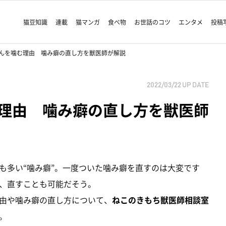
猫豆知識
連載
猫マンガ
食べ物
お世話のコツ
エンタメ
投稿
んを噛む理由 噛み癖の直し方を獣医師が解説
2022/03/22
UP DATE
理由 噛み癖の直し方を獣医師
も多い“噛み癖”。一度ついた噛み癖を直すのは大変です
、直すことも可能だそう。
由や噛み癖の直し方について、
ねこのきもち獣医師相談室
。