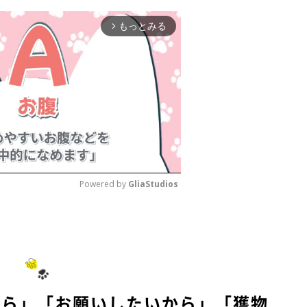
もっとみる
arrow_forward_ios
Powered by 
GliaStudios
M
u
t
e
から」「お願いしたいから」「獲物