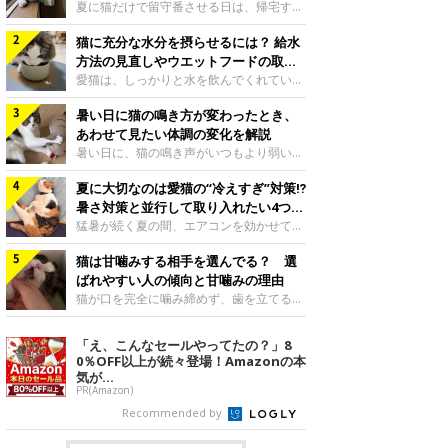
夏に猫だけで留守番させる日は、帰宅する
まで部屋が暑くなりすぎないか、水は足り
猫に充分な水分を摂らせるには？ 給水
るかと気になる飼い主さんもいるでしょ
う。家の中なら安全と思っていても、日中
方法の見直しやウエットフードの取り
は室温が急に上がることがあります。留守
入れ方を解説
愛猫は、しっかりと水を飲んでくれていま
中の暑さから猫を守るために準備したいこ
すか？ 夏場はエアコンで室内が涼しいこ
とや、帰宅後に見たいサインなどについ
暑い日に猫の鳴き方が変わったとき、
ともあり、猫があまり水を飲まないこと
て、ねこのきもち獣医師相談室の岡本りさ
も。積極的に水分を摂らせるためには、給
あわせて見たい体調の変化を解説
先生に伺いました。 留守中は室温が急に
水方法を見直したり、フードから水分を摂
暑い日に、猫の鳴き声がいつもより弱い、
上がることがあるねこのきもち投稿写真ギ
らせたりする方法があります。今回は獣医
かすれる、しつこく鳴くなど、ふだんと違
ャラリー夏の日中は、エアコンが切れると
師の重本仁先生に、猫に水分を摂らせるた
夏に大切なのは愛猫の“冷えすぎ”対策⁉
って聞こえることがあります。 そんなと
室温が急に上昇する場合があります。猫は
めにできるためできる工夫を教えていただ
き、あわせてどのような様子を確認したら
暑さ対策と並行して取り入れたい4つの
自分で涼しい場所を探すのが得意ですが、
きました。ボウルの高さを愛猫の好みにね
よいのでしょうか。暑い日に猫の鳴き方が
工夫
猛暑が続く夏の間、エアコンを効かせて室
部屋全体が暑くなれ
このきもち投稿写真ギャラリー水飲みボウ
変わるときの見方や注意したい体調の変化
内を冷やしますよね。しかし、人にとって
ルの高さは、猫が飲むときに頭が胃より下
などについて、ねこのきもち獣医師相談室
猫は甘噛みする相手を選んでる？ 選
は快適な温度でも、猫にとっては温度が低
にならないように設定すると飲みやすいで
の山口みき先生に伺いました。 鳴き方の
すぎることも。暑さ対策と並行して、冷え
ばれやすい人の傾向と甘噛みの理由
しょう。首を深く折り曲げずに済むため、
変化だけで判断せず、全身の様子も確認し
すぎ対策もしっかりと行うことが大切で
猫が口を完全に噛み締めず、歯を立てる程
関節や食道への負
てねこのきもち投稿写真ギャラリー猫の鳴
す。今回は獣医師の重本仁先生に、猫の冷
度に噛む“甘噛み”。遊びやスキンシップの
き方が変わったとき、暑さと関係している
えすぎを防ぐ4つの対策を教えていただき
ときに繰り出すことがありますが、同じ家
「え、こんなセールやってたの？」8
ように見えることがあります。 ただ、鳴
ました。（1） 冷房の効いていない部屋に
族でも噛まれる頻度に違いがあると感じる
0％OFF以上が続々登場！Amazonの本
き声だけで原因を決めるのは難しく、体調
行き来できるようにするねこのきもち投稿
ことも。ねこのきもちWEB MAGAZINEで
気が...
や環境の変化を
写真ギャラリー猫が寒いと感じたときに、
は、飼い主さんたちにアンケートを実施
PR(Amazon)
冷気から逃れる「逃げ場」を用意しておき
し、愛猫が甘噛みする相手を選んでいると
Recommended by
ましょう。冷房の効いていない部屋や廊下
感じる状況を教えてもらいました。また、
へも自由に行き来できるように、ドアは猫
ねこのきもち獣医師相談室の原駿太朗先生