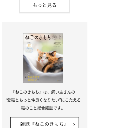
が通れる程度に
には、実際に猫は甘噛みする相手を選んで
もっと見る
いるのか、その真相をお聞きします。約6
割の飼い主さんが「甘噛みする相手を選ん
でいる」と感じていた※2026年5月実施
「ね
『ねこのきもち』は、飼い主さんの
“愛猫ともっと仲良くなりたい”にこたえる
猫のこと総合雑誌です。
雑誌『ねこのきもち』