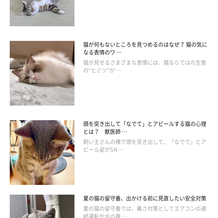
猫が何もないところを見つめるのはなぜ？ 猫の気に
なる表情のワ …
猫が見せるさまざまな表情には、猫ならではの生態
の“ヒミツ”が …
頭を突き出して「なでて」とアピールする猫の心理
とは？ 獣医師 …
飼い主さんの横で頭を突き出して、「なでて」とア
ピール姿がSN …
夏の猫の留守番、出かける前に見直したい安全対策
夏の猫の留守番では、暑さ対策としてエアコンの連
続運転や水の複 …