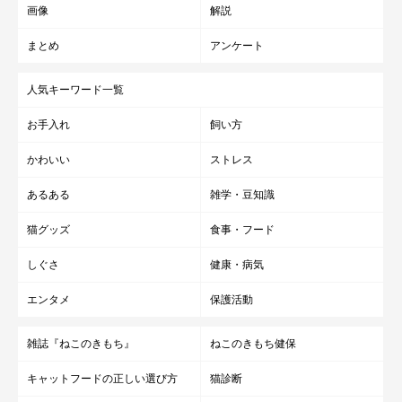
画像
解説
まとめ
アンケート
人気キーワード一覧
成長期も、成長が止まっても体重測定を習慣
お手入れ
飼い方
に。
かわいい
ストレス
あるある
雑学・豆知識
猫の健康を維持するために、定期的に体重の管理をしましょ
う。肥満の兆候にいち早く対応できるほか、体重が減るなどの病
猫グッズ
食事・フード
気のサインに気付く手助けともなります。成長期には２〜４週に
しぐさ
健康・病気
一度、その後も３カ月に一度は体重測定して増減を比較したいも
のです。
エンタメ
保護活動
成長期にはエネルギーの消費が大きく、比較的肥満になりにく
雑誌『ねこのきもち』
ねこのきもち健保
いのですが、成長が止まってから、とくに避妊・去勢手術を済ま
せたあとは、必要なエネルギー量が減るので、肥満に気をつける
キャットフードの正しい選び方
猫診断
必要があります。生後１年前後の、体重の増加が一度止まった時