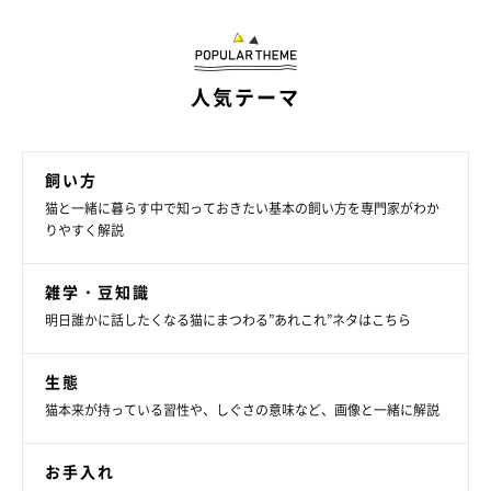
人気テーマ
飼い方
猫と一緒に暮らす中で知っておきたい基本の飼い方を専門家がわか
りやすく解説
やせすぎ？ 肥満？ 定期的に獣医師のチェ
ックを！
雑学・豆知識
明日誰かに話したくなる猫にまつわる”あれこれ”ネタはこちら
私たちが健康診断で腹囲などを測り、基準値と比較することが
あるのと同様に、猫にも肥満度を判断する指標があります。下の
生態
表は、猫の栄養状態の判定に用いられる指標の１つ、「ボディ・
猫本来が持っている習性や、しぐさの意味など、画像と一緒に解説
コンディション・スコア（ＢＣＳ）」です。
体重や体の大きさは個体によってばらつきがあるので、ＢＣＳ
お手入れ