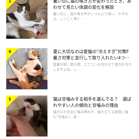
暑い日に猫の鳴き方が変わったとき、あ
わせて見たい体調の変化を解説
暑い日に、猫の鳴き声がいつもより弱い、かすれ
る、しつこく鳴く …
夏に大切なのは愛猫の“冷えすぎ”対策⁉
暑さ対策と並行して取り入れたい4つの
工夫
猛暑が続く夏の間、エアコンを効かせて室内を冷や
しますよね。し …
猫は甘噛みする相手を選んでる？ 選ば
れやすい人の傾向と甘噛みの理由
猫が口を完全に噛み締めず、歯を立てる程度に噛
む“甘噛み”。遊 …