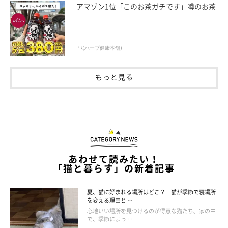
アマゾン1位「このお茶ガチです」噂のお茶
成長期は1才くらいまで。オスとメスで体格
PR(ハーブ健康本舗)
に差が出る
もっと見る
生まれたばかりの子猫は、毎日体重が変わるほどのスピードで
成長します。この時期（成長期）の栄養状態が悪いと、病気にな
りやすい、ひ弱な猫になってしまいます。
成長期には、子猫の小さな胃や腸で効率的に消化・吸収でき
て、少量でも充分な栄養素のとれる、適切な食事を与える必要が
あわせて読みたい！
あります。１才くらいまでは、「子猫用」などの表示のある、成
「猫と暮らす」の新着記事
長期用の総合栄養食のフードを与えることが理想です。
猫は、オスとメスで成長の仕方に大きな差が出ます。成長する
夏、猫に好まれる場所はどこ？ 猫が季節で寝場所
を変える理由と …
にしたがい、オスのほうが、メスよりも体格が大きくなります。
心地いい場所を見つけるのが得意な猫たち。家の中
で、季節によっ …