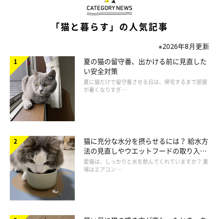
「猫と暮らす」の人気記事
※2026年8月更新
夏の猫の留守番、出かける前に見直した
い安全対策
夏に猫だけで留守番させる日は、帰宅するまで部屋
が暑くなりすぎ …
猫に充分な水分を摂らせるには？ 給水方
法の見直しやウエットフードの取り入れ
方を解説
愛猫は、しっかりと水を飲んでくれていますか？ 夏
場はエアコン …