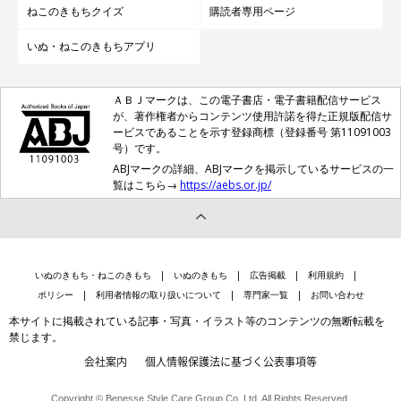
ねこのきもちクイズ
購読者専用ページ
点から、また体重が増え出したら、獣医師に相談しましょう。
いぬ・ねこのきもちアプリ
ＡＢＪマークは、この電子書店・電子書籍配信サービス
が、著作権者からコンテンツ使用許諾を得た正規版配信サ
ービスであることを示す登録商標（登録番号 第11091003
号）です。
ABJマークの詳細、ABJマークを掲示しているサービスの一
覧はこちら→
https://aebs.or.jp/
いぬのきもち・ねこのきもち
いぬのきもち
広告掲載
利用規約
ポリシー
利用者情報の取り扱いについて
専門家一覧
お問い合わせ
本サイトに掲載されている記事・写真・イラスト等のコンテンツの無断転載を
禁じます。
会社案内
個人情報保護法に基づく公表事項等
Copyright © Benesse Style Care Group Co.,Ltd. All Rights Reserved.