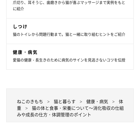
では肉付きなどから肥満度を判断します。飼い主の判断では、肥
爪切り、耳そうじ、歯磨きから猫が喜ぶマッサージまで実例をもと
に紹介
満かどうかの判別が甘くなってしまうので、定期的に、獣医師に
肥満度をチェックしてもらいましょう。
しつけ
肥満はさまざまな病気を呼び寄せます。体重が増えすぎないよ
猫のトイレから問題行動まで。猫と一緒に取り組むヒントをご紹介
うに、コントロールすることが大切です。
健康・病気
愛猫の健康・長生きのために病気のサインを見逃さないコツを伝授
ねこのきもち
猫と暮らす
健康・病気
体
重
猫の体と食事・栄養について～消化吸収の仕組
みや成長の仕方・体調管理のポイント