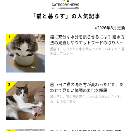
「猫と暮らす」の人気記事
※2026年8月更新
猫に充分な水分を摂らせるには？ 給水方
法の見直しやウエットフードの取り入れ
方を解説
愛猫は、しっかりと水を飲んでくれていますか？ 夏
場はエアコン …
気持ちが落ち着くのです！
暑い日に猫の鳴き方が変わったとき、あ
わせて見たい体調の変化を解説
暑い日に、猫の鳴き声がいつもより弱い、かすれ
る、しつこく鳴く …