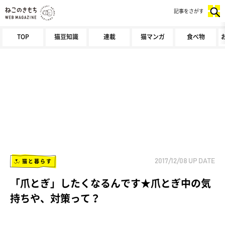
記事をさがす
TOP
猫豆知識
連載
猫マンガ
食べ物
猫と暮らす
2017/12/08
UP DATE
「爪とぎ」したくなるんです★爪とぎ中の気
持ちや、対策って？