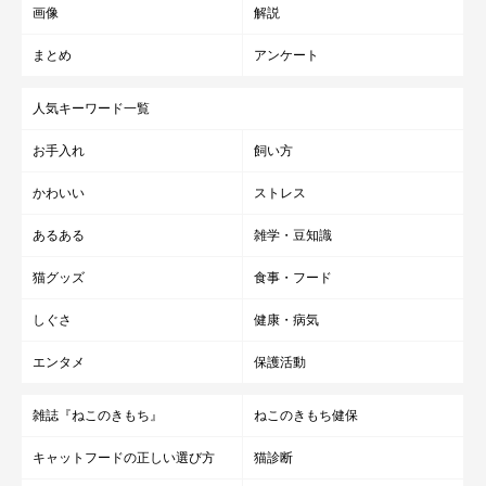
画像
解説
まとめ
アンケート
人気キーワード一覧
お手入れ
飼い方
かわいい
ストレス
あるある
雑学・豆知識
猫グッズ
食事・フード
しぐさ
健康・病気
エンタメ
保護活動
雑誌『ねこのきもち』
ねこのきもち健保
キャットフードの正しい選び方
猫診断