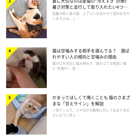
夏に大切なのは愛猫の“冷えすぎ”対策⁉
暑さ対策と並行して取り入れたい4つの
工夫
猛暑が続く夏の間、エアコンを効かせて室内を冷や
しますよね。し …
猫は甘噛みする相手を選んでる？ 選ば
れやすい人の傾向と甘噛みの理由
猫が口を完全に噛み締めず、歯を立てる程度に噛
む“甘噛み”。遊 …
猫は気持ちを落ち着かせたいときも爪とぎをするそうです。これ
は「転位行動」と言って、他の動作をすることで、気持ちを紛ら
かまってほしくて鳴くことも 猫のさまざ
わしています。猫も失敗した時など気持ちを落ち着かせたり、気
まな「甘えサイン」を解説
一見クールで、人やほかの動物に対してあまり求め
を紛らわせたりしたくなるのですね。
ないように見え …
なんだかそう考えると爪とぎも愛らしく感じますが、やはり好き