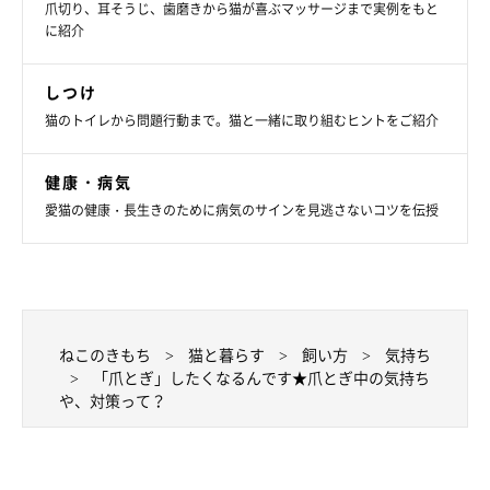
だいたものです。
爪切り、耳そうじ、歯磨きから猫が喜ぶマッサージまで実例をもと
に紹介
※記事と写真に関連性はありませんので予めご了承ください。
しつけ
猫のトイレから問題行動まで。猫と一緒に取り組むヒントをご紹介
健康・病気
愛猫の健康・長生きのために病気のサインを見逃さないコツを伝授
ねこのきもち
猫と暮らす
飼い方
気持ち
「爪とぎ」したくなるんです★爪とぎ中の気持ち
や、対策って？