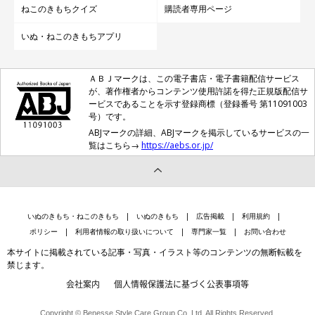
ねこのきもちクイズ
購読者専用ページ
いぬ・ねこのきもちアプリ
ＡＢＪマークは、この電子書店・電子書籍配信サービス
が、著作権者からコンテンツ使用許諾を得た正規版配信サ
ービスであることを示す登録商標（登録番号 第11091003
号）です。
ABJマークの詳細、ABJマークを掲示しているサービスの一
覧はこちら→
https://aebs.or.jp/
いぬのきもち・ねこのきもち
いぬのきもち
広告掲載
利用規約
ポリシー
利用者情報の取り扱いについて
専門家一覧
お問い合わせ
本サイトに掲載されている記事・写真・イラスト等のコンテンツの無断転載を
禁じます。
会社案内
個人情報保護法に基づく公表事項等
Copyright © Benesse Style Care Group Co.,Ltd. All Rights Reserved.