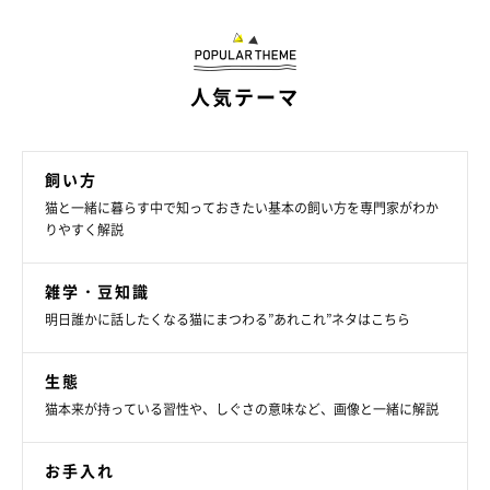
て、出入り口付近に置くのも良いでしょう。
他にも、爪とぎ器が滑って動いてしまわないように滑り止めシー
人気テーマ
トなどを使って固定すれば、猫もストレスなく爪とぎしてくれる
でしょう。
飼い方
猫と一緒に暮らす中で知っておきたい基本の飼い方を専門家がわか
爪をとぐ事は猫の本能。ストレスにならないように、飼い猫でも
りやすく解説
しっかり爪とぎできる環境を作ってあげましょう。愛猫にあった
爪とぎ器の硬さや置き場所など、猫の性質ごとに工夫して選んで
雑学・豆知識
あげてくださいね。
明日誰かに話したくなる猫にまつわる”あれこれ”ネタはこちら
出典／「ねこのきもち」16年7月号『爪とぎしたくなるココロ
生態
は？』
猫本来が持っている習性や、しぐさの意味など、画像と一緒に解説
文／ishikawaA
※写真はアプリ「まいにちのいぬ・ねこのきもち」にご投稿いた
お手入れ