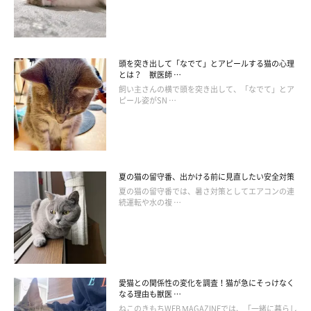
頭を突き出して「なでて」とアピールする猫の心理
とは？ 獣医師 …
飼い主さんの横で頭を突き出して、「なでて」とア
ピール姿がSN …
夏の猫の留守番、出かける前に見直したい安全対策
夏の猫の留守番では、暑さ対策としてエアコンの連
続運転や水の複 …
愛猫との関係性の変化を調査！猫が急にそっけなく
なる理由も獣医 …
ねこのきもちWEB MAGAZINEでは、「一緒に暮らし