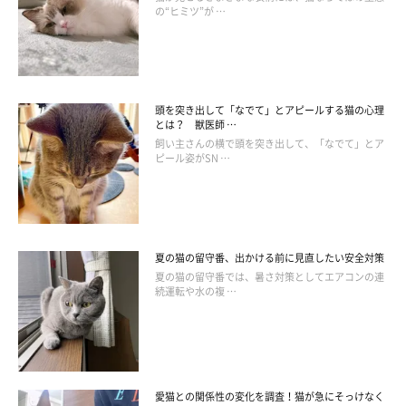
ガニ股に見えますね。あと、両前足にも注目。ちょこんと曲げる
の“ヒミツ”が …
姿で寝ていたら、「うらめし寝」と呼びましょう。
頭を突き出して「なでて」とアピールする猫の心理
とは？ 獣医師 …
飼い主さんの横で頭を突き出して、「なでて」とア
ピール姿がSN …
夏の猫の留守番、出かける前に見直したい安全対策
夏の猫の留守番では、暑さ対策としてエアコンの連
続運転や水の複 …
愛猫との関係性の変化を調査！猫が急にそっけなく