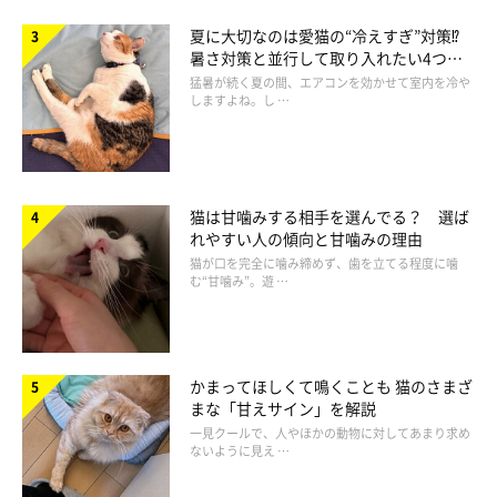
寝。頭に血がのぼっちゃわないかな!?（笑）
夏に大切なのは愛猫の“冷えすぎ”対策⁉
暑さ対策と並行して取り入れたい4つの
工夫
猛暑が続く夏の間、エアコンを効かせて室内を冷や
しますよね。し …
猫は甘噛みする相手を選んでる？ 選ば
れやすい人の傾向と甘噛みの理由
猫が口を完全に噛み締めず、歯を立てる程度に噛
む“甘噛み”。遊 …
かまってほしくて鳴くことも 猫のさまざ
まな「甘えサイン」を解説
一見クールで、人やほかの動物に対してあまり求め
ないように見え …
③ガニ股で…