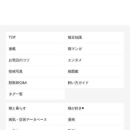
「保護してすぐ、
子猫の頃からヘソ天バンザイで寝て
いました。
初めて見たときはあまりに自然に仰向けで寝ていたので、
『猫っ
てこんなだったっけ？』
と思いましたね」
——たしかに警戒心ゼロのあの姿は、「ほんとに猫!?」と疑いた
TOP
猫豆知識
くなるかもしれません（笑）
連載
猫マンガ
お世話のコツ
エンタメ
投稿写真
猫図鑑
獣医師Q&A
飼い方ガイド
タグ一覧
猫と暮らす
猫が好き♥
病気・症状データベース
漫画