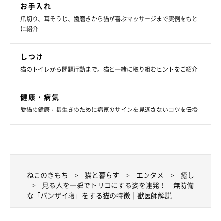
お手入れ
爪切り、耳そうじ、歯磨きから猫が喜ぶマッサージまで実例をもと
に紹介
しつけ
猫のトイレから問題行動まで。猫と一緒に取り組むヒントをご紹介
健康・病気
愛猫の健康・長生きのために病気のサインを見逃さないコツを伝授
ねこのきもち
猫と暮らす
エンタメ
癒し
@taruchoro
見る人を一瞬でトリコにする姿を連発！ 無防備
な「バンザイ寝」をする猫の特徴｜獣医師解説
バンザイ寝をするこんぶちゃんのお顔の近くには、飼い主さんが
保護した子猫ちゃんが！ 伸ばした前足をお互いピタッとつける