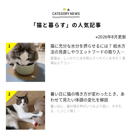
「猫と暮らす」の人気記事
※2026年8月更新
猫に充分な水分を摂らせるには？ 給水方
法の見直しやウエットフードの取り入れ
方を解説
愛猫は、しっかりと水を飲んでくれていますか？ 夏
場はエアコン …
暑い日に猫の鳴き方が変わったとき、あ
わせて見たい体調の変化を解説
@taruchoro
暑い日に、猫の鳴き声がいつもより弱い、かすれ
る、しつこく鳴く …
こちらは、ソファでくつろいでいる瞬間を捉えた1枚。おしりだ
けクッションに乗せる、ちょっと難易度が高めに感じるバンザイ