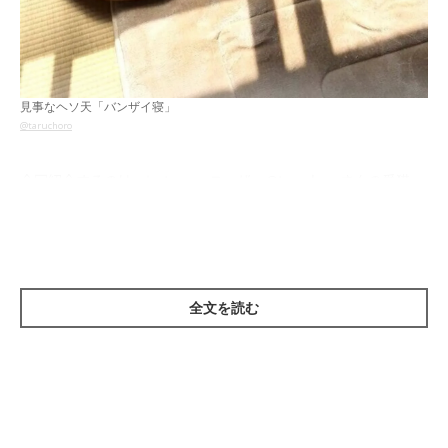
見事なヘソ天「バンザイ寝」
@taruchoro
今回紹介するのは、Instagramユーザー
@taruchoro
さんの愛猫・
こんぶちゃん。寝姿の数々が、どれも「お見事！」といいたくな
るほどに最高だったんです。
全文を読む
①日向ぼっこで…