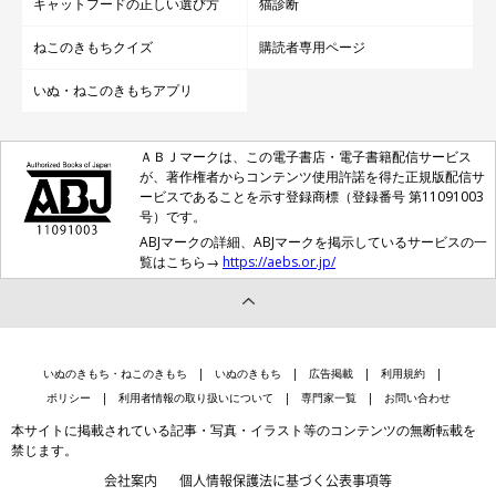
キャットフードの正しい選び方
猫診断
ねこのきもちクイズ
購読者専用ページ
いぬ・ねこのきもちアプリ
こたつでまったり中だけど…ふつう頭を出すのでは？（笑）
ＡＢＪマークは、この電子書店・電子書籍配信サービス
@taruchoro
が、著作権者からコンテンツ使用許諾を得た正規版配信サ
ービスであることを示す登録商標（登録番号 第11091003
号）です。
——飼い主さんから見て、こんぶちゃんはどんなコですか？
ABJマークの詳細、ABJマークを掲示しているサービスの一
覧はこちら→
https://aebs.or.jp/
飼い主さん：
「優しくておおらかで、面倒見がいいです。動ける太っちょで、
子猫のような高い声で鳴きます。ドット柄も可愛くて、触り心地
いぬのきもち・ねこのきもち
いぬのきもち
広告掲載
利用規約
はなんとも言えない素晴らしさがありますね」
ポリシー
利用者情報の取り扱いについて
専門家一覧
お問い合わせ
本サイトに掲載されている記事・写真・イラスト等のコンテンツの無断転載を
禁じます。
会社案内
個人情報保護法に基づく公表事項等