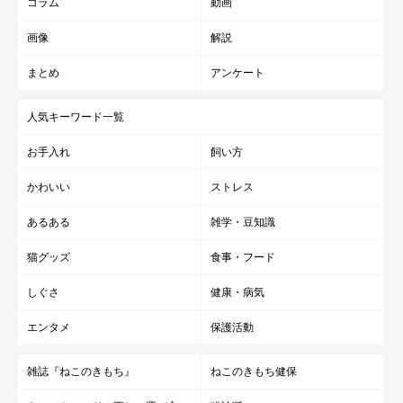
コラム
動画
画像
解説
まとめ
アンケート
優しい性格のこんぶちゃんは、「動ける太っちょ」なと
ころも魅力的
人気キーワード一覧
お手入れ
飼い方
かわいい
ストレス
あるある
雑学・豆知識
猫グッズ
食事・フード
しぐさ
健康・病気
エンタメ
保護活動
雑誌『ねこのきもち』
ねこのきもち健保