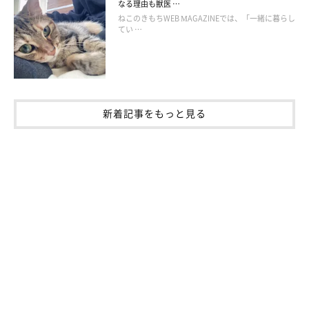
④トンネルの中で…
なる理由も獣医 …
ねこのきもちWEB MAGAZINEでは、「一緒に暮らし
てい …
新着記事をもっと見る
@taruchoro
インパクト大なこちらの写真。猫トンネルの中に上半身だけを入
れた状態でのバンザイ寝です。こんぶちゃん、どうやら暑くて伸