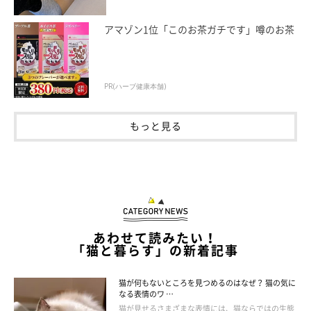
アマゾン1位「このお茶ガチです」噂のお茶
PR(ハーブ健康本舗)
もっと見る
あわせて読みたい！
「猫と暮らす」の新着記事
@taruchoro
猫が何もないところを見つめるのはなぜ？ 猫の気に
なる表情のワ …
こちらは、バンザイ寝を真上から捉えた写真。なるほど……若干
猫が見せるさまざまな表情には、猫ならではの生態