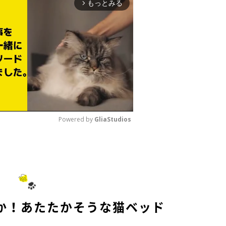
もっとみる
arrow_forward_ios
Powered by 
GliaStudios
M
u
t
e
か！あたたかそうな猫ベッド