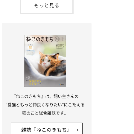
「ね
てお世話を求めるときに鳴き声を使いま
もっと見る
す。子猫なので「ニャー」よりもややか細
い「ミャア」といった鳴き声になります
が、この鳴き声を聞くと成猫が反応すると
いう習性があるようで
『ねこのきもち』は、飼い主さんの
“愛猫ともっと仲良くなりたい”にこたえる
猫のこと総合雑誌です。
雑誌『ねこのきもち』