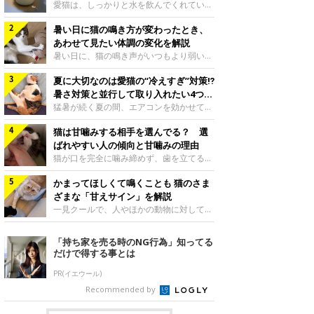
入れ方を解説
愛猫は、しっかりと水を飲んでくれていま
すか？ 夏場はエアコンで室内が涼しいこ
暑い日に猫の鳴き方が変わったとき、
ともあり、猫があまり水を飲まないこと
も。積極的に水分を摂らせるためには、給
あわせて見たい体調の変化を解説
水方法を見直したり、フードから水分を摂
暑い日に、猫の鳴き声がいつもより弱い、
らせたりする方法があります。今回は獣医
かすれる、しつこく鳴くなど、ふだんと違
師の重本仁先生に、猫に水分を摂らせるた
夏に大切なのは愛猫の“冷えすぎ”対策⁉
って聞こえることがあります。 そんなと
めにできるためできる工夫を教えていただ
き、あわせてどのような様子を確認したら
暑さ対策と並行して取り入れたい4つの
きました。ボウルの高さを愛猫の好みにね
よいのでしょうか。暑い日に猫の鳴き方が
工夫
猛暑が続く夏の間、エアコンを効かせて室
このきもち投稿写真ギャラリー水飲みボウ
変わるときの見方や注意したい体調の変化
内を冷やしますよね。しかし、人にとって
ルの高さは、猫が飲むときに頭が胃より下
などについて、ねこのきもち獣医師相談室
猫は甘噛みする相手を選んでる？ 選
は快適な温度でも、猫にとっては温度が低
にならないように設定すると飲みやすいで
の山口みき先生に伺いました。 鳴き方の
すぎることも。暑さ対策と並行して、冷え
ばれやすい人の傾向と甘噛みの理由
しょう。首を深く折り曲げずに済むため、
変化だけで判断せず、全身の様子も確認し
すぎ対策もしっかりと行うことが大切で
猫が口を完全に噛み締めず、歯を立てる程
関節や食道への負
てねこのきもち投稿写真ギャラリー猫の鳴
す。今回は獣医師の重本仁先生に、猫の冷
度に噛む“甘噛み”。遊びやスキンシップの
き方が変わったとき、暑さと関係している
えすぎを防ぐ4つの対策を教えていただき
かまってほしくて鳴くことも 猫のさま
ときに繰り出すことがありますが、同じ家
ように見えることがあります。 ただ、鳴
ました。（1） 冷房の効いていない部屋に
族でも噛まれる頻度に違いがあると感じる
ざまな「甘えサイン」を解説
き声だけで原因を決めるのは難しく、体調
行き来できるようにするねこのきもち投稿
ことも。ねこのきもちWEB MAGAZINEで
一見クールで、人やほかの動物に対してあ
や環境の変化を
写真ギャラリー猫が寒いと感じたときに、
は、飼い主さんたちにアンケートを実施
まり求めないように見える猫。しかし、実
冷気から逃れる「逃げ場」を用意しておき
し、愛猫が甘噛みする相手を選んでいると
は甘えん坊な性格の猫も少なくありませ
「持ち家を売る時のNG行為」知ってる
ましょう。冷房の効いていない部屋や廊下
感じる状況を教えてもらいました。また、
ん。今回は猫たちが出している“甘えサイ
だけで得する事とは
へも自由に行き来できるように、ドアは猫
ねこのきもち獣医師相談室の原駿太朗先生
ン”について、帝京科学大学生命環境学部
が通れる程度に
には、実際に猫は甘噛みする相手を選んで
アニマルサイエンス学科准教授の加隈良枝
PR(イエウール)
いるのか、その真相をお聞きします。約6
先生に教えていただきました。鳴くのは、
Recommended by
割の飼い主さんが「甘噛みする相手を選ん
かまってほしいサインねこのきもち投稿写
でいる」と感じていた※2026年5月実施
真ギャラリーもともと、子猫が親猫に対し