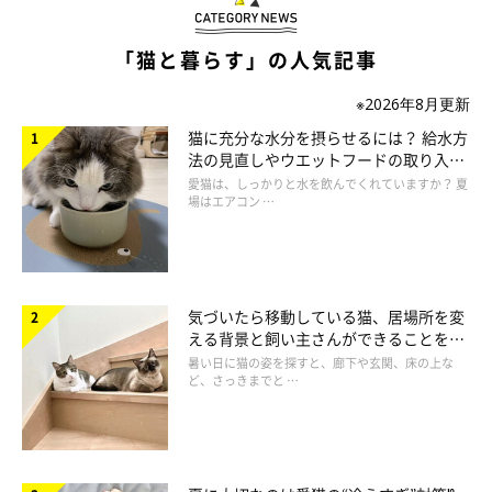
「猫と暮らす」の人気記事
ねこのきもち投稿写真ギャラリー
※2026年8月更新
――先ほど涙が眼瞼の下に流れることで起きるという話がありま
猫に充分な水分を摂らせるには？ 給水方
したが、涙やけの原因は、やはり涙なのでしょうか。
法の見直しやウエットフードの取り入れ
方を解説
愛猫は、しっかりと水を飲んでくれていますか？ 夏
場はエアコン …
岡本先生：
「涙やけをつくる分泌物は涙です」
――どのようなことが原因となって、涙やけができるのでしょう
気づいたら移動している猫、居場所を変
か。
える背景と飼い主さんができることを獣
医師が解説
暑い日に猫の姿を探すと、廊下や玄関、床の上な
ど、さっきまでと …
岡本先生：
「目の病気で涙が過剰に出ている猫は涙やけができます。そのほ
かの原因としては、鼻涙管（びるいかん）が狭かったり、詰まっ
たりして涙を鼻に流せない猫、顔の構造で涙が溢れやすい短頭種