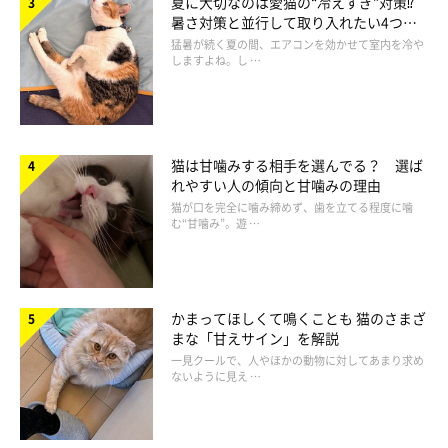
夏に大切なのは愛猫の“冷えすぎ”対策⁉
暑さ対策と並行して取り入れたい4つの
の猫は涙やけができやすいです」
工夫
猛暑が続く夏の間、エアコンを効かせて室内を冷や
しますよね。し …
――涙やけは病気によってできるものと、体の構造からできてし
まうものがあるのですね。
猫は甘噛みする相手を選んでる？ 選ば
れやすい人の傾向と甘噛みの理由
猫が口を完全に噛み締めず、歯を立てる程度に噛
む“甘噛み”。遊 …
かまってほしくて鳴くことも 猫のさまざ
まな「甘えサイン」を解説
一見クールで、人やほかの動物に対してあまり求め
ないように見え …