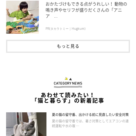
おかたづけもできる点がうれしい！ 動物の
鳴き声やセリフが盛りだくさんの「アニ
ア ...
愛猫の目にできてしまったら！ 涙やけのケア
PR(タカラトミー｜Hugkum)
もっと見る
あわせて読みたい！
「猫と暮らす」の新着記事
夏の猫の留守番、出かける前に見直したい安全対策
夏の猫の留守番では、暑さ対策としてエアコンの連
続運転や水の複 …