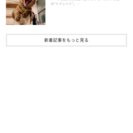
根本的な解決法が違うのですね。いずれの理由にしても、涙やけ
の“トイレハイ”。 …
ができている間は目の周りの清潔を保ってあげる必要がありそう
です。
愛猫の目の周りに変色がある場合は、涙やけかも知れません。目
新着記事をもっと見る
の周辺の色が変わったと思う場合は、一度かかりつけの獣医師さ
んに相談するといいでしょう。
（監修：ねこのきもち獣医師相談室 獣医師・岡本りさ先生）
取材・文／小崎華
※写真はスマホアプリ「いぬ・ねこのきもち」で投稿されたもの
です。
※記事と写真に関連性はありませんので予めご了承ください。