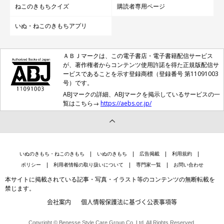
ねこのきもちクイズ
購読者専用ページ
いぬ・ねこのきもちアプリ
ＡＢＪマークは、この電子書店・電子書籍配信サービス
が、著作権者からコンテンツ使用許諾を得た正規版配信サ
ービスであることを示す登録商標（登録番号 第11091003
号）です。
ABJマークの詳細、ABJマークを掲示しているサービスの一
覧はこちら→
https://aebs.or.jp/
いぬのきもち・ねこのきもち
いぬのきもち
広告掲載
利用規約
ポリシー
利用者情報の取り扱いについて
専門家一覧
お問い合わせ
本サイトに掲載されている記事・写真・イラスト等のコンテンツの無断転載を
禁じます。
会社案内
個人情報保護法に基づく公表事項等
Copyright © Benesse Style Care Group Co.,Ltd. All Rights Reserved.