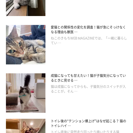
愛猫との関係性の変化を調査！猫が急にそっけなく
ねこのきもち投稿写真ギャラリー
なる理由も獣医 …
ねこのきもちWEB MAGAZINEでは、「一緒に暮らし
てい …
――もし、涙やけができたときは、どのようなケアをすればいい
でしょうか。
岡本先生：
成猫になっても甘えたい！猫が子猫気分になってい
「まず、目の病気の場合は原因を治療することです。体の構造で
るときに見せる …
涙やけしてしまう猫は、湿らせたガーゼやコットンなどで優しく
猫は成猫になってからも、子猫気分のスイッチが入
ることが。そん …
拭き取り、こまめに清潔にしてあげてください。涙やけ用の洗浄
液もありますので、動物病院で処方してもらうのもいいと思いま
す」
トイレ後の“テンション爆上げ”はなぜ起こる？ 猫の
トイレハイ …
――目の病気に起因する涙やけと、体の構造で涙が出る場合では
トイレ直後に突然走り回ったり鳴いたりする猫