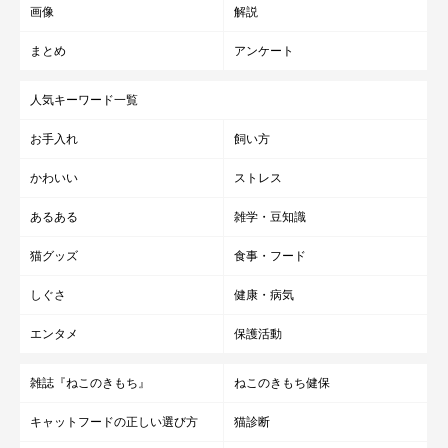
画像
解説
まとめ
アンケート
人気キーワード一覧
お手入れ
飼い方
かわいい
ストレス
あるある
雑学・豆知識
猫グッズ
食事・フード
しぐさ
健康・病気
エンタメ
保護活動
雑誌『ねこのきもち』
ねこのきもち健保
キャットフードの正しい選び方
猫診断