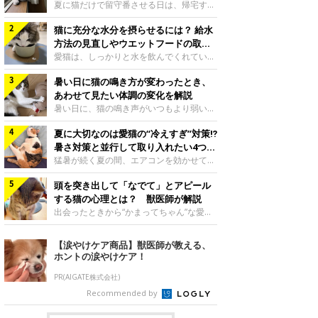
夏に猫だけで留守番させる日は、帰宅する
まで部屋が暑くなりすぎないか、水は足り
猫に充分な水分を摂らせるには？ 給水
るかと気になる飼い主さんもいるでしょ
う。家の中なら安全と思っていても、日中
方法の見直しやウエットフードの取り
は室温が急に上がることがあります。留守
入れ方を解説
愛猫は、しっかりと水を飲んでくれていま
中の暑さから猫を守るために準備したいこ
すか？ 夏場はエアコンで室内が涼しいこ
とや、帰宅後に見たいサインなどについ
暑い日に猫の鳴き方が変わったとき、
ともあり、猫があまり水を飲まないこと
て、ねこのきもち獣医師相談室の岡本りさ
も。積極的に水分を摂らせるためには、給
あわせて見たい体調の変化を解説
先生に伺いました。 留守中は室温が急に
水方法を見直したり、フードから水分を摂
暑い日に、猫の鳴き声がいつもより弱い、
上がることがあるねこのきもち投稿写真ギ
らせたりする方法があります。今回は獣医
かすれる、しつこく鳴くなど、ふだんと違
ャラリー夏の日中は、エアコンが切れると
師の重本仁先生に、猫に水分を摂らせるた
夏に大切なのは愛猫の“冷えすぎ”対策⁉
って聞こえることがあります。 そんなと
室温が急に上昇する場合があります。猫は
めにできるためできる工夫を教えていただ
き、あわせてどのような様子を確認したら
暑さ対策と並行して取り入れたい4つの
自分で涼しい場所を探すのが得意ですが、
きました。ボウルの高さを愛猫の好みにね
よいのでしょうか。暑い日に猫の鳴き方が
工夫
猛暑が続く夏の間、エアコンを効かせて室
部屋全体が暑くなれ
このきもち投稿写真ギャラリー水飲みボウ
変わるときの見方や注意したい体調の変化
内を冷やしますよね。しかし、人にとって
ルの高さは、猫が飲むときに頭が胃より下
などについて、ねこのきもち獣医師相談室
頭を突き出して「なでて」とアピール
は快適な温度でも、猫にとっては温度が低
にならないように設定すると飲みやすいで
の山口みき先生に伺いました。 鳴き方の
すぎることも。暑さ対策と並行して、冷え
する猫の心理とは？ 獣医師が解説
しょう。首を深く折り曲げずに済むため、
変化だけで判断せず、全身の様子も確認し
すぎ対策もしっかりと行うことが大切で
出会ったときから“かまってちゃん”な愛
関節や食道への負
てねこのきもち投稿写真ギャラリー猫の鳴
す。今回は獣医師の重本仁先生に、猫の冷
猫。譲渡会での小鉄くんの様子写真提供／
き方が変わったとき、暑さと関係している
えすぎを防ぐ4つの対策を教えていただき
＠Tore_2021ご紹介するのは、X（旧
【涙やけケア商品】獣医師が教える、
ように見えることがあります。 ただ、鳴
ました。（1） 冷房の効いていない部屋に
Twitter）ユーザー＠Tore_2021さんの愛
ホントの涙やけケア！
き声だけで原因を決めるのは難しく、体調
行き来できるようにするねこのきもち投稿
猫・小鉄くんです。飼い主さんによると、
や環境の変化を
写真ギャラリー猫が寒いと感じたときに、
小鉄くんは元保護猫なのだとか。飼い主さ
PR(AIGATE株式会社)
冷気から逃れる「逃げ場」を用意しておき
ん： 「ペット可のマンションに引っ越し
Recommended by
ましょう。冷房の効いていない部屋や廊下
たので、ずっと飼いたかった猫を探しに
へも自由に行き来できるように、ドアは猫
2016年末に譲渡会に行きました。そこで