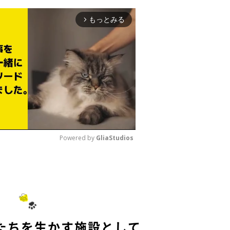
もっとみる
arrow_forward_ios
Powered by 
GliaStudios
M
u
t
e
たちを生かす施設として