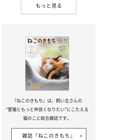
が通れる程度に
出会ったのが小鉄です。当時、小鉄はまだ
もっと見る
1才くらいだったのですが、私たちがケー
ジの中を覗いていると、そっと前足を出し
てきて、私の手の上にのっけてきたん
『ねこのきもち』は、飼い主さんの
“愛猫ともっと仲良くなりたい”にこたえる
猫のこと総合雑誌です。
雑誌『ねこのきもち』