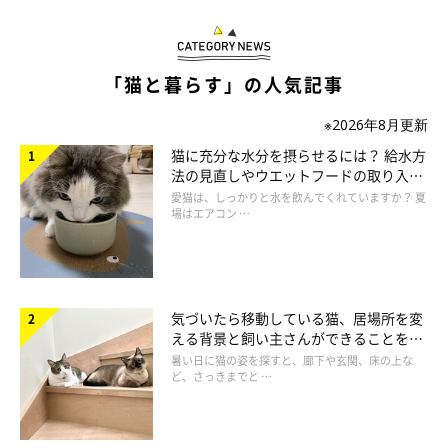
実際に猫を迎え入れてからはどうだった？
「猫と暮らす」の人気記事
※2026年8月更新
猫に充分な水分を摂らせるには？ 給水方
法の見直しやウエットフードの取り入れ
方を解説
愛猫は、しっかりと水を飲んでくれていますか？ 夏
場はエアコン …
気づいたら移動している猫、居場所を変
える背景と飼い主さんができることを獣
医師が解説
暑い日に猫の姿を探すと、廊下や玄関、床の上な
ど、さっきまでと …