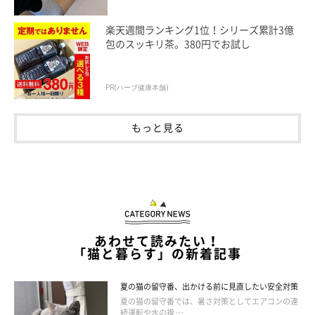
「1カ月くらい物陰に隠れてなかなか姿を見せず、幻の猫
楽天週間ランキング1位！シリーズ累計3億
となっていました。やがて人の前でくつろぐようになりま
包のスッキリ茶。380円でお試し
した」
「1週間トイレにこもって、食事のとき以外、出てこなか
PR(ハーブ健康本舗)
った」
もっと見る
「比較的すぐにゴハンも水も飲んでくれたのですが、2日
目の夜までウンチをしなくてハラハラしました」
あわせて読みたい！
「猫と暮らす」の新着記事
夏の猫の留守番、出かける前に見直したい安全対策
夏の猫の留守番では、暑さ対策としてエアコンの連
続運転や水の複 …