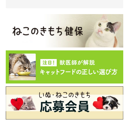
「まずは、先ほどお伝えしたように体温の維持です。夏以外だと
思った以上に夜などが冷えがちなので、常に温かい状況を意識的
につくってあげましょう。
また、小さいころは一度に多くを食べられないぶん、
食事は少し
ずつ何度もする必要が
あります。ミルクなどがまだ必要なくらい
だと1～2時間おき、離乳食になっていても4～6時間おきに細か
く食事を与えるようにしましょう。子猫は自分で排泄するのも苦
手なので、食事の前後でお尻を刺激して、排便・排尿を促してあ
げることも大切です」
猫を迎え入れるためにしっかり準備している人もいれば、突然猫
を保護することになった人まで、さまざまな体験談がありました
ね。猫を自分から迎え入れるにせよ、生まれたての子猫を拾って
しまった場合にせよ、何が必要でまず何をすべきか、できるだけ
頭に入れておくことが大切です。