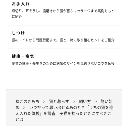
お手入れ
爪切り、耳そうじ、歯磨きから猫が喜ぶマッサージまで実例をもと
に紹介
ねこのきもち投稿写真ギャラリー
しつけ
最後に、生まれたての子猫を拾った場合にまずすべきことや、注
猫のトイレから問題行動まで。猫と一緒に取り組むヒントをご紹介
意点などについて、ねこのきもち獣医師相談室の原駿太朗先生に
教えていただきました。
健康・病気
愛猫の健康・長生きのために病気のサインを見逃さないコツを伝授
――生まれたての子猫を道で拾ったとき、はじめに気をつけるべ
きことについて教えてください。
原先生：
「生まれたての子猫を拾う際は、
拾い上げる前にまわりに母猫ら
ねこのきもち
猫と暮らす
飼い方
飼い始
しき猫がいないかをしっかりと確認
してから拾い上げるようにし
め
いつだって思い出せるあのとき「うちの猫を迎
ましょう。不用意に人が関与してしまうことで母猫が警戒をして
え入れた体験」を調査 子猫を拾ったときにすべきこ
とは
しまい、そのコのお世話を急にやめてしまうこともあります」