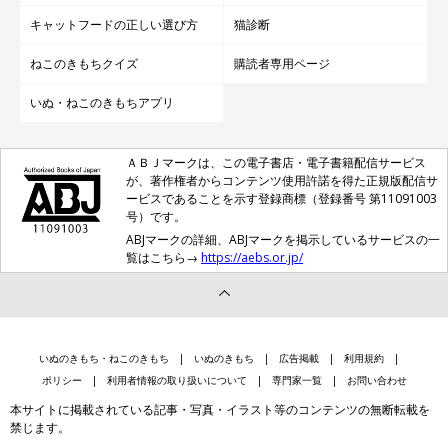
キャットフードの正しい選び方
猫診断
ねこのきもちクイズ
購読者専用ページ
いぬ・ねこのきもちアプリ
ＡＢＪマークは、この電子書店・電子書籍配信サービス
が、著作権者からコンテンツ使用許諾を得た正規版配信サ
ービスであることを示す登録商標（登録番号 第11091003
号）です。
ABJマークの詳細、ABJマークを掲示しているサービスの一
覧はこちら→
https://aebs.or.jp/
いぬのきもち・ねこのきもち
いぬのきもち
広告掲載
利用規約
ポリシー
利用者情報の取り扱いについて
専門家一覧
お問い合わせ
本サイトに掲載されている記事・写真・イラスト等のコンテンツの無断転載を
禁じます。