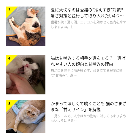
夏に大切なのは愛猫の“冷えすぎ”対策⁉
暑さ対策と並行して取り入れたい4つの
工夫
猛暑が続く夏の間、エアコンを効かせて室内を冷や
ねこのきもち投稿写真ギャラリー
しますよね。し …
さらに、実際に猫を迎え入れたときの様子や、愛猫を迎え入れて
からの体験について聞いたところ、以下のようなエピソードが寄
せられました。
猫は甘噛みする相手を選んでる？ 選ば
れやすい人の傾向と甘噛みの理由
※2020年11月実施「ねこのきもちアプリ」内アンケート調査
猫が口を完全に噛み締めず、歯を立てる程度に噛
（回答者数 112人）
む“甘噛み”。遊 …
迎え入れたときの猫の様子
かまってほしくて鳴くことも 猫のさまざ
まな「甘えサイン」を解説
「1才半の保護猫で、性格は臆病ということだったので、
一見クールで、人やほかの動物に対してあまり求め
ないように見え …
ケージ内に小さなダンボールを用意していたら、ずっとそ
こで丸まっていた」