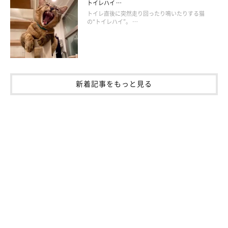
り、走ったりするんだ、と。あと、観葉植物を片っ端から
トイレハイ …
食べられた。具合が悪くならないかずっと見ていました。
トイレ直後に突然走り回ったり鳴いたりする猫
の“トイレハイ”。 …
今は全て撤去しました」
新着記事をもっと見る