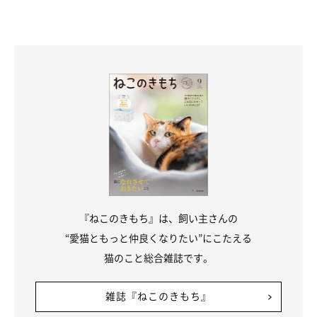
――拾った子猫を家につれて帰るとき、どのようなものを用意す
ればよいでしょうか。家にありそうなものや、コンビニなどで手
に入りやすいものを教えてください。
原先生：
「生まれたばかりの子猫は、自分自身の体の機能を維持すること
もまだうまくできません。とくに体温が下がりやすいので、
タオ
ルや湯たんぽなどをうまく使って体温が下がらないようにしてあ
げ
ましょう。段ボールや大きめのカゴを使って、簡易的な寝床を
作るのもおすすめです」
『ねこのきもち』は、飼い主さんの
“愛猫ともっと仲良くなりたい”にこたえる
――拾った子猫をすぐには病院に連れていけない場合、どのよう
猫のこと総合雑誌です。
なことに気をつけてお世話をするといいでしょうか。
雑誌『ねこのきもち』
原先生：