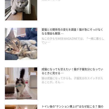
愛猫との関係性の変化を調査！猫が急にそっけなく
なる理由も獣医 …
ねこのきもちWEB MAGAZINEでは、「一緒に暮らし
迎え入れてから起こった猫の困りごと
てい …
「ソファの底のぬい目を噛み 隙間から中に入ってしまい
ました……。なんとか破って出しましたが、ソファは粗大
成猫になっても甘えたい！猫が子猫気分になってい
ゴミに……」
るときに見せる …
猫は成猫になってからも、子猫気分のスイッチが入
「そこはやめてーという所での爪とぎと、行って欲しくな
ることが。そん …
い所に行きたがること。あとは『遊べー、かまえー』の夜
鳴きです。これが一番困りました」
「夜の大運動会にビックリした。こんなに激しく跳んだ
トイレ後の“テンション爆上げ”はなぜ起こる？ 猫の