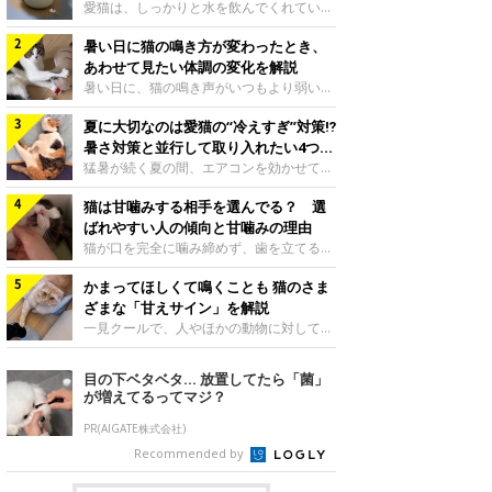
入れ方を解説
愛猫は、しっかりと水を飲んでくれていま
すか？ 夏場はエアコンで室内が涼しいこ
暑い日に猫の鳴き方が変わったとき、
ともあり、猫があまり水を飲まないこと
も。積極的に水分を摂らせるためには、給
あわせて見たい体調の変化を解説
水方法を見直したり、フードから水分を摂
暑い日に、猫の鳴き声がいつもより弱い、
らせたりする方法があります。今回は獣医
かすれる、しつこく鳴くなど、ふだんと違
師の重本仁先生に、猫に水分を摂らせるた
夏に大切なのは愛猫の“冷えすぎ”対策⁉
って聞こえることがあります。 そんなと
めにできるためできる工夫を教えていただ
き、あわせてどのような様子を確認したら
暑さ対策と並行して取り入れたい4つの
きました。ボウルの高さを愛猫の好みにね
よいのでしょうか。暑い日に猫の鳴き方が
工夫
猛暑が続く夏の間、エアコンを効かせて室
このきもち投稿写真ギャラリー水飲みボウ
変わるときの見方や注意したい体調の変化
内を冷やしますよね。しかし、人にとって
ルの高さは、猫が飲むときに頭が胃より下
などについて、ねこのきもち獣医師相談室
猫は甘噛みする相手を選んでる？ 選
は快適な温度でも、猫にとっては温度が低
にならないように設定すると飲みやすいで
の山口みき先生に伺いました。 鳴き方の
すぎることも。暑さ対策と並行して、冷え
ばれやすい人の傾向と甘噛みの理由
しょう。首を深く折り曲げずに済むため、
変化だけで判断せず、全身の様子も確認し
すぎ対策もしっかりと行うことが大切で
猫が口を完全に噛み締めず、歯を立てる程
関節や食道への負
てねこのきもち投稿写真ギャラリー猫の鳴
す。今回は獣医師の重本仁先生に、猫の冷
度に噛む“甘噛み”。遊びやスキンシップの
き方が変わったとき、暑さと関係している
えすぎを防ぐ4つの対策を教えていただき
かまってほしくて鳴くことも 猫のさま
ときに繰り出すことがありますが、同じ家
ように見えることがあります。 ただ、鳴
ました。（1） 冷房の効いていない部屋に
族でも噛まれる頻度に違いがあると感じる
ざまな「甘えサイン」を解説
き声だけで原因を決めるのは難しく、体調
行き来できるようにするねこのきもち投稿
ことも。ねこのきもちWEB MAGAZINEで
一見クールで、人やほかの動物に対してあ
や環境の変化を
写真ギャラリー猫が寒いと感じたときに、
は、飼い主さんたちにアンケートを実施
まり求めないように見える猫。しかし、実
冷気から逃れる「逃げ場」を用意しておき
し、愛猫が甘噛みする相手を選んでいると
は甘えん坊な性格の猫も少なくありませ
目の下ベタベタ… 放置してたら「菌」
ましょう。冷房の効いていない部屋や廊下
感じる状況を教えてもらいました。また、
ん。今回は猫たちが出している“甘えサイ
が増えてるってマジ？
へも自由に行き来できるように、ドアは猫
ねこのきもち獣医師相談室の原駿太朗先生
ン”について、帝京科学大学生命環境学部
が通れる程度に
には、実際に猫は甘噛みする相手を選んで
アニマルサイエンス学科准教授の加隈良枝
PR(AIGATE株式会社)
いるのか、その真相をお聞きします。約6
先生に教えていただきました。鳴くのは、
Recommended by
割の飼い主さんが「甘噛みする相手を選ん
かまってほしいサインねこのきもち投稿写
でいる」と感じていた※2026年5月実施
真ギャラリーもともと、子猫が親猫に対し