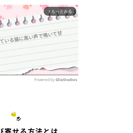
もっとみる
arrow_forward_ios
Powered by 
GliaStudios
M
u
t
e
び寄せる方法とは