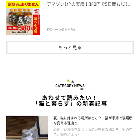
アマゾン1位の実績！380円で5日間お試し。
「数時間経ってもずっと同じ場所にいるときは、少し触れたり声
をかけたりし、変化を見るのがよいでしょう」
PR(ハーブ健康本舗)
――一時的なものではない場合には、体調不良の可能性があると
いうことですね。飼い主さんのその後の対応に活かせそうです。
もっと見る
原先生の経験上、猫の調子が悪いとき、ふだん全くいたことのな
いような場所にいることがあるそうです。日頃から猫の様子をよ
く見ておくと、体調不良との区別がしやすいでしょう。
あわせて読みたい！
（監修：ねこのきもち獣医師相談室 獣医師・原駿太朗先生）
「猫と暮らす」の新着記事
取材・文／平岡紗季
※記事と写真に関連性はありませんので予めご了承ください。
夏、猫に好まれる場所はどこ？ 猫が季節で寝場所
を変える理由と …
※記事の内容は2024年6月時点の情報です。
心地いい場所を見つけるのが得意な猫たち。家の中
で、季節によっ …