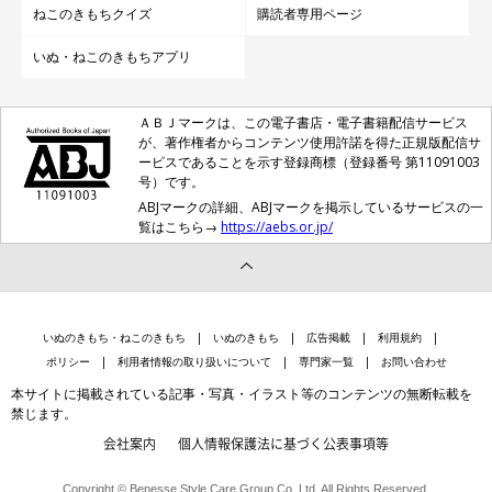
ねこのきもちクイズ
購読者専用ページ
いぬ・ねこのきもちアプリ
ＡＢＪマークは、この電子書店・電子書籍配信サービス
が、著作権者からコンテンツ使用許諾を得た正規版配信サ
ービスであることを示す登録商標（登録番号 第11091003
号）です。
ABJマークの詳細、ABJマークを掲示しているサービスの一
覧はこちら→
https://aebs.or.jp/
いぬのきもち・ねこのきもち
いぬのきもち
広告掲載
利用規約
ポリシー
利用者情報の取り扱いについて
専門家一覧
お問い合わせ
本サイトに掲載されている記事・写真・イラスト等のコンテンツの無断転載を
禁じます。
会社案内
個人情報保護法に基づく公表事項等
Copyright © Benesse Style Care Group Co.,Ltd. All Rights Reserved.