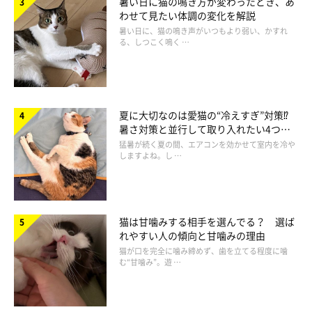
暑い日に猫の鳴き方が変わったとき、あ
猫の体調が悪い場合もあるため確認を
わせて見たい体調の変化を解説
暑い日に、猫の鳴き声がいつもより弱い、かすれ
る、しつこく鳴く …
夏に大切なのは愛猫の“冷えすぎ”対策⁉
暑さ対策と並行して取り入れたい4つの
工夫
猛暑が続く夏の間、エアコンを効かせて室内を冷や
しますよね。し …
rai/gettyimages
猫は甘噛みする相手を選んでる？ 選ば
れやすい人の傾向と甘噛みの理由
猫が口を完全に噛み締めず、歯を立てる程度に噛
――一方で心配なのが、具合が悪いために猫が触れ合いを避ける
む“甘噛み”。遊 …
場合です。猫の具合が悪いときの見分け方はあるのでしょうか。
原先生：