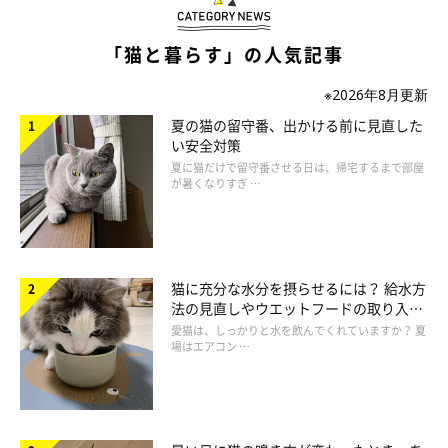
――一時的なものだとわかれば、飼い主さんも安心して猫の気持
ちに寄り添えますね。
「猫と暮らす」の人気記事
※2026年8月更新
夏の猫の留守番、出かける前に見直した
い安全対策
夏に猫だけで留守番させる日は、帰宅するまで部屋
が暑くなりすぎ …
猫に充分な水分を摂らせるには？ 給水方
法の見直しやウエットフードの取り入れ
方を解説
愛猫は、しっかりと水を飲んでくれていますか？ 夏
場はエアコン …