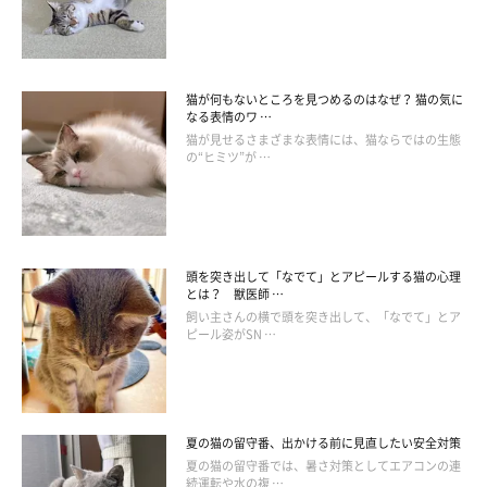
猫が何もないところを見つめるのはなぜ？ 猫の気に
なる表情のワ …
猫が見せるさまざまな表情には、猫ならではの生態
の“ヒミツ”が …
頭を突き出して「なでて」とアピールする猫の心理
とは？ 獣医師 …
飼い主さんの横で頭を突き出して、「なでて」とア
ピール姿がSN …
夏の猫の留守番、出かける前に見直したい安全対策
夏の猫の留守番では、暑さ対策としてエアコンの連
続運転や水の複 …