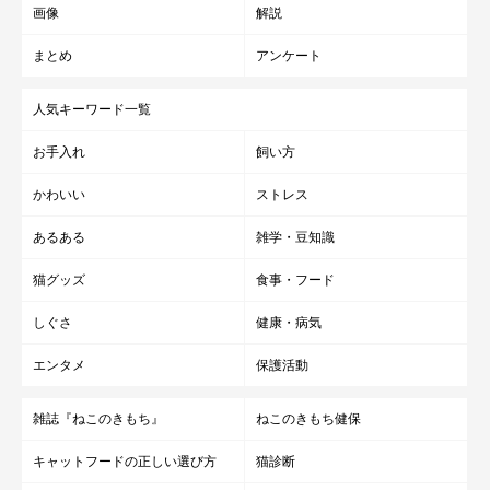
画像
解説
まとめ
アンケート
人気キーワード一覧
お手入れ
飼い方
かわいい
ストレス
あるある
雑学・豆知識
猫グッズ
食事・フード
しぐさ
健康・病気
エンタメ
保護活動
雑誌『ねこのきもち』
ねこのきもち健保
キャットフードの正しい選び方
猫診断