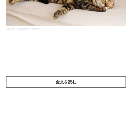
Guven Polat/gettyimages
――いつも触れ合っている猫がそばに寄ってこないと、猫の様子
が気になる飼い主さんもいらっしゃるかと思います。猫が飼い主
さんとの触れ合いを避けようとするのは、どのようなときでしょ
うか。
全文を読む
原先生：
「猫の機嫌がよくないときや、病院へ行ったあとで疲れていると
き、また、ゆっくりのんびりと寝たいときなどは、“ひとり”静か
に過ごしたいのではないかと思います」