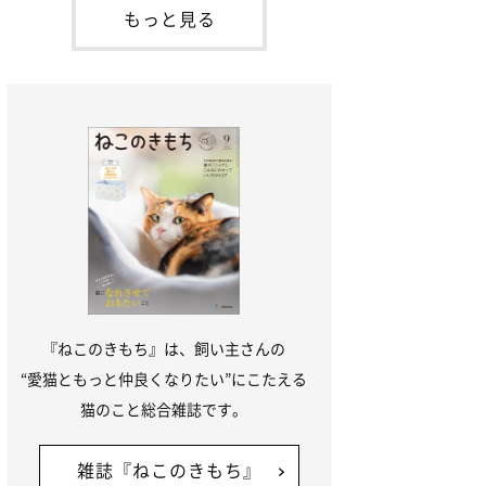
が通れる程度に
には、実際に猫は甘噛みする相手を選んで
もっと見る
いるのか、その真相をお聞きします。約6
割の飼い主さんが「甘噛みする相手を選ん
でいる」と感じていた※2026年5月実施
「ね
『ねこのきもち』は、飼い主さんの
“愛猫ともっと仲良くなりたい”にこたえる
猫のこと総合雑誌です。
雑誌『ねこのきもち』