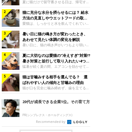
夏に猫だけで留守番させる日は、帰宅する
まで部屋が暑くなりすぎないか、水は足り
猫に充分な水分を摂らせるには？ 給水
るかと気になる飼い主さんもいるでしょ
う。家の中なら安全と思っていても、日中
方法の見直しやウエットフードの取り
は室温が急に上がることがあります。留守
入れ方を解説
愛猫は、しっかりと水を飲んでくれていま
中の暑さから猫を守るために準備したいこ
すか？ 夏場はエアコンで室内が涼しいこ
とや、帰宅後に見たいサインなどについ
暑い日に猫の鳴き方が変わったとき、
ともあり、猫があまり水を飲まないこと
て、ねこのきもち獣医師相談室の岡本りさ
も。積極的に水分を摂らせるためには、給
あわせて見たい体調の変化を解説
先生に伺いました。 留守中は室温が急に
水方法を見直したり、フードから水分を摂
暑い日に、猫の鳴き声がいつもより弱い、
上がることがあるねこのきもち投稿写真ギ
らせたりする方法があります。今回は獣医
かすれる、しつこく鳴くなど、ふだんと違
ャラリー夏の日中は、エアコンが切れると
師の重本仁先生に、猫に水分を摂らせるた
夏に大切なのは愛猫の“冷えすぎ”対策⁉
って聞こえることがあります。 そんなと
室温が急に上昇する場合があります。猫は
めにできるためできる工夫を教えていただ
き、あわせてどのような様子を確認したら
暑さ対策と並行して取り入れたい4つの
自分で涼しい場所を探すのが得意ですが、
きました。ボウルの高さを愛猫の好みにね
よいのでしょうか。暑い日に猫の鳴き方が
工夫
猛暑が続く夏の間、エアコンを効かせて室
部屋全体が暑くなれ
このきもち投稿写真ギャラリー水飲みボウ
変わるときの見方や注意したい体調の変化
内を冷やしますよね。しかし、人にとって
ルの高さは、猫が飲むときに頭が胃より下
などについて、ねこのきもち獣医師相談室
猫は甘噛みする相手を選んでる？ 選
は快適な温度でも、猫にとっては温度が低
にならないように設定すると飲みやすいで
の山口みき先生に伺いました。 鳴き方の
すぎることも。暑さ対策と並行して、冷え
ばれやすい人の傾向と甘噛みの理由
しょう。首を深く折り曲げずに済むため、
変化だけで判断せず、全身の様子も確認し
すぎ対策もしっかりと行うことが大切で
猫が口を完全に噛み締めず、歯を立てる程
関節や食道への負
てねこのきもち投稿写真ギャラリー猫の鳴
す。今回は獣医師の重本仁先生に、猫の冷
度に噛む“甘噛み”。遊びやスキンシップの
き方が変わったとき、暑さと関係している
えすぎを防ぐ4つの対策を教えていただき
ときに繰り出すことがありますが、同じ家
20代が成長できる企業1位。その育て方
ように見えることがあります。 ただ、鳴
ました。（1） 冷房の効いていない部屋に
族でも噛まれる頻度に違いがあると感じる
き声だけで原因を決めるのは難しく、体調
行き来できるようにするねこのきもち投稿
ことも。ねこのきもちWEB MAGAZINEで
や環境の変化を
写真ギャラリー猫が寒いと感じたときに、
は、飼い主さんたちにアンケートを実施
PR(シンプレクス・ホールディングス)
冷気から逃れる「逃げ場」を用意しておき
し、愛猫が甘噛みする相手を選んでいると
Recommended by
ましょう。冷房の効いていない部屋や廊下
感じる状況を教えてもらいました。また、
へも自由に行き来できるように、ドアは猫
ねこのきもち獣医師相談室の原駿太朗先生