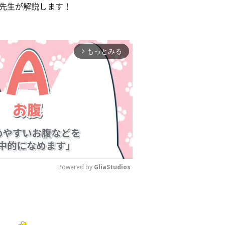
先生が解説します！
もっとみる
arrow_forward_ios
Powered by 
GliaStudios
M
u
t