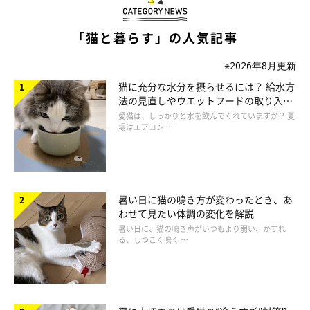
猫が好む爪とぎ器はどのようなもの？ 観察
「猫と暮らす」の人気記事
してみよう！
※2026年8月更新
猫に充分な水分を摂らせるには？ 給水方
法の見直しやウエットフードの取り入れ
方を解説
愛猫は、しっかりと水を飲んでくれていますか？ 夏
場はエアコン …
暑い日に猫の鳴き方が変わったとき、あ
わせて見たい体調の変化を解説
暑い日に、猫の鳴き声がいつもより弱い、かすれ
る、しつこく鳴く …