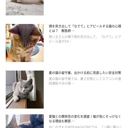
頭を突き出して「なでて」とアピールする猫の心理
とは？ 獣医師 …
飼い主さんの横で頭を突き出して、「なでて」とア
ピール姿がSN …
夏の猫の留守番、出かける前に見直したい安全対策
夏の猫の留守番では、暑さ対策としてエアコンの連
どうしても困った場所で爪とぎをしてしまう
続運転や水の複 …
猫への対処法
愛猫との関係性の変化を調査！猫が急にそっけなく
なる理由も獣医 …
ねこのきもちWEB MAGAZINEでは、「一緒に暮らし