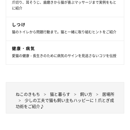
爪切り、耳そうじ、歯磨きから猫が喜ぶマッサージまで実例をもと
に紹介
しつけ
猫のトイレから問題行動まで。猫と一緒に取り組むヒントをご紹介
ちょっとした工夫で猫も飼い主さんもハッピ
健康・病気
ーに♪
愛猫の健康・長生きのために病気のサインを見逃さないコツを伝授
ねこのきもち
猫と暮らす
飼い方
居場所
少しの工夫で猫も飼い主もハッピーに！爪とぎ成
功術をご紹介♪