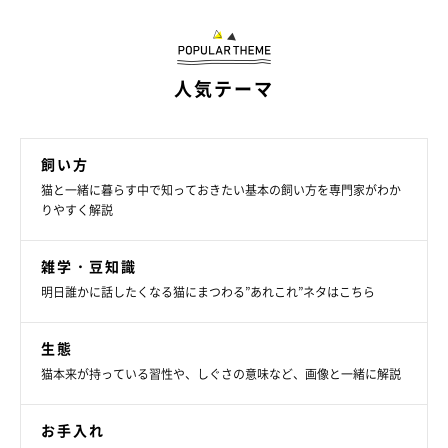
●対処例
・気分転換できる場所として、高い所に猫の居場所を作ってあげ
人気テーマ
る
・爪とぎされて困る場所に、あえて取替えができるツルツル素材
飼い方
のカバーなどをかける
猫と一緒に暮らす中で知っておきたい基本の飼い方を専門家がわか
・寝床では爪とぎをしない習性を逆手にとってベッドを置く
りやすく解説
雑学・豆知識
明日誰かに話したくなる猫にまつわる”あれこれ”ネタはこちら
生態
猫本来が持っている習性や、しぐさの意味など、画像と一緒に解説
お手入れ