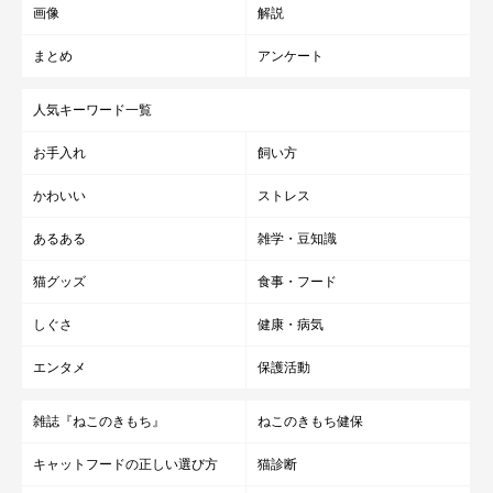
画像
解説
まとめ
アンケート
人気キーワード一覧
お手入れ
飼い方
かわいい
ストレス
あるある
雑学・豆知識
猫グッズ
食事・フード
しぐさ
健康・病気
エンタメ
保護活動
雑誌『ねこのきもち』
ねこのきもち健保
キャットフードの正しい選び方
猫診断