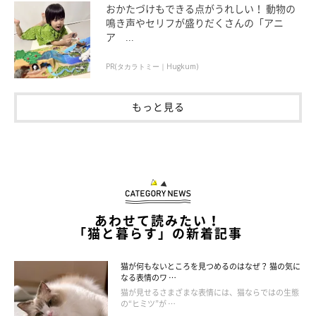
おかたづけもできる点がうれしい！ 動物の
鳴き声やセリフが盛りだくさんの「アニ
ソファーやカーペットで爪とぎをしていたり、爪とぎ器にあまり
ア ...
体重をかけたりしていないようなら、爪が引っかかりやすく、柔
らかい布のような素材が好きなタイプでしょう。
PR(タカラトミー｜Hugkum)
●置き方
もっと見る
・床に垂直に置く
・床に水平に置く
滑り止めシートやテープで動かないようしっかりと固定すれば、
あわせて読みたい！
動かない家具などで爪を研いでしまう心配も少なくなりますよ。
「猫と暮らす」の新着記事
猫が何もないところを見つめるのはなぜ？ 猫の気に
なる表情のワ …
猫が見せるさまざまな表情には、猫ならではの生態
の“ヒミツ”が …