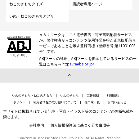
ねこのきもちクイズ
購読者専用ページ
いぬ・ねこのきもちアプリ
ＡＢＪマークは、この電子書店・電子書籍配信サービス
が、著作権者からコンテンツ使用許諾を得た正規版配信サ
ービスであることを示す登録商標（登録番号 第11091003
号）です。
ABJマークの詳細、ABJマークを掲示しているサービスの一
覧はこちら→
https://aebs.or.jp/
いぬのきもち・ねこのきもち
いぬのきもち
広告掲載
利用規約
ポリシー
利用者情報の取り扱いについて
専門家一覧
お問い合わせ
本サイトに掲載されている記事・写真・イラスト等のコンテンツの無断転載を
禁じます。
会社案内
個人情報保護法に基づく公表事項等
Copyright © Benesse Style Care Group Co.,Ltd. All Rights Reserved.