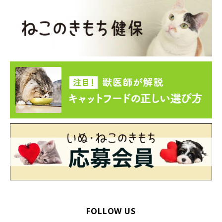
だもの バリバリ爪とぎしたくなる！そのココロは？ 今日からで
きる対策付き』（監修：哺乳動物学者 川崎市環境影響評価審議
会委員 「ねこの博物館」館長 日本動物科学研究所所長 今泉忠明
先生）
文／nishiyuka
※写真はスマホアプリ「いぬ・ねこのきもち」で投稿されたもの
です。
※記事と写真に関連性はありませんので予めご了承ください。
FOLLOW US