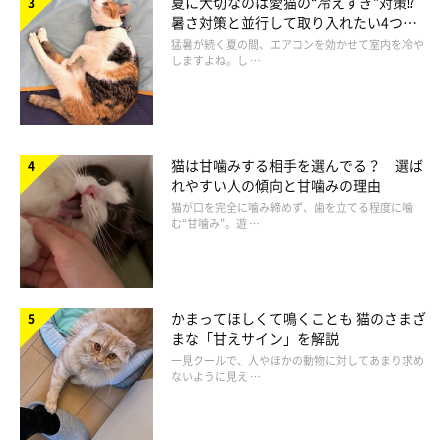
夏に大切なのは愛猫の“冷えすぎ”対策⁉
暑さ対策と並行して取り入れたい4つの
工夫
猛暑が続く夏の間、エアコンを効かせて室内を冷や
しますよね。し …
猫は甘噛みする相手を選んでる？ 選ば
れやすい人の傾向と甘噛みの理由
猫が口を完全に噛み締めず、歯を立てる程度に噛
む“甘噛み”。遊 …
ねこのきもち投稿写真ギャラリー
猫の爪とぎの様子を観察し、どんな素材や置き方が好みかどうか
をチェックしてみましょう！
かまってほしくて鳴くことも 猫のさまざ
まな「甘えサイン」を解説
一見クールで、人やほかの動物に対してあまり求め
●素材の種類
ないように見え …
・布、段ボール、麻、木（柔らかい素材→硬い素材の順）