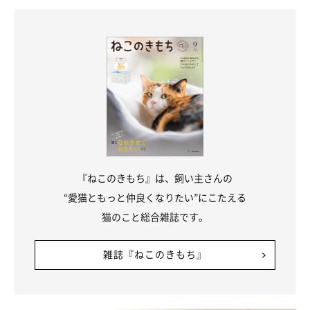
ねこのきもち投稿写真ギャラリー
『ねこのきもち』は、飼い主さんの
猫が好む爪とぎ環境を整え、困った爪とぎが少なくなれば、猫も
“愛猫ともっと仲良くなりたい”にこたえる
飼い主さんもハッピーですね！
猫のこと総合雑誌です。
そしてたまには猫のストレス解消のため、爪をとぐ素振りを見せ
雑誌『ねこのきもち』
たら、あえて先に遊びに誘ってみることも大切ですよ。
参考／「ねこのきもち」2016年7月号『シリーズ第一弾 だって猫