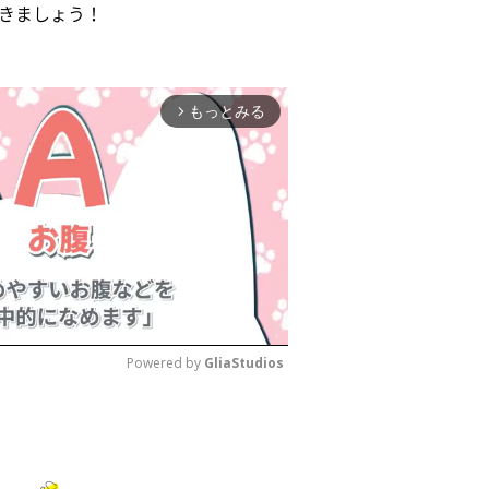
きましょう！
もっとみる
arrow_forward_ios
Powered by 
GliaStudios
M
u
t