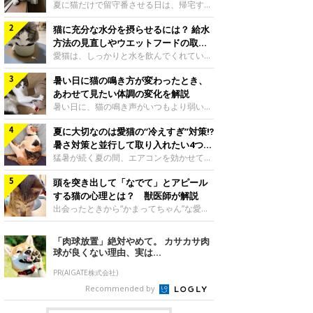
夏に猫だけで留守番させる日は、帰宅する
まで部屋が暑くなりすぎないか、水は足り
猫に充分な水分を摂らせるには？ 給水
るかと気になる飼い主さんもいるでしょ
う。家の中なら安全と思っていても、日中
方法の見直しやウエットフードの取り
は室温が急に上がることがあります。留守
入れ方を解説
愛猫は、しっかりと水を飲んでくれていま
中の暑さから猫を守るために準備したいこ
すか？ 夏場はエアコンで室内が涼しいこ
とや、帰宅後に見たいサインなどについ
暑い日に猫の鳴き方が変わったとき、
ともあり、猫があまり水を飲まないこと
て、ねこのきもち獣医師相談室の岡本りさ
も。積極的に水分を摂らせるためには、給
あわせて見たい体調の変化を解説
先生に伺いました。 留守中は室温が急に
水方法を見直したり、フードから水分を摂
暑い日に、猫の鳴き声がいつもより弱い、
上がることがあるねこのきもち投稿写真ギ
らせたりする方法があります。今回は獣医
かすれる、しつこく鳴くなど、ふだんと違
ャラリー夏の日中は、エアコンが切れると
師の重本仁先生に、猫に水分を摂らせるた
夏に大切なのは愛猫の“冷えすぎ”対策⁉
って聞こえることがあります。 そんなと
室温が急に上昇する場合があります。猫は
めにできるためできる工夫を教えていただ
き、あわせてどのような様子を確認したら
暑さ対策と並行して取り入れたい4つの
自分で涼しい場所を探すのが得意ですが、
きました。ボウルの高さを愛猫の好みにね
よいのでしょうか。暑い日に猫の鳴き方が
工夫
猛暑が続く夏の間、エアコンを効かせて室
部屋全体が暑くなれ
このきもち投稿写真ギャラリー水飲みボウ
変わるときの見方や注意したい体調の変化
内を冷やしますよね。しかし、人にとって
ルの高さは、猫が飲むときに頭が胃より下
などについて、ねこのきもち獣医師相談室
頭を突き出して「なでて」とアピール
は快適な温度でも、猫にとっては温度が低
にならないように設定すると飲みやすいで
の山口みき先生に伺いました。 鳴き方の
すぎることも。暑さ対策と並行して、冷え
する猫の心理とは？ 獣医師が解説
しょう。首を深く折り曲げずに済むため、
変化だけで判断せず、全身の様子も確認し
すぎ対策もしっかりと行うことが大切で
出会ったときから“かまってちゃん”な愛
関節や食道への負
てねこのきもち投稿写真ギャラリー猫の鳴
す。今回は獣医師の重本仁先生に、猫の冷
猫。譲渡会での小鉄くんの様子写真提供／
き方が変わったとき、暑さと関係している
えすぎを防ぐ4つの対策を教えていただき
＠Tore_2021ご紹介するのは、X（旧
「肉球放置」絶対やめて。 カサカサ肉
ように見えることがあります。 ただ、鳴
ました。（1） 冷房の効いていない部屋に
Twitter）ユーザー＠Tore_2021さんの愛
球が良くない理由、実は...
き声だけで原因を決めるのは難しく、体調
行き来できるようにするねこのきもち投稿
猫・小鉄くんです。飼い主さんによると、
や環境の変化を
写真ギャラリー猫が寒いと感じたときに、
小鉄くんは元保護猫なのだとか。飼い主さ
PR(AIGATE株式会社)
冷気から逃れる「逃げ場」を用意しておき
ん： 「ペット可のマンションに引っ越し
Recommended by
ましょう。冷房の効いていない部屋や廊下
たので、ずっと飼いたかった猫を探しに
へも自由に行き来できるように、ドアは猫
2016年末に譲渡会に行きました。そこで