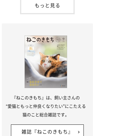
が通れる程度に
出会ったのが小鉄です。当時、小鉄はまだ
もっと見る
1才くらいだったのですが、私たちがケー
ジの中を覗いていると、そっと前足を出し
てきて、私の手の上にのっけてきたん
『ねこのきもち』は、飼い主さんの
“愛猫ともっと仲良くなりたい”にこたえる
猫のこと総合雑誌です。
雑誌『ねこのきもち』