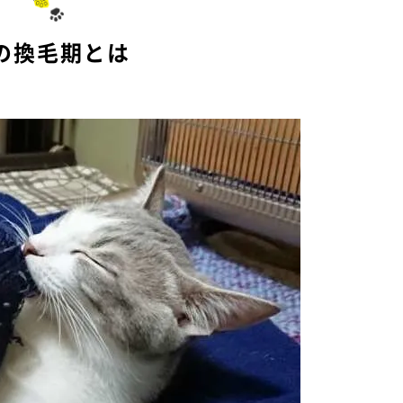
e
の換毛期とは