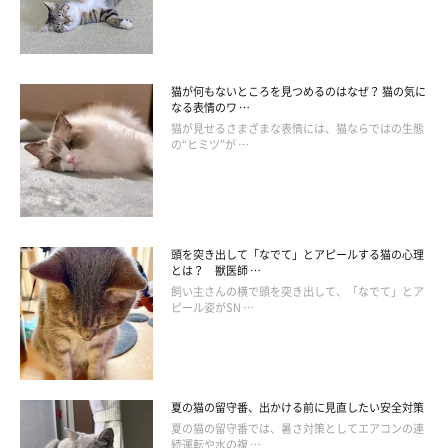
逃げ場がない
自由に移動できない
猫が何もないところを見つめるのはなぜ？ 猫の気に
なる表情のワ …
猫が見せるさまざまな表情には、猫ならではの生態
トイレが汚い
の“ヒミツ”が …
寒い、もしくは暑い
頭を突き出して「なでて」とアピールする猫の心理
ストレスを与え続けている状況が続くと、寿命を縮める要因とな
とは？ 獣医師 …
飼い主さんの横で頭を突き出して、「なでて」とア
る可能性があります。愛猫にストレスがかからない、落ち着いて
ピール姿がSN …
生活できるような環境づくりを心がけましょう。
夏の猫の留守番、出かける前に見直したい安全対策
夏の猫の留守番では、暑さ対策としてエアコンの連
続運転や水の複 …