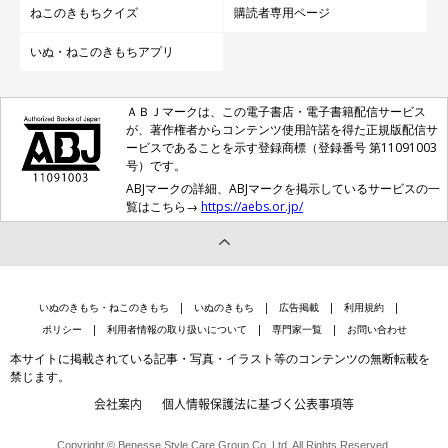
ねこのきもちクイズ
購読者専用ページ
いぬ・ねこのきもちアプリ
ＡＢＪマークは、この電子書店・電子書籍配信サービス
が、著作権者からコンテンツ使用許諾を得た正規版配信サ
ービスであることを示す登録商標（登録番号 第11091003
号）です。
ABJマークの詳細、ABJマークを掲示しているサービスの一
覧はこちら→
https://aebs.or.jp/
getty
いぬのきもち・ねこのきもち
いぬのきもち
広告掲載
利用規約
愛猫からのおねだりに応えたかったり、飼い主さん自身タバコを
ポリシー
利用者情報の取り扱いについて
専門家一覧
お問い合わせ
吸いたかったり、部屋でアロマを炊きたかったり。そうした気持
本サイトに掲載されている記事・写真・イラスト等のコンテンツの無断転載を
ちも理解できますが、一緒に暮らしている愛猫の体に負担をかけ
禁じます。
てしまうと、飼い主さんは覚えておいてください。
会社案内
個人情報保護法に基づく公表事項等
Copyright © Benesse Style Care Group Co.,Ltd. All Rights Reserved.