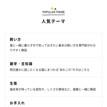
人気テーマ
飼い方
猫と一緒に暮らす中で知っておきたい基本の飼い方を専門家がわか
getty
りやすく解説
人において、受動喫煙による肺がんと虚血性心疾患の死亡数は年
雑学・豆知識
間約6,800人と言われていますが、
猫では悪性リンパ腫のリスク
明日誰かに話したくなる猫にまつわる”あれこれ”ネタはこちら
が上昇する
ことが報告されています。
生態
また、タバコの煙の成分が衣服や壁、カーテン、絨毯などに付着
猫本来が持っている習性や、しぐさの意味など、画像と一緒に解説
して、その残留物が直接・間接的に被害をもたらす
「三次喫煙」
にも注意が必要です。
お手入れ