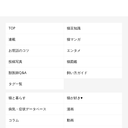
衣類や住居用の芳香剤も、アロマオイルや香水と同じと考えてよ
いでしょう。洗剤や柔軟剤、シャンプー、消臭剤などにも香料の
一部に危険な成分が含まれているものがあるので、使用前には必
TOP
猫豆知識
ず成分を確認して、極力
猫用のものなどを使用する
ようにしまし
ょう。
連載
猫マンガ
お世話のコツ
エンタメ
投稿写真
猫図鑑
獣医師Q&A
飼い方ガイド
タグ一覧
猫と暮らす
猫が好き♥
病気・症状データベース
漫画
コラム
動画