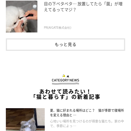
目の下ベタベタ… 放置してたら「菌」が増
えてるってマジ？
PR(AIGATE株式会社)
もっと見る
getty
猫が落ち着いて生活を送ることができないような環境だと、スト
レスを感じてしまいます。猫が居心地が悪いと感じる環境は、下
記のようなものです。
あわせて読みたい！
「猫と暮らす」の新着記事
家の中や周囲に物音が多い
夏、猫に好まれる場所はどこ？ 猫が季節で寝場所
を変える理由と …
自分だけの安全な居場所がない
心地いい場所を見つけるのが得意な猫たち。家の中
で、季節によっ …
落ち着く場所がない