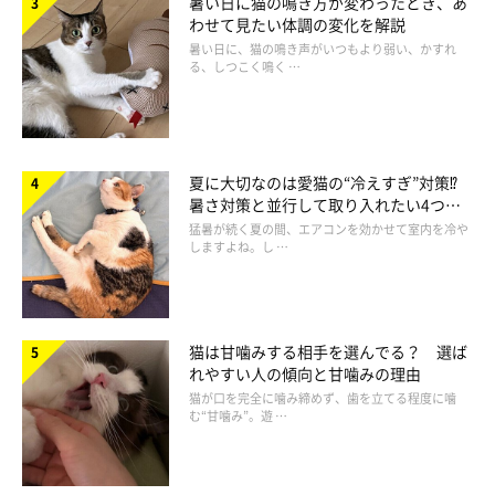
暑い日に猫の鳴き方が変わったとき、あ
わせて見たい体調の変化を解説
暑い日に、猫の鳴き声がいつもより弱い、かすれ
る、しつこく鳴く …
病気の早期発見、早期治療に努めよう
病気は早期発見、早期治療を心がけることで、猫への負担を減ら
夏に大切なのは愛猫の“冷えすぎ”対策⁉
すことができます。定期的な健康診断をして、愛猫が健康的な生
暑さ対策と並行して取り入れたい4つの
活を送れるようにしましょう。
工夫
猛暑が続く夏の間、エアコンを効かせて室内を冷や
しますよね。し …
③ストレスを与える
猫は甘噛みする相手を選んでる？ 選ば
れやすい人の傾向と甘噛みの理由
猫が口を完全に噛み締めず、歯を立てる程度に噛
む“甘噛み”。遊 …