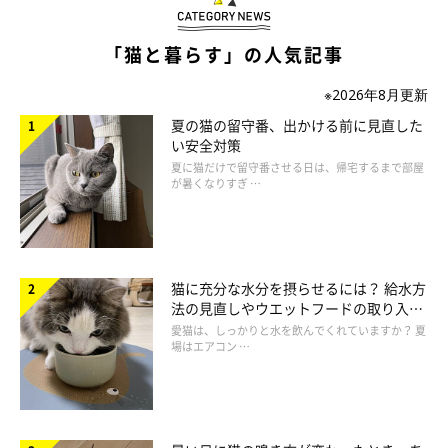
「猫と暮らす」の人気記事
※2026年8月更新
夏の猫の留守番、出かける前に見直した
い安全対策
夏に猫だけで留守番させる日は、帰宅するまで部屋
が暑くなりすぎ …
猫に充分な水分を摂らせるには？ 給水方
getty
法の見直しやウエットフードの取り入れ
方を解説
愛猫は、しっかりと水を飲んでくれていますか？ 夏
場はエアコン …
飼い主さんのなかには、病気になったとしても愛猫を病院に連れ
て行かない人もいるようです。異変に気づいているのに放置して
しまうと、
治せる病気も治らない、もしくは慢性化して病状が悪
化
する恐れも。