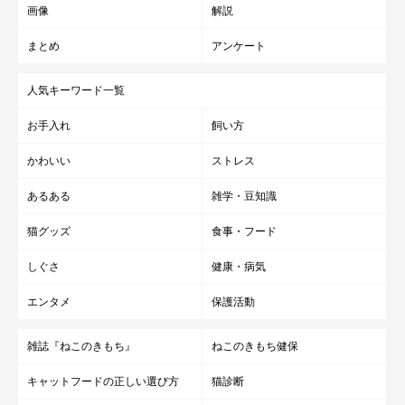
画像
解説
まとめ
アンケート
人気キーワード一覧
⑦避妊・去勢手術をさせない
お手入れ
飼い方
避妊・去勢手術は、子孫を残す目的がある場合以外はしておくほ
かわいい
ストレス
うがよい
でしょう。手術をしておくと
ホルモンが関連する病気を
あるある
雑学・豆知識
防ぐ
ことができ、寿命を伸ばすともいえるからです。
猫グッズ
食事・フード
手術をするしないは飼い主さんが決めることですが、病気のリス
しぐさ
健康・病気
クや発情期にくるストレスは室内猫であっても大きいことを覚え
エンタメ
保護活動
ておきましょう。
雑誌『ねこのきもち』
ねこのきもち健保
キャットフードの正しい選び方
猫診断