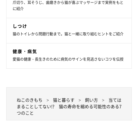
爪切り、耳そうじ、歯磨きから猫が喜ぶマッサージまで実例をもと
たとえ飼い主さんが猫とは別の場所でタバコを吸っていたとして
に紹介
も、
有害物質が付着した衣服で抱っこされたり、物質が付着した
しつけ
部分を舐めてしまうことで、猫が有害物質を口にしてしまう
ので
猫のトイレから問題行動まで。猫と一緒に取り組むヒントをご紹介
す。
健康・病気
愛猫の健康・長生きのために病気のサインを見逃さないコツを伝授
愛猫の健康のために禁煙を考えよう
受動喫煙や三次喫煙まで考えると、
空間分煙をしたり空気清浄機
などを設置したとしても、タバコの害は無視できるものではない
ですよね。愛猫のことを考えて、禁煙されることをおすすめしま
ねこのきもち
猫と暮らす
飼い方
当ては
まることしてない!? 猫の寿命を縮める可能性のある7
す。
つのこと