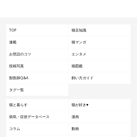
答えはA、C、D／気に入って攻撃遊びに夢中なだけ
TOP
猫豆知識
警戒心が強い猫が寄り付くのは気に入っている証拠なのでＡは正
連載
猫マンガ
解。感触などを気に入ってＣの通り遊んでいるのでしょう。猫に
お世話のコツ
エンタメ
とって遊びは狩りなのでＤのように攻撃度が高まることも多いで
す。
投稿写真
猫図鑑
獣医師Q&A
飼い方ガイド
タグ一覧
猫と暮らす
猫が好き♥
病気・症状データベース
漫画
コラム
動画