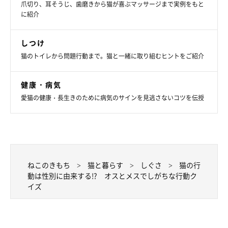
爪切り、耳そうじ、歯磨きから猫が喜ぶマッサージまで実例をもと
に紹介
しつけ
猫のトイレから問題行動まで。猫と一緒に取り組むヒントをご紹介
健康・病気
愛猫の健康・長生きのために病気のサインを見逃さないコツを伝授
ねこのきもち
猫と暮らす
しぐさ
猫の行
動は性別に由来する!? オスとメスでしがちな行動ク
イズ
A.獲物と勘違いしているから
B.興奮しているから