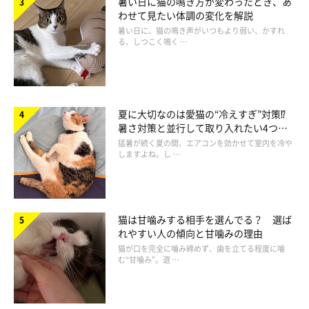
暑い日に猫の鳴き方が変わったとき、あ
わせて見たい体調の変化を解説
暑い日に、猫の鳴き声がいつもより弱い、かすれ
る、しつこく鳴く …
夏に大切なのは愛猫の“冷えすぎ”対策⁉
暑さ対策と並行して取り入れたい4つの
工夫
猛暑が続く夏の間、エアコンを効かせて室内を冷や
しますよね。し …
A.気持ちがよくてもっとしてほしいから
B.ムズムズして気持ちが悪いから
C.叩く人を信頼しているから
猫は甘噛みする相手を選んでる？ 選ば
D.いつでも逃げられる準備をしているから
れやすい人の傾向と甘噛みの理由
猫が口を完全に噛み締めず、歯を立てる程度に噛
む“甘噛み”。遊 …
答えはA、C／気持ちがよくて信頼している人におねだり
中