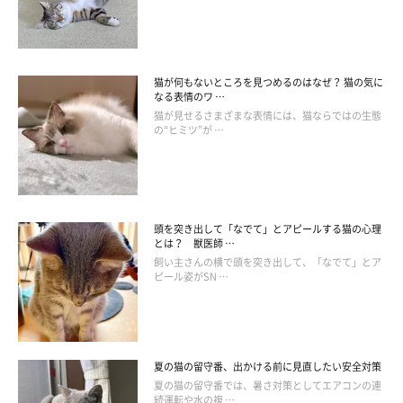
猫が何もないところを見つめるのはなぜ？ 猫の気に
ちなみにB、Dは…
なる表情のワ …
猫が見せるさまざまな表情には、猫ならではの生態
の“ヒミツ”が …
猫はＢのように気持ちが悪いときは、ダッシュで逃げます。ま
た、お尻を突き出したポーズは今にもダッシュするように見えま
すが、これは受け入れている体勢なので、Ｄの気持ちはないでし
ょう。
頭を突き出して「なでて」とアピールする猫の心理
とは？ 獣医師 …
飼い主さんの横で頭を突き出して、「なでて」とア
ピール姿がSN …
夏の猫の留守番、出かける前に見直したい安全対策
夏の猫の留守番では、暑さ対策としてエアコンの連
続運転や水の複 …