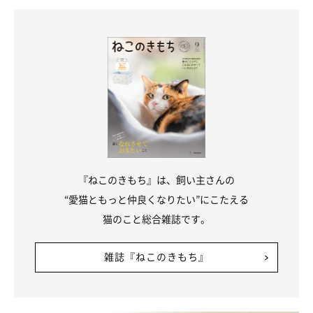
C.不満だから
D.楽しい気分だから
答えはA、B、C／獲物と思い込んで 興奮や不満で葛藤中
「ケケケ」などと鳴く場合が多いですが、歯を鳴らすのも「クラ
ッキング」と同じ。Ａのように光を獲物と思い、Ｂの気持ちであ
りつつ、捕まえたいけど無理なのでＣの気持ちにも。
『ねこのきもち』は、飼い主さんの
“愛猫ともっと仲良くなりたい”にこたえる
猫のこと総合雑誌です。
雑誌『ねこのきもち』