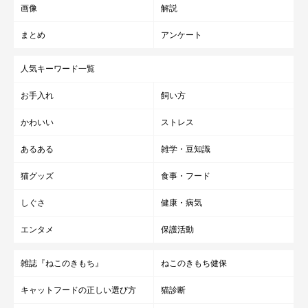
画像
解説
まとめ
アンケート
人気キーワード一覧
お手入れ
飼い方
かわいい
ストレス
ちなみに…Bは…
あるある
雑学・豆知識
やわらかい感触から母猫を思い出し、子猫気分になることも。で
猫グッズ
食事・フード
すが、その場合は前足でフミフミするなど甘えモードになりま
しぐさ
健康・病気
す。
エンタメ
保護活動
いかがでしたか？
雑誌『ねこのきもち』
ねこのきもち健保
正解できましたでしょうか？
キャットフードの正しい選び方
猫診断
全問正解なら、すごいことです！