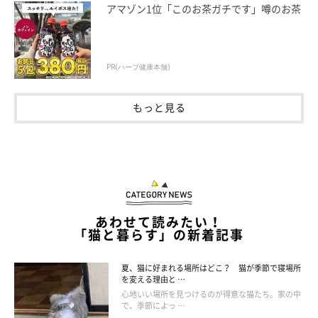
アマゾン1位「このお茶ガチです」噂のお茶
しっぽの付け根は、臭腺があったり、生殖器につながる神経があ
ったりと、刺激するように触ると猫が本能的に喜ぶ場所。とくに
メスはここを刺激するとＡの気持ちになる傾向が。信頼した相手
PR(ハーブ健康本舗)
でない限り、お尻を突き出してはこないという意味でＣも正解で
す。
もっと見る
あわせて読みたい！
「猫と暮らす」の新着記事
夏、猫に好まれる場所はどこ？ 猫が季節で寝場所
を変える理由と …
心地いい場所を見つけるのが得意な猫たち。家の中
で、季節によっ …