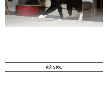
A.家の中に異変がないか確認したいから
B.自分のニオイを付けてまわりたいから
C.動いてストレスを発散したいから
D.運動として歩きたいから
全文を読む
答えはA、B／テリトリーのチェックが目的
縄張り意識がとくに強い傾向にあるオスは、Ａの気持ちが高ま
り、毎日家の中をパトロールす