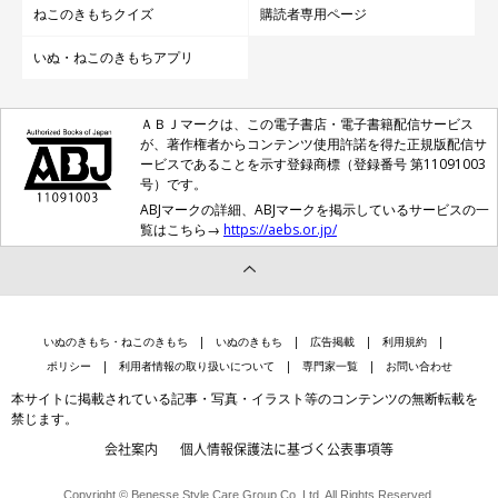
ねこのきもちクイズ
購読者専用ページ
参考/「ねこのきもち」2021年２月号『いろんな意味があったな
いぬ・ねこのきもちアプリ
んて！ 猫の「なぜ？」行動クイズ』（監修： 哺乳動物学者 今
泉忠明先生)
ＡＢＪマークは、この電子書店・電子書籍配信サービス
文/Betty
が、著作権者からコンテンツ使用許諾を得た正規版配信サ
撮影/Akimasa Harada
ービスであることを示す登録商標（登録番号 第11091003
号）です。
撮影協力/猫と本 Miaw
ABJマークの詳細、ABJマークを掲示しているサービスの一
※この記事で使用している画像は「ねこのきもち」2021年２月
覧はこちら→
https://aebs.or.jp/
号『いろんな意味があったなんて！ 猫の「なぜ？」行動クイ
ズ』に掲載されているものです。
いぬのきもち・ねこのきもち
いぬのきもち
広告掲載
利用規約
ポリシー
利用者情報の取り扱いについて
専門家一覧
お問い合わせ
本サイトに掲載されている記事・写真・イラスト等のコンテンツの無断転載を
禁じます。
会社案内
個人情報保護法に基づく公表事項等
Copyright © Benesse Style Care Group Co.,Ltd. All Rights Reserved.