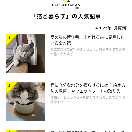
「猫と暮らす」の人気記事
※2026年8月更新
夏の猫の留守番、出かける前に見直した
い安全対策
Q.とくにメスの場合、しっぽの付け根を叩く
夏に猫だけで留守番させる日は、帰宅するまで部屋
とお尻を突き出すのはなぜ？
が暑くなりすぎ …
猫に充分な水分を摂らせるには？ 給水方
法の見直しやウエットフードの取り入れ
方を解説
愛猫は、しっかりと水を飲んでくれていますか？ 夏
場はエアコン …