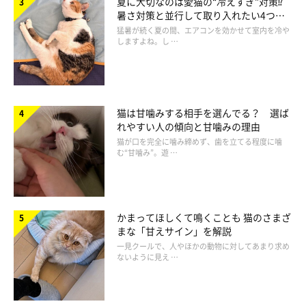
夏に大切なのは愛猫の“冷えすぎ”対策⁉
「考えられる理由としては…
暑さ対策と並行して取り入れたい4つの
工夫
猛暑が続く夏の間、エアコンを効かせて室内を冷や
しますよね。し …
肛門自体に傷があってムズムズしている
肛門嚢に問題がある（肛門嚢に分泌物がたまっていてうま
く排出できていない、肛門嚢炎や肛門嚢破裂など）
猫は甘噛みする相手を選んでる？ 選ば
れやすい人の傾向と甘噛みの理由
寄生虫（特に条虫など）がいて、おしりがかゆい
猫が口を完全に噛み締めず、歯を立てる程度に噛
む“甘噛み”。遊 …
肛門の周囲に便が付着している
などの原因を考えます」
かまってほしくて鳴くことも 猫のさまざ
まな「甘えサイン」を解説
一見クールで、人やほかの動物に対してあまり求め
ないように見え …
——いろんな原因が考えられるのですね。猫がおしりを気にして
いるとき、飼い主さんができる対処法はなんでしょうか？