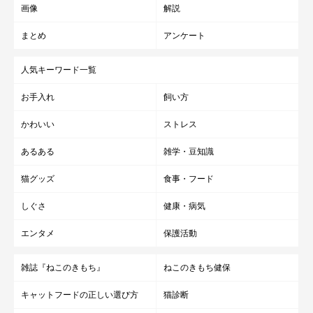
画像
解説
まとめ
アンケート
人気キーワード一覧
お手入れ
飼い方
かわいい
ストレス
あるある
雑学・豆知識
猫グッズ
食事・フード
しぐさ
健康・病気
エンタメ
保護活動
雑誌『ねこのきもち』
ねこのきもち健保
キャットフードの正しい選び方
猫診断