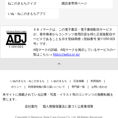
ねこのきもちクイズ
購読者専用ページ
いぬ・ねこのきもちアプリ
ＡＢＪマークは、この電子書店・電子書籍配信サービス
が、著作権者からコンテンツ使用許諾を得た正規版配信サ
ービスであることを示す登録商標（登録番号 第11091003
号）です。
ABJマークの詳細、ABJマークを掲示しているサービスの一
覧はこちら→
https://aebs.or.jp/
いぬのきもち・ねこのきもち
いぬのきもち
広告掲載
利用規約
ポリシー
利用者情報の取り扱いについて
専門家一覧
お問い合わせ
本サイトに掲載されている記事・写真・イラスト等のコンテンツの無断転載を
禁じます。
会社案内
個人情報保護法に基づく公表事項等
Copyright © Benesse Style Care Group Co.,Ltd. All Rights Reserved.