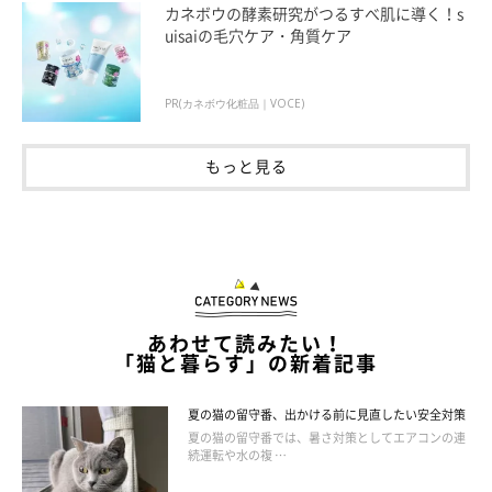
カネボウの酵素研究がつるすべ肌に導く！s
uisaiの毛穴ケア・角質ケア
獣医師：
「猫が上記のようにおしりを気にしているときは、
まずは肛門嚢
PR(カネボウ化粧品｜VOCE)
をしぼってみる
とよいでしょう。ただし、肛門嚢しぼりを初めて
自宅で行う場合は、肛門嚢の位置や場所がわからずにうまくいか
もっと見る
なかったり、猫が嫌がってしまう可能性もあります。その場合
は、ペットサロンや動物病院に任せてもよいと思います。
肛門嚢しぼりをしても改善しない場合は、治療が必要な病気の場
合が考えられますので、動物病院を受診しましょう
」
あわせて読みたい！
「猫と暮らす」の新着記事
夏の猫の留守番、出かける前に見直したい安全対策
夏の猫の留守番では、暑さ対策としてエアコンの連
続運転や水の複 …