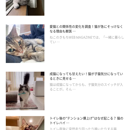
愛猫との関係性の変化を調査！猫が急にそっけなく
なる理由も獣医 …
ねこのきもちWEB MAGAZINEでは、「一緒に暮らし
てい …
成猫になっても甘えたい！猫が子猫気分になってい
るときに見せる …
猫は成猫になってからも、子猫気分のスイッチが入
ることが。そん …
ねこのきもち投稿写真ギャラリー
猫がおしりを気にするのは、なんらかの違和感のサインのようで
トイレ後の“テンション爆上げ”はなぜ起こる？ 猫の
す。おしりを舐めたり、こすりつけるしぐさが見られたら、飼い
トイレハイ …
主さんは気づいて対処してあげたいですね。
トイレ直後に突然走り回ったり鳴いたりする猫