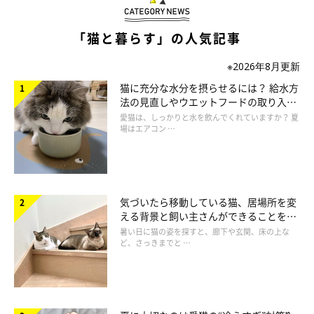
「猫と暮らす」の人気記事
※2026年8月更新
猫に充分な水分を摂らせるには？ 給水方
法の見直しやウエットフードの取り入れ
方を解説
愛猫は、しっかりと水を飲んでくれていますか？ 夏
場はエアコン …
ねこのきもち投稿写真ギャラリー
気づいたら移動している猫、居場所を変
える背景と飼い主さんができることを獣
——どういった理由で、おしりを気にするしぐさを見せるのでし
医師が解説
暑い日に猫の姿を探すと、廊下や玄関、床の上な
ょうか？
ど、さっきまでと …
獣医師：