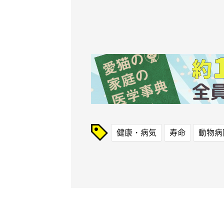
健康・病気
寿命
動物病