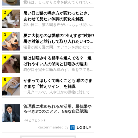
入れ方を解説
愛猫は、しっかりと水を飲んでくれていま
すか？ 夏場はエアコンで室内が涼しいこ
暑い日に猫の鳴き方が変わったとき、
ともあり、猫があまり水を飲まないこと
も。積極的に水分を摂らせるためには、給
あわせて見たい体調の変化を解説
水方法を見直したり、フードから水分を摂
暑い日に、猫の鳴き声がいつもより弱い、
らせたりする方法があります。今回は獣医
かすれる、しつこく鳴くなど、ふだんと違
師の重本仁先生に、猫に水分を摂らせるた
夏に大切なのは愛猫の“冷えすぎ”対策⁉
って聞こえることがあります。 そんなと
めにできるためできる工夫を教えていただ
き、あわせてどのような様子を確認したら
暑さ対策と並行して取り入れたい4つの
きました。ボウルの高さを愛猫の好みにね
よいのでしょうか。暑い日に猫の鳴き方が
工夫
猛暑が続く夏の間、エアコンを効かせて室
このきもち投稿写真ギャラリー水飲みボウ
変わるときの見方や注意したい体調の変化
内を冷やしますよね。しかし、人にとって
ルの高さは、猫が飲むときに頭が胃より下
などについて、ねこのきもち獣医師相談室
猫は甘噛みする相手を選んでる？ 選
は快適な温度でも、猫にとっては温度が低
にならないように設定すると飲みやすいで
の山口みき先生に伺いました。 鳴き方の
すぎることも。暑さ対策と並行して、冷え
ばれやすい人の傾向と甘噛みの理由
しょう。首を深く折り曲げずに済むため、
変化だけで判断せず、全身の様子も確認し
すぎ対策もしっかりと行うことが大切で
猫が口を完全に噛み締めず、歯を立てる程
関節や食道への負
てねこのきもち投稿写真ギャラリー猫の鳴
す。今回は獣医師の重本仁先生に、猫の冷
度に噛む“甘噛み”。遊びやスキンシップの
き方が変わったとき、暑さと関係している
えすぎを防ぐ4つの対策を教えていただき
かまってほしくて鳴くことも 猫のさま
ときに繰り出すことがありますが、同じ家
ように見えることがあります。 ただ、鳴
ました。（1） 冷房の効いていない部屋に
族でも噛まれる頻度に違いがあると感じる
ざまな「甘えサイン」を解説
き声だけで原因を決めるのは難しく、体調
行き来できるようにするねこのきもち投稿
ことも。ねこのきもちWEB MAGAZINEで
一見クールで、人やほかの動物に対してあ
や環境の変化を
写真ギャラリー猫が寒いと感じたときに、
は、飼い主さんたちにアンケートを実施
まり求めないように見える猫。しかし、実
冷気から逃れる「逃げ場」を用意しておき
し、愛猫が甘噛みする相手を選んでいると
は甘えん坊な性格の猫も少なくありませ
管理職に求められるAI活用。最低限や
ましょう。冷房の効いていない部屋や廊下
感じる状況を教えてもらいました。また、
ん。今回は猫たちが出している“甘えサイ
るべき3つのことと、NGな自己認識
へも自由に行き来できるように、ドアは猫
ねこのきもち獣医師相談室の原駿太朗先生
ン”について、帝京科学大学生命環境学部
が通れる程度に
には、実際に猫は甘噛みする相手を選んで
アニマルサイエンス学科准教授の加隈良枝
PR(ビズヒント)
いるのか、その真相をお聞きします。約6
先生に教えていただきました。鳴くのは、
Recommended by
割の飼い主さんが「甘噛みする相手を選ん
かまってほしいサインねこのきもち投稿写
でいる」と感じていた※2026年5月実施
真ギャラリーもともと、子猫が親猫に対し