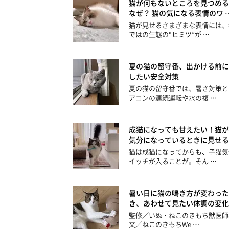
猫が何もないところを見つめる
なぜ？ 猫の気になる表情のワ 
猫が見せるさまざまな表情には、
ではの生態の“ヒミツ”が …
夏の猫の留守番、出かける前に
したい安全対策
夏の猫の留守番では、暑さ対策と
アコンの連続運転や水の複 …
成猫になっても甘えたい！猫が
気分になっているときに見せる
猫は成猫になってからも、子猫気
イッチが入ることが。そん …
暑い日に猫の鳴き方が変わった
き、あわせて見たい体調の変化
監修／いぬ・ねこのきもち獣医師
文／ねこのきもちWe …