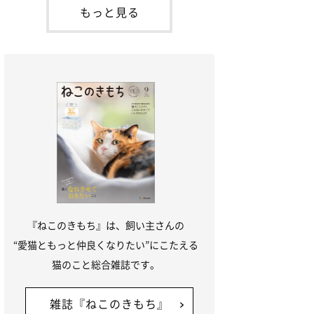
「ね
てお世話を求めるときに鳴き声を使いま
もっと見る
す。子猫なので「ニャー」よりもややか細
い「ミャア」といった鳴き声になります
が、この鳴き声を聞くと成猫が反応すると
いう習性があるようで
『ねこのきもち』は、飼い主さんの
“愛猫ともっと仲良くなりたい”にこたえる
猫のこと総合雑誌です。
雑誌『ねこのきもち』