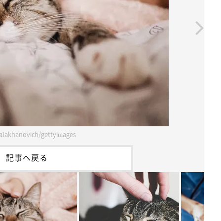
alakhanovich/gettyimages
記事へ戻る