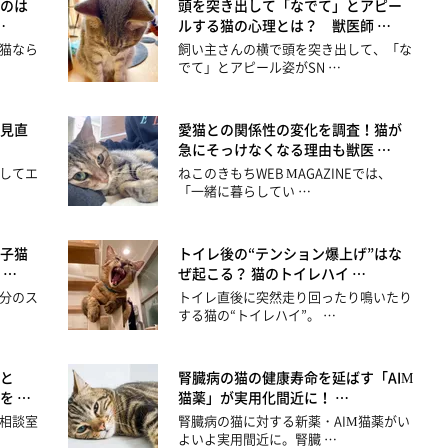
のは
頭を突き出して「なでて」とアピー
…
ルする猫の心理とは？ 獣医師 …
猫なら
飼い主さんの横で頭を突き出して、「な
でて」とアピール姿がSN …
見直
愛猫との関係性の変化を調査！猫が
急にそっけなくなる理由も獣医 …
してエ
ねこのきもちWEB MAGAZINEでは、
「一緒に暮らしてい …
子猫
トイレ後の“テンション爆上げ”はな
 …
ぜ起こる？ 猫のトイレハイ …
分のス
トイレ直後に突然走り回ったり鳴いたり
する猫の“トイレハイ”。 …
と
腎臓病の猫の健康寿命を延ばす「AIM
を …
猫薬」が実用化間近に！ …
相談室
腎臓病の猫に対する新薬・AIM猫薬がい
よいよ実用間近に。腎臓 …