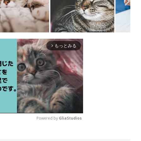
もっとみる
arrow_forward_ios
Powered by 
GliaStudios
M