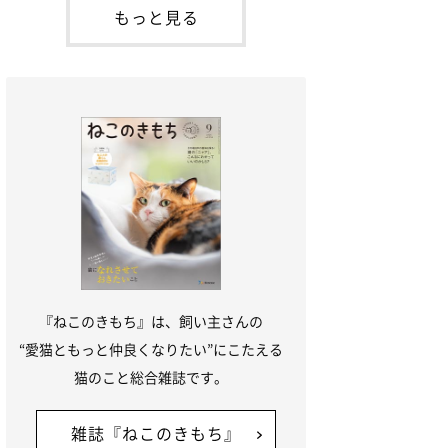
本名：ドミトリー・ドンスコイ）。ドンち
もっと見る
ゃんは、保護猫でした。ドンちゃんが見つ
かったのは、飼い主さんの姉の勤め先の敷
地内でした。ゴミ袋に入れられている
『ねこのきもち』は、飼い主さんの
“愛猫ともっと仲良くなりたい”にこたえる
猫のこと総合雑誌です。
雑誌『ねこのきもち』