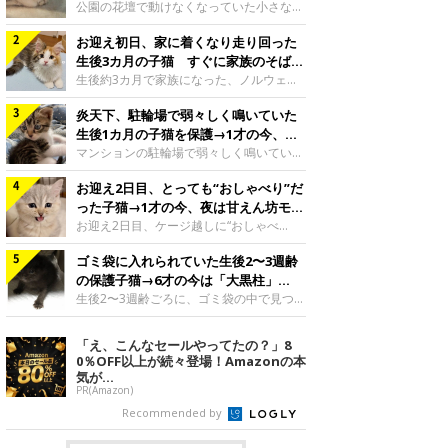
と“姉妹”のような関係に
公園の花壇で動けなくなっていた小さな子
猫。家族に迎えられてから6年、先住猫と
お迎え初日、家に着くなり走り回った
の間には深い絆が育まれていました。保護
当時のティダちゃん。
生後3カ月の子猫 すぐに家族のそばで
@muumuu62197189紹介するのは、
落ち着く姿に「迎えてよかった」
生後約3カ月で家族になった、ノルウェー
X（旧Twitter）ユーザー
ジャンフォレストキャットの子猫。お迎え
@muumuu62197189さんの愛猫・ティダ
炎天下、駐輪場で弱々しく鳴いていた
翌日には、すでに家でくつろぐ様子を見せ
ちゃん（取材時6才）の成長記録です。こ
ていました。お迎え翌日、ベッドでうとう
生後1カ月の子猫を保護→1才の今、筋
ちらは、生後3カ月ごろのティダちゃん。
とするむうちゃんお迎え翌日のむうちゃ
肉質でツンデレなコに成長
マンションの駐輪場で弱々しく鳴いてい
飼い主さんが出会ったのは、夜から大雨に
ん。@umimugi0304紹介するのは、
た、生後1カ月ほどの子猫。家族に迎えら
なると予報されていた日の夕方でした。花
Instagramユーザー@umimugi0304さんの
お迎え2日目、とっても“おしゃべり”だ
れてから1年、体も行動も大きく成長しま
壇で動けずにいた子猫保護したばかりのテ
愛猫・むうちゃん（撮影時、生後約3カ月
した。炎天下の駐輪場で鳴いていた小さな
った子猫→1才の今、夜は甘えん坊モー
ィダちゃん。@muumuu62197189飼い主
／ノルウェージャンフォレストキャッ
子猫保護当時のモモちゃん。@Kingponzu
ドになるコに成長！
お迎え2日目、ケージ越しに“おしゃべ
さんは、公園の
ト）。こちらは、お迎え翌日に撮影された
紹介するのは、X（旧Twitter）ユーザー
り”する姿を見せていた子猫。1才になった
一枚。ゴハンをお腹いっぱい食べたむうち
@Kingponzuさんの愛猫・モモちゃん（取
ゴミ袋に入れられていた生後2〜3週齢
今も見せる愛らしい姿にキュンとします。
ゃんは眠くなり、飼い主さん夫婦のベッド
材時1才）の成長記録です。こちらは、モ
お迎え2日目、ケージ越しに何かを伝える
の保護子猫→6才の今は「大黒柱」
でうとうとし始めたのだとか。飼い主さ
モちゃんが生後1カ月ごろに撮影された一
ももちゃん“おしゃべり”なももちゃん。
に！ 美しい黒猫に成長した姿にグッ
生後2〜3週齢ごろに、ゴミ袋の中で見つか
枚。飼い主さんの自宅マンションの駐輪場
@poocoonyan紹介するのは、Instagram
った小さな命。ミルクから育てられたその
とくる
で鳴いていたところを保護された当時の姿
ユーザー@poocoonyanさんの愛猫・もも
子猫は今、家族に欠かせない存在へと成長
「え、こんなセールやってたの？」8
です。子猫時代のモモちゃん。
ちゃん（取材時1才／マンチカン）です。
しました。ゴミ袋の中で見つかった、ミニ
0％OFF以上が続々登場！Amazonの本
@Kingponzuその日は気温が35℃を
こちらの動画は、ももちゃんが生後2カ月
モグラのような子猫よちよち歩きをしてい
気が...
を過ぎたころ、お迎え2日目に撮影された
たころの、生後2〜3週齢ごろのドンちゃ
PR(Amazon)
もの。新しい環境にゆっくり慣れてもらう
ん。@doddou_1今回紹介するのは、
Recommended by
ため、当時はケージの中で過ごしていまし
X（旧Twitter）ユーザー@doddou_1さん
た。鳴いてアピールするももち
の愛猫・ドンちゃん（取材時、推定6才／