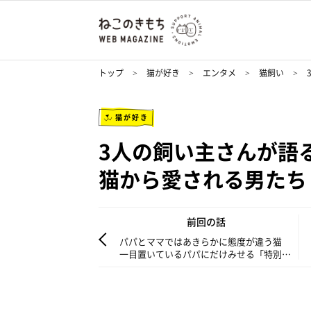
トップ
猫が好き
エンタメ
猫飼い
猫が好き
3人の飼い主さんが語
猫から愛される男たち
前回の話
パパとママではあきらかに態度が違う猫
一目置いているパパにだけみせる「特別な
甘え方」