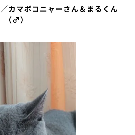
県／カマボコニャーさん＆まるくん
（♂）