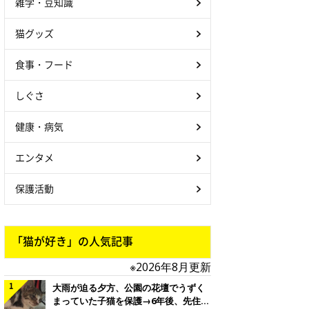
雑学・豆知識
猫グッズ
食事・フード
しぐさ
健康・病気
エンタメ
保護活動
「猫が好き」の人気記事
※2026年8月更新
大雨が迫る夕方、公園の花壇でうずく
まっていた子猫を保護→6年後、先住猫