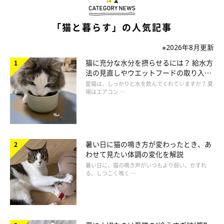
お腹が冷えると、胃腸を動かす筋肉や消化酵素の働きが弱くな
り、
下痢や便秘、食欲不振
になる猫が。お腹を温める
「ま～るく
「猫と暮らす」の人気記事
マッサージ」
をやってみましょう！
※2026年8月更新
猫に充分な水分を摂らせるには？ 給水方
1. お腹に手を当て、4本指で反時計回りにさする
法の見直しやウエットフードの取り入れ
方を解説
愛猫は、しっかりと水を飲んでくれていますか？ 夏
場はエアコン …
暑い日に猫の鳴き方が変わったとき、あ
わせて見たい体調の変化を解説
暑い日に、猫の鳴き声がいつもより弱い、かすれ
る、しつこく鳴く …