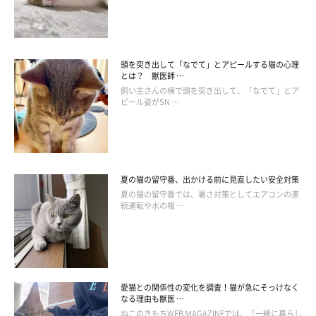
手のひらに少しだけ力を入れながら、1と逆方向に円を描きま
す。
頭を突き出して「なでて」とアピールする猫の心理
とは？ 獣医師 …
飼い主さんの横で頭を突き出して、「なでて」とア
3. 手全体でゆっくり円を描く
ピール姿がSN …
夏の猫の留守番、出かける前に見直したい安全対策
夏の猫の留守番では、暑さ対策としてエアコンの連
続運転や水の複 …
愛猫との関係性の変化を調査！猫が急にそっけなく
なる理由も獣医 …
ねこのきもちWEB MAGAZINEでは、「一緒に暮らし