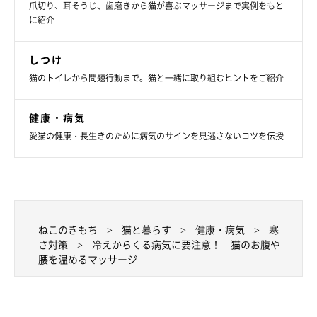
爪切り、耳そうじ、歯磨きから猫が喜ぶマッサージまで実例をもと
Konstantin Aksenov/gettyimages
に紹介
体の末端にあるしっぽは、空気に触れることが多く冷えやすい部
しつけ
位。そのしっぽとつながっている腰も、冷えていることが多いの
猫のトイレから問題行動まで。猫と一緒に取り組むヒントをご紹介
です。
健康・病気
腰が冷えると腎臓の血流が悪くなり、
膀胱炎や尿石症
の原因に。
愛猫の健康・長生きのために病気のサインを見逃さないコツを伝授
また
腰痛や足のしびれ
を感じる猫も。腰〜しっぽを温める
「ユラ
ユラ＆ニギニギマッサージ」
をやってみましょう！
1. 背骨に沿って人差し指でゆっくり押していく
ねこのきもち
猫と暮らす
健康・病気
寒
さ対策
冷えからくる病気に要注意！ 猫のお腹や
腰を温めるマッサージ