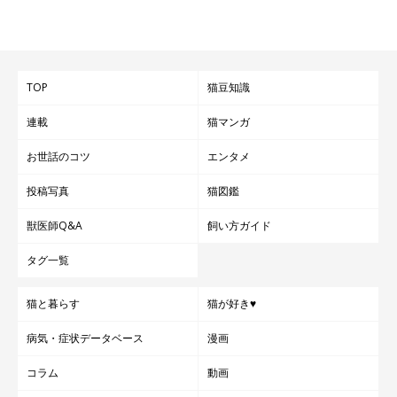
TOP
猫豆知識
連載
猫マンガ
お世話のコツ
エンタメ
投稿写真
猫図鑑
獣医師Q&A
飼い方ガイド
タグ一覧
猫と暮らす
猫が好き♥
病気・症状データベース
漫画
参考・写真／「ねこのきもち」2018年1月号『ぽっかぽかサーモ画像付き 3
コラム
動画
ステップで血行促進！冷えとりマッサージ』