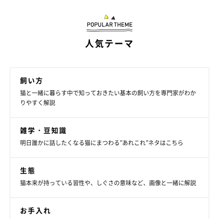
人気テーマ
猫の冷えやすい部位② 腰～しっぽ
飼い方
猫と一緒に暮らす中で知っておきたい基本の飼い方を専門家がわか
りやすく解説
雑学・豆知識
明日誰かに話したくなる猫にまつわる”あれこれ”ネタはこちら
生態
猫本来が持っている習性や、しぐさの意味など、画像と一緒に解説
お手入れ