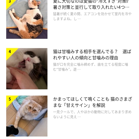
夏に大切なのは愛猫の“冷えすぎ”対策⁉
暑さ対策と並行して取り入れたい4つの
参考・写真／「ねこのきもち」2018年1月号『ぽっかぽかサーモ画像付き 3
ステップで血行促進！冷えとりマッサージ』
工夫
猛暑が続く夏の間、エアコンを効かせて室内を冷や
しますよね。し …
親指以外の指4本をお腹に当てます。指先に少しだけ力を入れて
円を描きます。
猫は甘噛みする相手を選んでる？ 選ば
れやすい人の傾向と甘噛みの理由
猫が口を完全に噛み締めず、歯を立てる程度に噛
む“甘噛み”。遊 …
かまってほしくて鳴くことも 猫のさまざ
まな「甘えサイン」を解説
一見クールで、人やほかの動物に対してあまり求め
ないように見え …