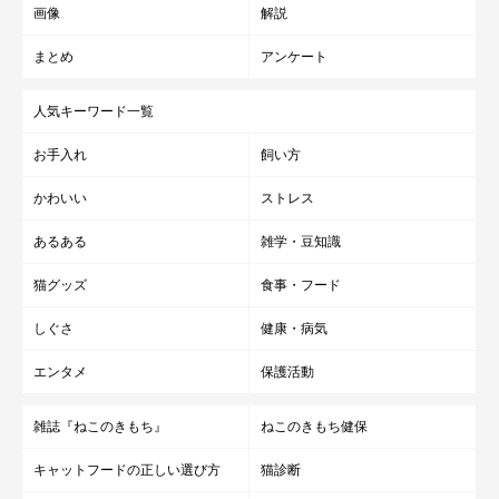
画像
解説
しっぽの付け根を軽く握り、握ってはゆるめるを繰り返しながら
まとめ
アンケート
先端へ。※しっぽは引っ張らないように注意しましょう。
人気キーワード一覧
マッサージは血行を促進させ、体を温める効果が望めます。冷え
お手入れ
飼い方
やすい部位を温めることが、猫の健康維持につながります。
かわいい
ストレス
愛情を込めてマッサージして、愛猫の体と心を温めましょう！
あるある
雑学・豆知識
参考・写真／「ねこのきもち」2018年1月号『ぽっかぽかサーモ
猫グッズ
食事・フード
画像付き 3ステップで血行促進！冷えとりマッサージ』（監修：
アニマル・ケアサロンFLORA医院長 日本ペットマッサージ協会
しぐさ
健康・病気
理事 中桐由貴先生）
エンタメ
保護活動
文／朱音
※記事と一部写真に関連性はありませんので予めご了承くださ
雑誌『ねこのきもち』
ねこのきもち健保
い。
キャットフードの正しい選び方
猫診断