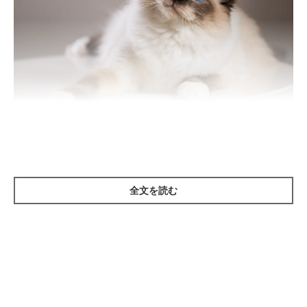
Vadimborkin/gettyimages
マッサージは、
猫がリラックスしているときに行う
こと。あらか
じめ部屋を暖めておき、飼い主さんの手が冷えていたら事前に温
全文を読む
めておくことも大切です。
いきなりマッサージを始めるのではなく、
まずはスキンシップか
ら
。顔や背中をやさしくなでることから始めましょう。最初のう
ちは一度に10回くらいを目安に、無理強いしないようにしましょ
う。