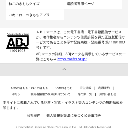
ねこのきもちクイズ
購読者専用ページ
いぬ・ねこのきもちアプリ
ＡＢＪマークは、この電子書店・電子書籍配信サービス
が、著作権者からコンテンツ使用許諾を得た正規版配信サ
ービスであることを示す登録商標（登録番号 第11091003
号）です。
ABJマークの詳細、ABJマークを掲示しているサービスの一
覧はこちら→
https://aebs.or.jp/
いぬのきもち・ねこのきもち
いぬのきもち
広告掲載
利用規約
ポリシー
利用者情報の取り扱いについて
専門家一覧
お問い合わせ
本サイトに掲載されている記事・写真・イラスト等のコンテンツの無断転載を
禁じます。
会社案内
個人情報保護法に基づく公表事項等
Copyright © Benesse Style Care Group Co.,Ltd. All Rights Reserved.