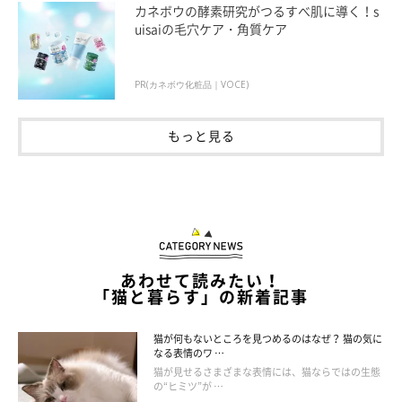
カネボウの酵素研究がつるすべ肌に導く！s
uisaiの毛穴ケア・角質ケア
2. 手のひらで 時計回りにさする
PR(カネボウ化粧品｜VOCE)
もっと見る
あわせて読みたい！
「猫と暮らす」の新着記事
猫が何もないところを見つめるのはなぜ？ 猫の気に
なる表情のワ …
猫が見せるさまざまな表情には、猫ならではの生態
参考・写真／「ねこのきもち」2018年1月号『ぽっかぽかサーモ画像付き 3
の“ヒミツ”が …
ステップで血行促進！冷えとりマッサージ』